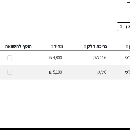
צריכת דלק
מחיר
הוסף להשוואה
״ס
11.6
ל/ק
4,800 ₪
״ס
0
ל/ק
5,100 ₪