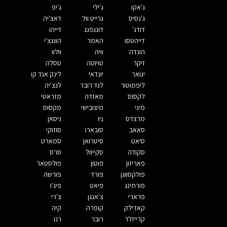
ג'אקו
ג'ילי
ג'יפ
ג'נסיס
גרייט וול
דאצ'יה
דודג'
דונגפנג
דייהו
דייהטסו
האמר
הונגצ'י
הונדה
וויה
וולוו
זיקר
טויוטה
טסלה
יגואר
יונדאי
לינק אנד קו
ליפמוטור
לנד רובר
לנצ'יה
לקסוס
מאזדה
מזראטי
מיני
מיצובישי
מקסוס
מרצדס
ניו
ניסאן
סאאב
סובארו
סוזוקי
סיאט
סיטרואן
סמארט
סקודה
סקייוול
סרס
פאריזון
פוטון
פולסטאר
פולקסווגן
פורד
פורשה
פורתינג
פיאט
פיג'ו
פרארי
צ'אנגן
צ'רי
קאדילק
קופרה
קיה
קרייזלר
רובר
רנו