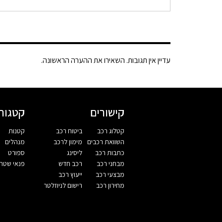
עדיין אין תגובות. השאירו את ההערה הראשונה.
קישורים
קטגורי
קטלוג רכב
ביטוח רכב
קטנות
השוואת רכבים
מימון לרכב
מנהלים
כתבות רכב
ליסינג
ספורט
מבחני רכב
רכב חדש
פנאי שטח
מבצעי רכב
ייעוץ רכב
מחירון רכב
רישום לניוזלטר