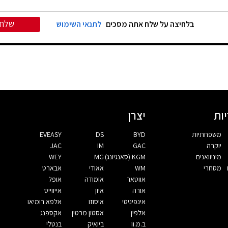
שלח
בלחיצה על שלח אתה מסכים
לתנאי השימוש
ות
יצרן
משפחתיות
BYD
DS
EVEASY
יוקרה
GAC
IM
JAC
מיניוואנים
KGM (סאנגיונג)
MG
WEY
מסחרי
WM
אאודי
אבארט
אווטאר
אומודה
אופל
אורה
איון
אייווייס
אינפיניטי
איסוזו
אלפא רומיאו
אלפין
אסטון מרטין
אקספנג
ב.מ.וו
ביואיק
בנטלי