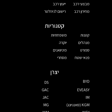
מבצעי רכב
ייעוץ רכב
מחירון רכב
רישום לניוזלטר
קטגוריות
קטנות
משפחתיות
מנהלים
יוקרה
ספורט
מיניוואנים
פנאי שטח
מסחרי
יצרן
BYD
DS
GAC
EVEASY
JAC
IM
KGM (סאנגיונג)
MG