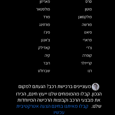
סרס
פאריזון
פוטון
פולסטאר
פולקסווגן
פורד
פורשה
פורתינג
פיאט
פיג'ו
פרארי
צ'אנגן
צ'רי
קאדילק
קופרה
קיה
קרייזלר
רובר
רנו
שברולט
מעוניינים ברכישת רכב? הגעתם למקום
הנכון. קבלו מהמומחים שלנו ייעוץ חינם, הכירו
את מבצעי הרכב וקבוצות הרכישה המיוחדות
שלנו.
קבלו מאיתנו בחינם הצעה אטרקטיבית
עכשיו