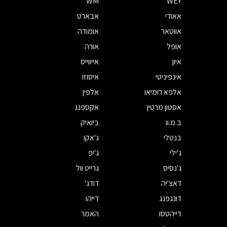
WM
WEY
אאודי
אבארט
אווטאר
אומודה
אופל
אורה
איון
אייווייס
אינפיניטי
איסוזו
אלפא רומיאו
אלפין
אסטון מרטין
אקספנג
ב.מ.וו
ביואיק
בנטלי
ג'אקו
ג'ילי
ג'יפ
ג'נסיס
גרייט וול
דאצ'יה
דודג'
דונגפנג
דייהו
דייהטסו
האמר