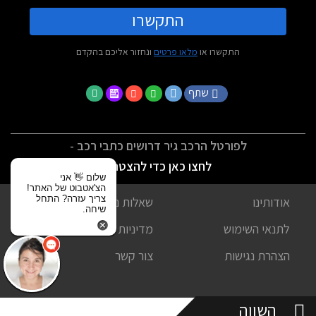
התקשרו
התקשרו או
מלאו פרטים
ונחזור אליכם בהקדם
שתף
לפורטל הרכב גיר דרושים כתבי רכב -
לחצו כאן כדי להצטרף
שלום 👋 אני
הצ'אטבוט של האתר!
צריך עזרה? התחל
אודותינו
שאלות נפוצות
שיחה.
לתנאי השימוש
מדיניות פרטיות
הצהרת נגישות
צור קשר
השווה