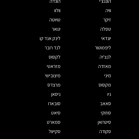
הונגצ'י
הונדה
וויה
וולוו
זיקר
טויוטה
טסלה
יגואר
יונדאי
לינק אנד קו
ליפמוטור
לנד רובר
לנצ'יה
לקסוס
מאזדה
מזראטי
מיני
מיצובישי
מקסוס
מרצדס
ניו
ניסאן
סאאב
סובארו
סוזוקי
סיאט
סיטרואן
סמארט
סקודה
סקייוול