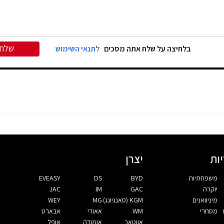
שלח
בלחיצה על שלח אתה מסכים
לתנאי השימוש
ות
יצרן
משפחתיות
BYD
DS
EVEASY
יוקרה
GAC
IM
JAC
מיניוואנים
KGM (סאנגיונג)
MG
WEY
מסחרי
WM
אאודי
אבארט
אווטאר
אומודה
אופל