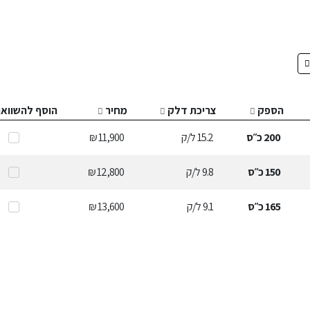
הספק
צריכת דלק
מחיר
הוסף להשווא
200
כ״ס
15.2
ל/ק
11,900 ₪
150
כ״ס
9.8
ל/ק
12,800 ₪
165
כ״ס
9.1
ל/ק
13,600 ₪