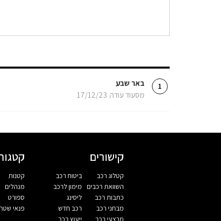
באר שבע
1
מסעוד עודה
17/12/23
קישורים
קטגורי
קטלוג רכב
ביטוח רכב
קטנות
השוואת רכבים
מימון לרכב
מנהלים
כתבות רכב
ליסינג
ספורט
מבחני רכב
רכב חדש
פנאי שטח
מבצעי רכב
ייעוץ רכב