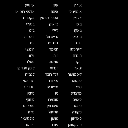
אורה
איון
אייווייס
אינפיניטי
איסוזו
אלפא רומיאו
אלפין
אסטון מרטין
אקספנג
ב.מ.וו
ביואיק
בנטלי
ג'אקו
ג'ילי
ג'יפ
ג'נסיס
גרייט וול
דאצ'יה
דודג'
דונגפנג
דייהו
דייהטסו
האמר
הונגצ'י
הונדה
וויה
וולוו
זיקר
טויוטה
טסלה
יגואר
יונדאי
לינק אנד קו
ליפמוטור
לנד רובר
לנצ'יה
לקסוס
מאזדה
מזראטי
מיני
מיצובישי
מקסוס
מרצדס
ניו
ניסאן
סאאב
סובארו
סוזוקי
סיאט
סיטרואן
סמארט
סקודה
סקייוול
סרס
פאריזון
פוטון
פולסטאר
פולקסווגן
פורד
פורשה