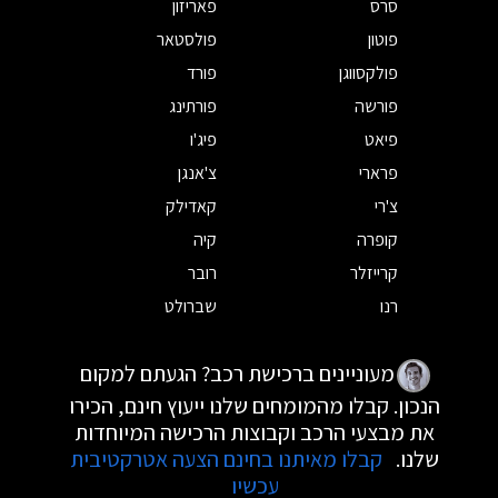
סרס
פאריזון
פוטון
פולסטאר
פולקסווגן
פורד
פורשה
פורתינג
פיאט
פיג'ו
פרארי
צ'אנגן
צ'רי
קאדילק
קופרה
קיה
קרייזלר
רובר
רנו
שברולט
מעוניינים ברכישת רכב? הגעתם למקום
הנכון. קבלו מהמומחים שלנו ייעוץ חינם, הכירו
את מבצעי הרכב וקבוצות הרכישה המיוחדות
שלנו.
קבלו מאיתנו בחינם הצעה אטרקטיבית
עכשיו