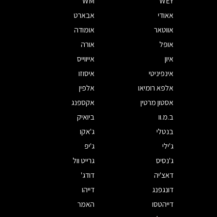
WM
WEY
אאודי
אבארט
אווטאר
אומודה
אופל
אורה
איון
אייווייס
אינפיניטי
איסוזו
אלפא רומיאו
אלפין
אסטון מרטין
אקספנג
ב.מ.וו
ביואיק
בנטלי
ג'אקו
ג'ילי
ג'יפ
ג'נסיס
גרייט וול
דאצ'יה
דודג'
דונגפנג
דייהו
דייהטסו
האמר