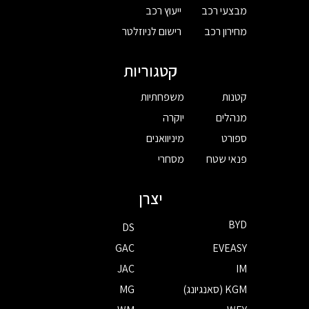
מבצעי רכב
ייעוץ רכב
מחירון רכב
רישום לניוזלטר
קטגוריות
קטנות
משפחתיות
מנהלים
יוקרה
ספורט
מיניוואנים
פנאי שטח
מסחרי
יצרן
BYD
DS
GAC
EVEASY
JAC
IM
KGM (סאנגיונג)
MG