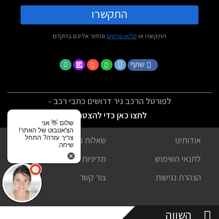
התקשרו
התקשרו או
מלאו פרטים
ונחזור אליכם בהקדם
שתף
לפורטל הרכב גיר דרושים כתבי רכב -
לחצו כאן כדי להצטרף
שלום 👋 אני
הצ'אטבוט של האתר!
צריך עזרה? התחל
אודותינו
שאלות נפוצות
שיחה.
לתנאי השימוש
מדיניות פרטיות
הצהרת נגישות
צור קשר
השווה