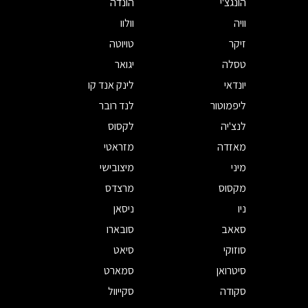
הונגצ'י
הונדה
וויה
וולוו
זיקר
טויוטה
טסלה
יגואר
יונדאי
לינק אנד קו
ליפמוטור
לנד רובר
לנצ'יה
לקסוס
מאזדה
מזראטי
מיני
מיצובישי
מקסוס
מרצדס
ניו
ניסאן
סאאב
סובארו
סוזוקי
סיאט
סיטרואן
סמארט
סקודה
סקייוול