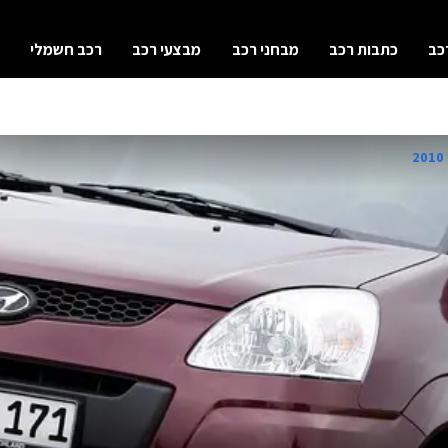
כב
כתבות רכב
מבחני רכב
מבצעי רכב
רכב חשמלי