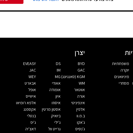
ות
יצרן
משפחתיות
BYD
DS
EVEASY
יוקרה
GAC
IM
JAC
מיניוואנים
KGM (סאנגיונג)
MG
WEY
מסחרי
WM
אאודי
אבארט
אווטאר
אומודה
אופל
אורה
איון
אייווייס
אינפיניטי
איסוזו
אלפא רומיאו
אלפין
אסטון מרטין
אקספנג
ב.מ.וו
ביואיק
בנטלי
ג'אקו
ג'ילי
ג'יפ
ג'נסיס
גרייט וול
דאצ'יה