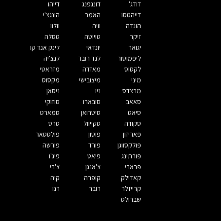
דודג'
דונגפנג
דייהו
דייהטסו
האמר
הונגצ'י
הונדה
וויה
וולוו
זיקר
טויוטה
טסלה
יגואר
יונדאי
לינק אנד קו
ליפמוטור
לנד רובר
לנצ'יה
לקסוס
מאזדה
מזראטי
מיני
מיצובישי
מקסוס
מרצדס
ניו
ניסאן
סאאב
סובארו
סוזוקי
סיאט
סיטרואן
סמארט
סקודה
סקייוול
סרס
פאריזון
פוטון
פולסטאר
פולקסווגן
פורד
פורשה
פורתינג
פיאט
פיג'ו
פרארי
צ'אנגן
צ'רי
קאדילק
קופרה
קיה
קרייזלר
רובר
רנו
שברולט