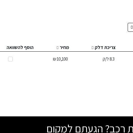
צריכת דלק
מחיר
הוסף להשוואה
8.3
ל/ק
10,100 ₪
שת רכב? הגעתם למקום