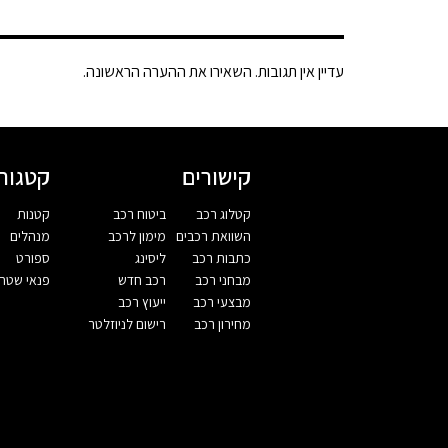
עדיין אין תגובות. השאירו את ההערה הראשונה.
קישורים
קטגורי
קטלוג רכב
ביטוח רכב
קטנות
השוואת רכבים
מימון לרכב
מנהלים
כתבות רכב
ליסינג
ספורט
מבחני רכב
רכב חדש
פנאי שטח
מבצעי רכב
ייעוץ רכב
מחירון רכב
רישום לניוזלטר