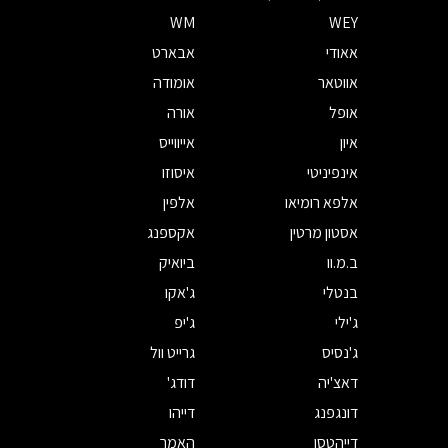
WM
WEY
אאודי
אבארט
אווטאר
אומודה
אופל
אורה
איון
אייווייס
אינפיניטי
איסוזו
אלפא רומיאו
אלפין
אסטון מרטין
אקספנג
ב.מ.וו
ביואיק
בנטלי
ג'אקו
ג'ילי
ג'יפ
ג'נסיס
גרייט וול
דאצ'יה
דודג'
דונגפנג
דייהו
דייהטסו
האמר