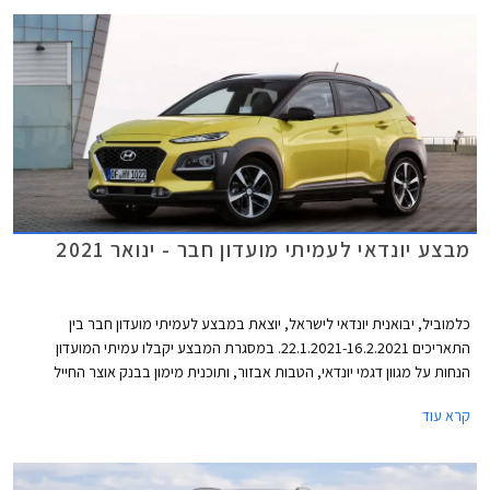
ייערך בכל אולמות התצוגה של יונדאי ברחבי הארץ.
מבצע יונדאי לעמיתי מועדון חבר - ינואר 2021
כלמוביל, יבואנית יונדאי לישראל, יוצאת במבצע לעמיתי מועדון חבר בין
התאריכים 22.1.2021-16.2.2021. במסגרת המבצע יקבלו עמיתי המועדון
הנחות על מגוון דגמי יונדאי, הטבות אבזור, ותוכנית מימון בבנק אוצר החייל
בתנאי ריבית אטרקטיביים. בנוסף תוצע הלוואה בתנאים מועדפים במסגרת
קרא עוד
תכנית המימון חבר ליס. המבצע ייערך בכל אולמות התצוגה של יונדאי ברחבי
הארץ ויאפשר בין היתר גם הרשמה מוקדמת לרכישת יונדאי טוסון החדש 2021.