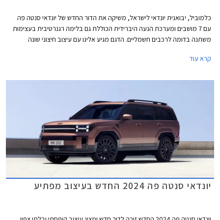
כלמוביל, יבואנית יונדאי לישראל, משיקה את הדור החדש של יונדאי סנטה פה
עם 7 מושבים ומערכת הנעה היברידית הכוללת גם בלימה רגנרטיבית בעצימות
משתנה בדומה לרכבים חשמליים. הדגם מגיע אלינו עם עיצוב חיצוני שונה
לחלוטין אשר מאז הצגתו עורר מחלוקת, לצד תא נוסעים המציג שדרוגים
קרא עוד
משמעותיים בתחומי האבזור, העיצוב, והמרווח הפנימי.
יונדאי סנטה פה 2024 החדש בעיצוב מפתיע
יונדאי סנטה פה 2024 החדש זוכה לדור חדש ומציג עיצוב קופסתי ובלתי צפוי.