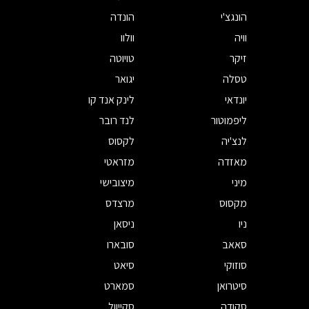
הונגצ'י
הונדה
וויה
וולוו
זיקר
טויוטה
טסלה
יגואר
יונדאי
לינק אנד קו
ליפמוטור
לנד רובר
לנצ'יה
לקסוס
מאזדה
מזראטי
מיני
מיצובישי
מקסוס
מרצדס
ניו
ניסאן
סאאב
סובארו
סוזוקי
סיאט
סיטרואן
סמארט
סקודה
סקייוול