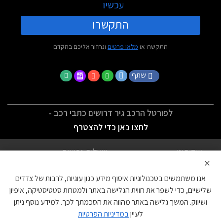
עכשיו
התקשרו
התקשרו או
מלאו פרטים
ונחזור אליכם בהקדם
שתף
לפורטל הרכב גיר דרושים כתבי רכב -
לחצו כאן כדי להצטרף
אודותינו
שאלות נפוצות
×
לתנאי השימוש
מדיניות פרטיות
אנו משתמשים בטכנולוגיות איסוף מידע כגון עוגיות, לרבות של צדדים
הצהרת נגישות
צור קשר
שלישיים, כדי לשפר את חווית הגלישה באתר ולמטרות סטטיסטיקה, איפיון
ושיווק. המשך גלישה באתר מהווה את הסכמתך לכך. למידע נוסף ניתן
עוגיות
לעיין
במדיניות הפרטיות