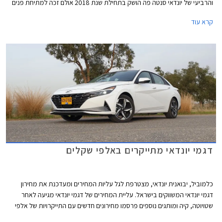
והרביעי של יונדאי סנטה פה הושק בתחילת שנת 2018 אולם זכה למתיחת פנים
שנתיים בלבד לאחר שהוצג במסגרתה באופן נדיר תוכננה עבורו שלדה חדשה על
קרא עוד
מנת לאפשר התקנת יחידות הנעה היברידיות. לישראל הגרסאות ההיברידיות
מגיעות באיחור ניכר ולאחר ששווקו תקופה ארוכה בערוצי היבוא המקביל. בשלב
זה גרסת הפלאג-אין הייבריד שכבר משווקת באירופה לא תוצע בישראל.
דגמי יונדאי מתייקרים באלפי שקלים
כלמוביל, יבואנית יונדאי, מצטרפת לגל עליות המחירים ומעדכנת את מחירון
דגמי יונדאי המשווקים בישראל. עליית המחירים של דגמי יונדאי מגיעה לאחר
שטויוטה, קיה ומותגים נוספים פרסמו מחירונים חדשים עם התייקרויות של אלפי
שקלים בשלל דגמים פופולריים.