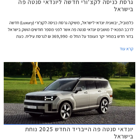
גרסת כניסה לקצ'ורי חדשה ליונדאי סנטה פה
בישראל
כלמוביל, יבואנית יונדאי לישראל, משיקה גרסת כניסה לקצ'ורי (Luxury) חדשה
לרכב הפנאי 7 מושבים יונדאי סנטה פה אשר לפני מספר חודשים הושק בישראל
בדור חדש במחיר יקר העומד על החל מ- 369,990 ₪ לגרסת עילית. כעת
מצטרפת להיצע גרסת לקצ'ורי במחיר 319,990 ₪, זולה יותר ב- 50,000 ₪ אך
קרא עוד
מן הסתם גם פחות מאובזרת.
יונדאי סנטה פה הייבריד החדש 2025 נוחת
בישראל