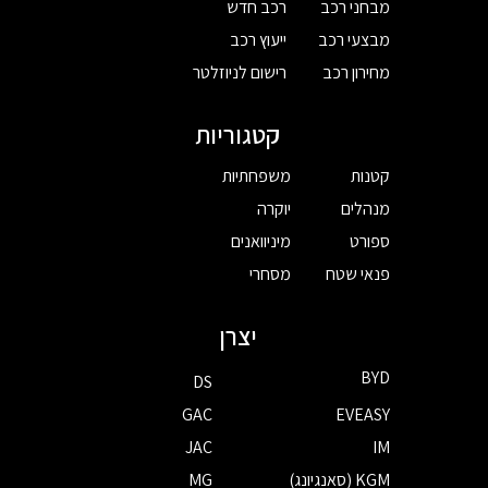
מבחני רכב
רכב חדש
מבצעי רכב
ייעוץ רכב
מחירון רכב
רישום לניוזלטר
קטגוריות
קטנות
משפחתיות
מנהלים
יוקרה
ספורט
מיניוואנים
פנאי שטח
מסחרי
יצרן
BYD
DS
GAC
EVEASY
JAC
IM
KGM (סאנגיונג)
MG