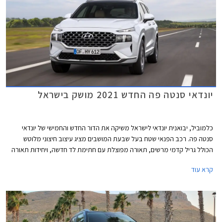
יונדאי סנטה פה החדש 2021 מושק בישראל
כלמוביל, יבואנית יונדאי לישראל משיקה את הדור החדש והחמישי של יונדאי
סנטה פה. רכב הפנאי שטח בעל שבעת המושבים מציג עיצוב חיצוני מלוטש
הכולל גריל קדמי מרשים, תאורה מפוצלת עם חתימת לד חדשה, ויחידות תאורה
אחוריות מחוברות בהתאם לאופנה האחרונה בעולם הרכב. תא הנוסעים כולל
קרא עוד
קונסולה מרכזית משופעת ומוגבהת ביחס לדור היוצא, בורר הילוכים אלקטרוני,
ומערכות נוחות חדשות ומשופרות. כמו כן, הדור החדש מרווח יותר מקודמו ונפח
תא המטען גדל ב- 24 ליטר לכדי 571 ליטר.