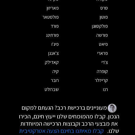
סרס
פאריזון
פוטון
פולסטאר
פולקסווגן
פורד
פורשה
פורתינג
פיאט
פיג'ו
פרארי
צ'אנגן
צ'רי
קאדילק
קופרה
קיה
קרייזלר
רובר
רנו
שברולט
מעוניינים ברכישת רכב? הגעתם למקום
הנכון. קבלו מהמומחים שלנו ייעוץ חינם, הכירו
את מבצעי הרכב וקבוצות הרכישה המיוחדות
שלנו.
קבלו מאיתנו בחינם הצעה אטרקטיבית