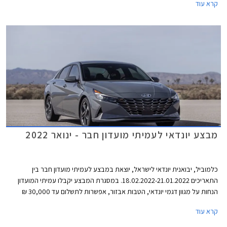
קרא עוד
מבצע יונדאי לעמיתי מועדון חבר - ינואר 2022
כלמוביל, יבואנית יונדאי לישראל, יוצאת במבצע לעמיתי מועדון חבר בין
התאריכים 18.02.2022-21.01.2022. במסגרת המבצע יקבלו עמיתי המועדון
הנחות על מגוון דגמי יונדאי, הטבות אבזור, אפשרות לתשלום עד 30,000 ₪
בכרטיס האשראי של המועדון, ותוכנית מימון בבנק הבינלאומי-אוצר החייל בתנאי
קרא עוד
ריבית אטרקטיביים. בנוסף תוצע הלוואה בתנאים מועדפים במסגרת תכנית
המימון חבר ליס ועסקאות טרייד-אין במחיר מחירון לדגמים נבחרים. המבצע