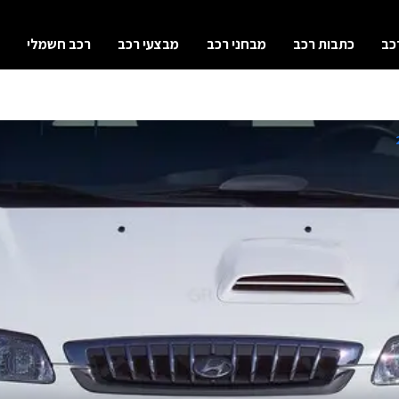
כב
כתבות רכב
מבחני רכב
מבצעי רכב
רכב חשמלי