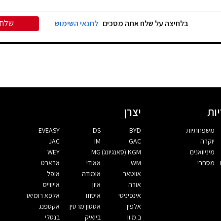
שלח
בלחיצה על שלח אתה מסכים
לתנאי השימוש
ות
יצרן
משפחתיות
BYD
DS
EVEASY
יוקרה
GAC
IM
JAC
מיניוואנים
KGM (סאנגיונג)
MG
WEY
מסחרי
WM
אאודי
אבארט
אווטאר
אומודה
אופל
אורה
איון
אייווייס
אינפיניטי
איסוזו
אלפא רומיאו
אלפין
אסטון מרטין
אקספנג
ב.מ.וו
ביואיק
בנטלי