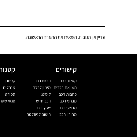
עדיין אין תגובות. השאירו את ההערה הראשונה.
קישורים
קטגורי
קטלוג רכב
ביטוח רכב
קטנות
השוואת רכבים
מימון לרכב
מנהלים
כתבות רכב
ליסינג
ספורט
מבחני רכב
רכב חדש
פנאי שטח
מבצעי רכב
ייעוץ רכב
מחירון רכב
רישום לניוזלטר