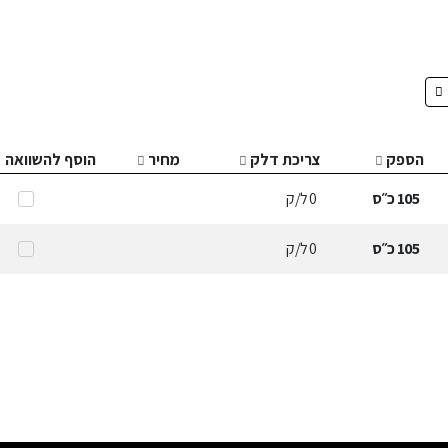
הספק
צריכת דלק
מחיר
הוסף להשוואה
105
כ״ס
0
ל/ק
105
כ״ס
0
ל/ק