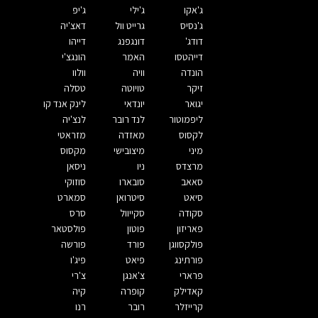
ג'אקו
ג'ילי
ג'יפ
ג'נסיס
גרייט וול
דאצ'יה
דודג'
דונגפנג
דייהו
דייהטסו
האמר
הונגצ'י
הונדה
וויה
וולוו
זיקר
טויוטה
טסלה
יגואר
יונדאי
לינק אנד קו
ליפמוטור
לנד רובר
לנצ'יה
לקסוס
מאזדה
מזראטי
מיני
מיצובישי
מקסוס
מרצדס
ניו
ניסאן
סאאב
סובארו
סוזוקי
סיאט
סיטרואן
סמארט
סקודה
סקייוול
סרס
פאריזון
פוטון
פולסטאר
פולקסווגן
פורד
פורשה
פורתינג
פיאט
פיג'ו
פרארי
צ'אנגן
צ'רי
קאדילק
קופרה
קיה
קרייזלר
רובר
רנו