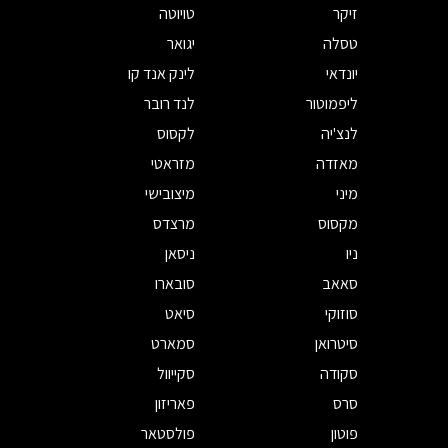
זיקר
טויוטה
טסלה
יגואר
יונדאי
לינק אנד קו
ליפמוטור
לנד רובר
לנצ'יה
לקסוס
מאזדה
מזראטי
מיני
מיצובישי
מקסוס
מרצדס
ניו
ניסאן
סאאב
סובארו
סוזוקי
סיאט
סיטרואן
סמארט
סקודה
סקייוול
סרס
פאריזון
פוטון
פולסטאר