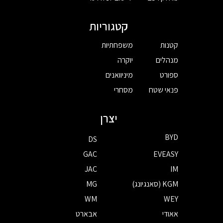
קטגוריות
קטנות
משפחתיות
מנהלים
יוקרה
ספורט
מיניוואנים
פנאי שטח
מסחרי
יצרן
BYD
DS
GAC
EVEASY
JAC
IM
KGM (סאנגיונג)
MG
WM
WEY
אאודי
אבארט