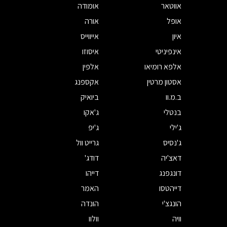
אווטאר
אומודה
אופל
אורה
איון
אייווייס
אינפיניטי
איסוזו
אלפא רומיאו
אלפין
אסטון מרטין
אקספנג
ב.מ.וו
ביואיק
בנטלי
ג'אקו
ג'ילי
ג'יפ
ג'נסיס
גרייט וול
דאצ'יה
דודג'
דונגפנג
דייהו
דייהטסו
האמר
הונגצ'י
הונדה
וויה
וולוו