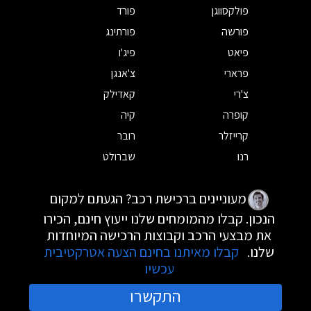
פולקסווגן
פורד
פורשה
פורתינג
פיאט
פיג'ו
פרארי
צ'אנגן
צ'רי
קאדילק
קופרה
קיה
קרייזלר
רובר
רנו
שברולט
מעוניינים ברכישת רכב? הגעתם למקום
הנכון. קבלו מהמומחים שלנו ייעוץ חינם, הכירו
את מבצעי הרכב וקבוצות הרכישה המיוחדות
שלנו.
קבלו מאיתנו בחינם הצעה אטרקטיבית
עכשיו
התקשרו