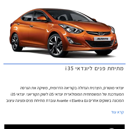
מתיחת פנים ליונדאי i35
יונדאי מוטורס, היצרנית הגדולה בקוריאה הדרומית, משיקה את הגרסה
המעודכנת של המשפחתית הפופולארית יונדאי i35 לשוק הקוריאני. יונדאי i35
המכונה בשווקים אחרים גם Elantra ו- Avante עוברת מתיחת פנים ומציגה עיצוב
מעודכן הבא לידי ביטוי בפגוש קדמי שעוצב מחדש, שבכה קדמית חדשה, פנסי
קרא עוד
ערפל חדשים וכמובן אי אפשר בלי תאורת יום מסוג LED המשרה מראה עדכני
ומודרני ליונדאי i35. במבט מהצד ניתן לזהות חישוקי סגסוגת בעיצוב חדש
ומאחור יחידות תאורה עם שילוב נורות LED ופגוש הצבוע בשחור בחלקו התחתון.