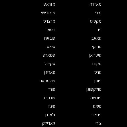
מאזדה
מזראטי
מיני
מיצובישי
מקסוס
מרצדס
ניו
ניסאן
סאאב
סובארו
סוזוקי
סיאט
סיטרואן
סמארט
סקודה
סקייוול
סרס
פאריזון
פוטון
פולסטאר
פולקסווגן
פורד
פורשה
פורתינג
פיאט
פיג'ו
פרארי
צ'אנגן
צ'רי
קאדילק