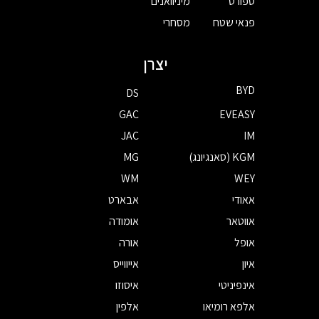
ספורט
מיניוואנים
פנאי שטח
מסחרי
יצרן
BYD
DS
GAC
EVEASY
JAC
IM
KGM (סאנגיונג)
MG
WM
WEY
אאודי
אבארט
אווטאר
אומודה
אופל
אורה
איון
אייווייס
אינפיניטי
איסוזו
אלפא רומיאו
אלפין