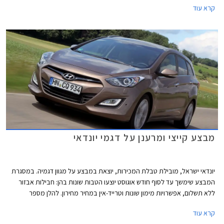
קרא עוד
למערכת הסטריאו. הדגמים הזוכים להטבה הם i25, i30, ו- i35 שיצטרפו
לוולוסטר ול- i30cw שמשווקים עם המערכת כיום.
מבצע קייצי ומרענן על דגמי יונדאי
יונדאי ישראל, מובילת טבלת המכירות, יוצאת במבצע על מגוון דגמיה. במסגרת
המבצע שימשך עד לסוף חודש אוגוסט יוצעו הטבות שונות בהן: חבילות אבזור
ללא תשלום, אפשרויות מימון שונות וטרייד-אין במחיר מחירון. להלן מספר
דוגמאות:
קרא עוד