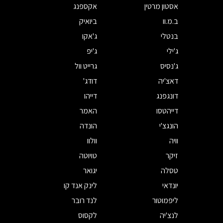
אסטון מרטין
אקספנג
ב.מ.וו
ביואיק
בנטלי
ג'אקו
ג'ילי
ג'יפ
ג'נסיס
גרייט וול
דאצ'יה
דודג'
דונגפנג
דייהו
דייהטסו
האמר
הונגצ'י
הונדה
וויה
וולוו
זיקר
טויוטה
טסלה
יגואר
יונדאי
לינק אנד קו
ליפמוטור
לנד רובר
לנצ'יה
לקסוס