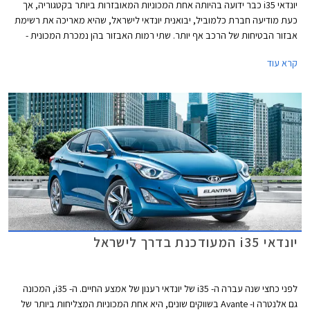
יונדאי i35 כבר ידועה בהיותה אחת המכוניות המאובזרות ביותר בקטגוריה, אך
כעת מודיעה חברת כלמוביל, יבואנית יונדאי לישראל, שהיא מאריכה את רשימת
אבזור הבטיחות של הרכב אף יותר. שתי רמות האבזור בהן נמכרת המכונית -
אינספייר וסופרים, תשווקנה מהיום עם מערכת הבטיחות מפיתוח ישראלי
קרא עוד
מובילאיי וללא שינוי במחיר.
יונדאי i35 המעודכנת בדרך לישראל
לפני כחצי שנה עברה ה- i35 של יונדאי רענון של אמצע החיים. ה- i35, המכונה
גם אלנטרה ו- Avante בשווקים שונים, היא אחת המכוניות המצליחות ביותר של