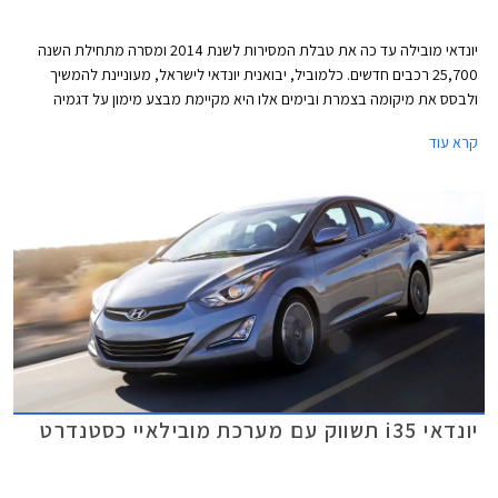
יונדאי מובילה עד כה את טבלת המסירות לשנת 2014 ומסרה מתחילת השנה
25,700 רכבים חדשים. כלמוביל, יבואנית יונדאי לישראל, מעוניינת להמשיך
ולבסס את מיקומה בצמרת ובימים אלו היא מקיימת מבצע מימון על דגמיה
המשפחתיים: יונדאי i35, יונדאי i30 cw, יונדאי i30, יונדאי i25 ויונדאי וולוסטר.
קרא עוד
במסגרת המבצע מאפשרת החברה לשלם מקדמה שגובהה תלוי בין היתר בדגם
הנבחר וכן 36 תשלומים שווים ללא ריבית והצמדה בסך 850 ₪ כ"א וכן תשלום
בתום שלוש שנים, שגובהו נגזר מהדגם הנבחר ומגובה המקדמה. המבצע בתוקף
עד ה- 31.10.2014.
יונדאי i35 תשווק עם מערכת מובילאיי כסטנדרט