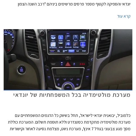
יונדאי והספיקה לקטוף מספר פרסים מרשימים ביניהם "רכב השנה הצפון
אמריקאי" בשנת 2012. מתיחת הפנים כוללת עדכון הפגוש הקדמי, פנסי ערפל
קרא עוד
בעיצוב חדש, פנסי תאורת יום חדשים וחישוקי סגסוגת בעיצוב חדש. תא הנוסעים
עבר גם הוא מספר שינויים הכוללים מיקום חדש וגבוה יותר לפתחי המיזוג, פתח
מיזוג למושב האחורי ועוד.
מערכת מולטימדיה בכל המשפחתיות של יונדאי
כלמוביל, יבואנית יונדאי לישראל, תחל בשיווק כל הדגמים המשפחתיים עם
מערכת מולטימדיה מתקדמת כסטנדרט וללא תוספת תשלום. המערכת כוללת
מסך מגע צבעוני בגודל 7 אינץ', מערכת ניווט, מצלמת נסיעה לאחור וקישוריות
בלוטות' התאפשר חיבור של הטלפון הנייד כמו גם הזרמת שמע מהטלפון