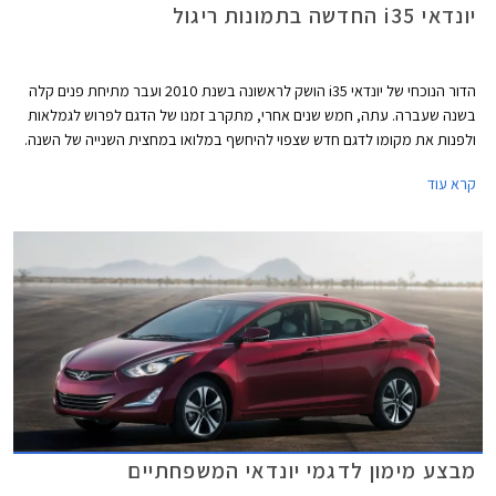
יונדאי i35 החדשה בתמונות ריגול
הדור הנוכחי של יונדאי i35 הושק לראשונה בשנת 2010 ועבר מתיחת פנים קלה
בשנה שעברה. עתה, חמש שנים אחרי, מתקרב זמנו של הדגם לפרוש לגמלאות
ולפנות את מקומו לדגם חדש שצפוי להיחשף במלואו במחצית השנייה של השנה.
בינתיים בוחנת יונדאי את הדגם החדש של יונדאי i35 וצלמי הריגול קפצו על
קרא עוד
ההזדמנות על מנת לצלם סט תמונות של הרכב המוסווה.
מבצע מימון לדגמי יונדאי המשפחתיים