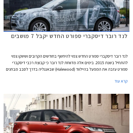
לנד רובר דיסקברי ספורט החדש יקבל 7 מושבים
לנד רובר דיסקברי ספורט החדש צפוי להיחשף בחודשים הקרובים ושיווקו צפוי
להתחיל בשנת 2015. בימים אלה מדווחת לנד רובר כי קבוצת רכבי דיסקברי
ספורט עזבה את המפעל בהיילווד (Halewood) שבאנגליה בדרך לסבב מבחנים
אחרון. הרכבים, שאת תמונותיהם חשפה היצרנית באופן רשמי, נעטפו בהסוואה
קרא עוד
שעוצבה על מנת לחשוף פרט נוסף אודות הרכב החדש - שורת מושבים שלישית
שתותקן בלנד רובר דיסקברי ספורט החדש כסטנדרט.