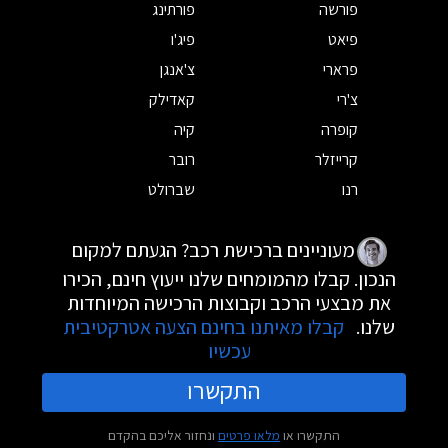
פורשה
פורתינג
פיאט
פיג'ו
פרארי
צ'אנגן
צ'רי
קאדילק
קופרה
קיה
קרייזלר
רובר
רנו
שברולט
מעוניינים ברכישת רכב? הגעתם למקום
הנכון. קבלו מהמומחים שלנו ייעוץ חינם, הכירו
את מבצעי הרכב וקבוצות הרכישה המיוחדות
שלנו.
קבלו מאיתנו בחינם הצעה אטרקטיבית
עכשיו
התקשרו
התקשרו או
מלאו פרטים
ונחזור אליכם בהקדם