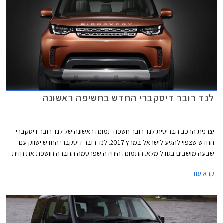
לנד רובר דיסקברי החדש בחשיפה ראשונה
יצרנית הרכב הבריטית לנד רובר חשפה תמונה ראשונה של לנד רובר דיסקברי
החדש שצפוי להגיע לישראל במרץ 2017. לנד רובר דיסקברי החדש ישווק עם
שבעה מושבים בגודל מלא. התמונה היחידה שפרסמה החברה חושפת את חזית
הרכב ומגלה עיצוב ספורטיבי עם יחידות תאורה צרות ומעוצבות בשילוב תאורת
קרא עוד
יום LED. הגריל התכנס לטובת כונסי אוויר מוגדלים ופגוש מאסיבי מבעבר,
היוצרים מראה שרירי ומודרני לעומת העיצוב המרובע של לנד רובר
דיסקברי הנוכחי. הקו העיצובי החדש תואם את שפת העיצוב שהוצגה עם לנד
רובר דיסקברי ספורט החדש.