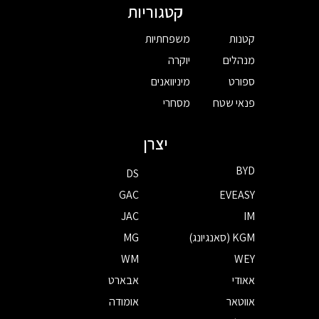
קטגוריות
קטנות
משפחתיות
מנהלים
יוקרה
ספורט
מיניוואנים
פנאי שטח
מסחרי
יצרן
BYD
DS
GAC
EVEASY
JAC
IM
KGM (סאנגיונג)
MG
WM
WEY
אאודי
אבארט
אווטאר
אומודה