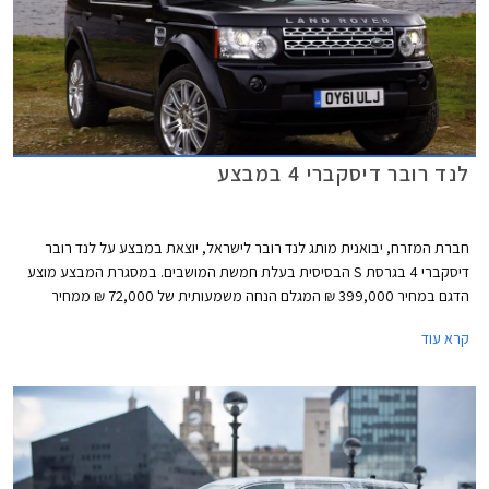
לנד רובר דיסקברי 4 במבצע
חברת המזרח, יבואנית מותג לנד רובר לישראל, יוצאת במבצע על לנד רובר
דיסקברי 4 בגרסת S הבסיסית בעלת חמשת המושבים. במסגרת המבצע מוצע
הדגם במחיר 399,000 ₪ המגלם הנחה משמעותית של 72,000 ₪ ממחיר
המחירון העומד על 471,000 ₪. נציין כי בחודש נובמבר האחרון התייקרו מחיריהן
קרא עוד
של כל גרסאות דיסקברי 4 בכ- 25,000 ₪ בממוצע, ומחירה של גרסת S
שבמבצע עמד על 448,000 ₪ לפני ההתייקרות.