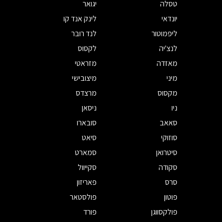
טסלה
יגואר
יונדאי
לינק אנד קו
ליפמוטור
לנד רובר
לנצ'יה
לקסוס
מאזדה
מזראטי
מיני
מיצובישי
מקסוס
מרצדס
ניו
ניסאן
סאאב
סובארו
סוזוקי
סיאט
סיטרואן
סמארט
סקודה
סקייוול
סרס
פאריזון
פוטון
פולסטאר
פולקסווגן
פורד