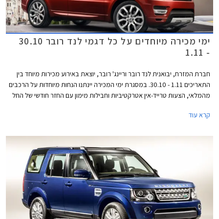
ימי מכירה מיוחדים על כל דגמי לנד רובר 30.10
- 1.11
חברת המזרח, יבואנית לנד רובר וריינג' רובר, יוצאת באירוע מכירות מיוחד בין
התאריכים 1.11 - 30.10. במסגרת ימי המכירה יינתנו הנחות מיוחדות על הרכבים
מהמלאי, הצעות טרייד-אין אטרקטיביות וחבילות מימון עם החזר חודשי של החל
מ- 3,999 ₪. כמו כן, ניתן יהיה לבצע נסיעות מבחן בכביש ובשטח. האירוע
קרא עוד
יתקיים במרכז הטניס ברמת השרון בין השעות 10:00-20:00 וביום שישי בין
השעות 9:00-14:00.