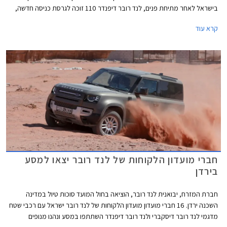
בישראל לאחר מתיחת פנים, לנד רובר דיפנדר 110 זוכה לגרסת כניסה חדשה,
ודיסקברי 5 חזר למלאי. בנוסף תערוך החברה מבצע מכירות בין התאריכים 16-
קרא עוד
21 ביוני ותציע הנחות ממחיר המחירון לצד הטבות מימון וטרייד-אין.
חברי מועדון הלקוחות של לנד רובר יצאו למסע
בירדן
חברת המזרח, יבואנית לנד רובר, הוציאה בחול המועד סוכות טיול במדינה
השכנה ירדן. 16 חברי מועדון מועדון הלקוחות של לנד רובר ישראל עם רכבי שטח
מדגמי לנד רובר דיסקברי ולנד רובר דיפנדר השתתפו במסע ונהנו מנופים