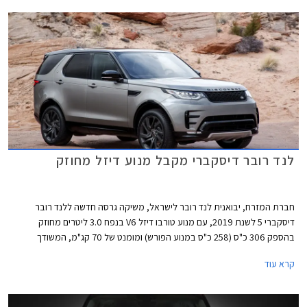
לנד רובר דיסקברי מקבל מנוע דיזל מחוזק
חברת המזרח, יבואנית לנד רובר לישראל, משיקה גרסה חדשה ללנד רובר
דיסקברי 5 לשנת 2019, עם מנוע טורבו דיזל V6 בנפח 3.0 ליטרים מחוזק
בהספק 306 כ"ס (258 כ"ס במנוע הפורש) ומומנט של 70 קג"מ, המשודך
לתיבת 8 הילוכים אוטומטית פלנטרית מבית ZF ולמערכת הנעה כפולה. התאוצה
קרא עוד
מאפס למאה קמ"ש אורכת 7.5 שניות וצריכת הדלק עומדת על 10.5 ק"מ לליטר
על פי נתוני היצרן.