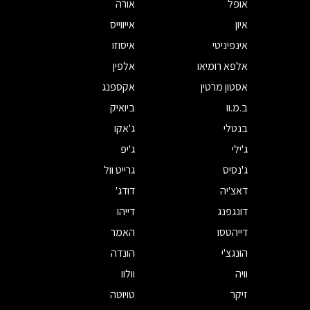
אופל
אורה
איון
אייווייס
אינפיניטי
איסוזו
אלפא רומיאו
אלפין
אסטון מרטין
אקספנג
ב.מ.וו
ביואיק
בנטלי
ג'אקו
ג'ילי
ג'יפ
ג'נסיס
גרייט וול
דאצ'יה
דודג'
דונגפנג
דייהו
דייהטסו
האמר
הונגצ'י
הונדה
וויה
וולוו
זיקר
טויוטה