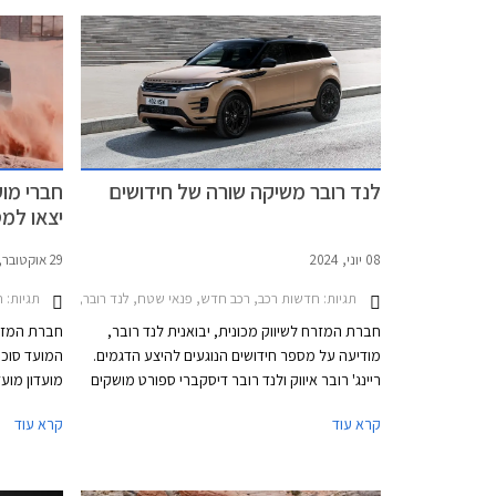
לנד רובר משיקה שורה של חידושים
חברי מוע
יצאו למס
08 יוני, 2024
29 אוקטובר, 2022
תגיות:
תגיות:
חדשות רכב, רכב חדש, פנאי שטח, לנד רובר, לנד רובר דיסקברי 5 2022-2026, לנד רובר דיסקברי ספורט 2020-2024, לנד רובר דיפנדר 110 2020-2026, לנד רובר ריינג' רובר איווק 5 דלתות 19-2024
חד
חברת המזרח לשיווק מכונית, יבואנית לנד רובר,
חברת המזרח
מודיעה על מספר חידושים הנוגעים להיצע הדגמים.
ריינג' רובר איווק ולנד רובר דיסקברי ספורט מושקים
מועדון מוע
בישראל לאחר מתיחת פנים, לנד רובר דיפנדר 110
רכבי שטח מ
קרא עוד
קרא עוד
זוכה לגרסת כניסה חדשה, ודיסקברי 5 חזר למלאי.
דיפנדר השתת
בנוסף תערוך החברה מבצע מכירות בין התאריכים
מודרך באתר
16-21 ביוני ותציע הנחות ממחיר המחירון לצד