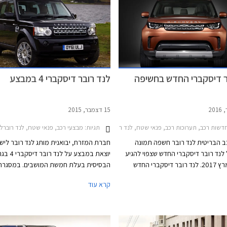
ר דיסקברי החדש בחשיפה
לנד רובר דיסקברי 4 במבצע
15 דצמבר, 2015
תגיות:
דשות רכב, תערוכות רכב, פנאי שטח, לנד רובר, לנד רובר דיסקברי 4 2012-2016תערוכת פריז 2016
מבצעי רכב, פנאי שטח, לנד רוברלנד רובר ד
ב הבריטית לנד רובר חשפה תמונה
חברת המזרח, יבואנית מותג לנד רובר ליש
לנד רובר דיסקברי החדש שצפוי להגיע
לישראל במרץ 2017. לנד רובר דיסקברי החדש
הבסיסית בעלת חמשת המושבים. במסגרת
בעה מושבים בגודל מלא. התמונה
מוצע הדגם במחיר 399,000 ₪ המג
קרא עוד
רסמה החברה חושפת את חזית הרכב
משמעותית של 72,000 ₪ ממחיר המ
ב ספורטיבי עם יחידות תאורה צרות
על 471,000 ₪. נציין כי בחודש נובמבר ה
ומעוצבות בשילוב תאורת יום LED. הגריל התכנס
 אוויר מוגדלים ופגוש מאסיבי מבעבר,
25,000 ₪