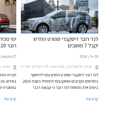
היוצרים מר
המרובע של 
החדש תואם 
דיסקברי ספ
לנד רובר דיסקברי ספורט החדש
ימי מכיר
יקבל 7 מושבים
רובר 30.10 - 1.11
30 יולי, 2014
27 אוקטובר, 2013
תגיות:
חדשות רכב, פנאי שטח, לנד רוברלנד רובר דיסקברי 4 2012-2016
תגיות:
מבצ
לנד רובר דיסקברי ספורט החדש צפוי להיחשף
חברת המזרח,
בחודשים הקרובים ושיווקו צפוי להתחיל בשנת 2015.
בימים אלה מדווחת לנד רובר כי קבוצת רכבי
במסגרת ימי
דיסקברי ספורט עזבה את המפעל בהיילווד
הרכבים מהמ
קרא עוד
קרא עוד
(Halewood) שבאנגליה בדרך לסבב מבחנים אחרון.
הרכבים, שאת תמונותיהם חשפה היצרנית באופן
כמו כן, נית
רשמי, נעטפו בהסוואה שעוצבה על מנת לחשוף פרט
האירוע יתק
נוסף אודות הרכב החדש - שורת מושבים שלישית
שתותקן בלנד רובר דיסקברי ספורט החדש
14:00.