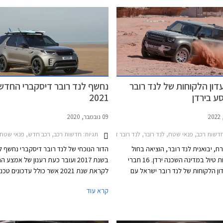
דון הלקוחות של לנד רובר
נחשף לנד רובר דיסקברי החדש
ע בירדן
2021
09 נובמבר, 2020
20מחירון רכב
שות רכב, פנאי שטח, לנד רובר, לנד רובר דיסקברי 5 2022-2026, לנד רובר דיפנדר 90 2021-2026לנד רובר דיפנדר 110 2020-2026
תגיות:
חדשות רכב, רכב חדש, פנאי שטח, לנד רו
, יבואנית לנד רובר, הוציאה בחול
הדור הנוכחי של לנד רובר דיסקברי נחשף 
המועד סוכות טיול במדינה השכנה ירדן. 16 חברי
בשנת 2017 ועובר כעת רענון של אמצע ה
דון הלקוחות של לנד רובר ישראל עם
לקראת שנת 2021 אשר כולל עדכונים טכ
דגמי לנד רובר דיסקברי ולנד רובר
שיפור איכות הנסיעה, הנדסת אנוש משופרת,
קרא עוד
פו במסע ונהנו מנופים ייחודיים וביקור
הנעה חדשות.
ים היסטוריים.