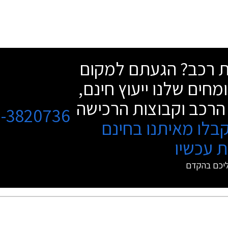
שת רכב? הגעתם למקום
מחים שלנו ייעוץ חינם,
הרכב וקבוצות הרכישה
3-3820736
בלו מאיתנו בחינם
 עכשיו
ליכם בהקדם