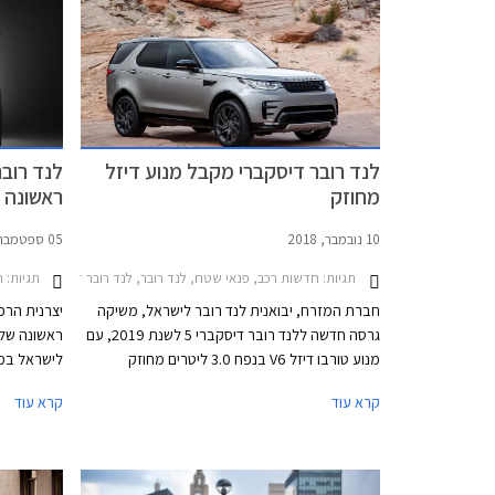
הטבות מימון וטרייד-אין.
לנד רובר דיסקברי מקבל מנוע דיזל
לנד רוב
מחוזק
ראשונה
10 נובמבר, 2018
05 ספטמבר, 2016
תגיות:
חדשות רכב, פנאי שטח, לנד רובר, לנד רובר דיסקברי 5 2017-2021מחירון רכב
תגיות:
ח
חברת המזרח, יבואנית לנד רובר לישראל, משיקה
יצרנית הרכ
גרסה חדשה ללנד רובר דיסקברי 5 לשנת 2019, עם
ראשונה של 
מנוע טורבו דיזל V6 בנפח 3.0 ליטרים מחוזק
בהספק 306 כ"ס (258 כ"ס במנוע הפורש) ומומנט
ישווק עם ש
קרא עוד
קרא עוד
של 70 קג"מ, המשודך לתיבת 8 הילוכים אוטומטית
היחידה שפ
פלנטרית מבית ZF ולמערכת הנעה כפולה. התאוצה
ומגלה עיצו
מאפס למאה קמ"ש אורכת 7.5 שניות וצריכת הדלק
עומדת על 10.5 ק"מ לליטר על פי נתוני היצרן.
לטובת כונסי