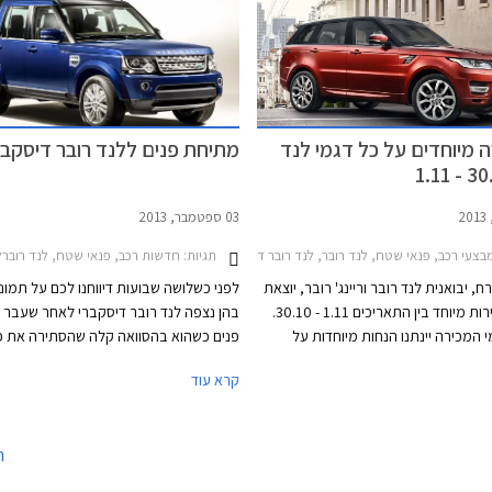
אה שרירי ומודרני לעומת העיצוב
עמד על 448,000 ₪ לפני ההתייקרות.
לנד רובר דיסקברי הנוכחי. הקו העיצובי
את שפת העיצוב שהוצגה עם לנד רובר
ורט החדש.
ה מיוחדים על כל דגמי לנד
מתיחת פנים ללנד רובר דיסקבר
03 ספטמבר, 2013
עי רכב, פנאי שטח, לנד רובר, לנד רובר דיסקברי 4 2012-2016, לנד רובר פרילנדר 2 2012-2015, לנד רובר ריינג' רובר 2013-2021, לנד רובר ריינג' רובר איווק 5 דלתות 2011-2015, לנד רובר ריינג' רובר איווק קופה 2012-2015לנד רובר ריינג' רובר ספורט 2013-2022
תגיות:
חדשות רכב, פנאי שטח, לנד רוברלנד רובר 
 יבואנית לנד רובר וריינג' רובר, יוצאת
לפני כשלושה שבועות דיווחנו לכם על תמונו
באירוע מכירות מיוחד בין התאריכים 1.11 - 30.10.
בהן נצפה לנד רובר דיסקברי לאחר שעבר
 המכירה יינתנו הנחות מיוחדות על
פנים כשהוא בהסוואה קלה שהסתירה את פנס
לאי, הצעות טרייד-אין אטרקטיביות
חושפת לנד רובר תמונות רשמיות ראשונות 
קרא עוד
וחבילות מימון עם החזר חודשי של החל מ- 3,999 ₪.
נראה הרכב במלואו. העיצוב כאמור נשאר 
ן יהיה לבצע נסיעות מבחן בכביש ובשטח.
שינויים משמעותיים והוא ממשיך את קו העי
יים במרכז הטניס ברמת השרון בין
הקלאסי שהתרגלנו לראות בדגמים הקודמי
ה
השעות 10:00-20:00 וביום שישי בין השעות 9:00-
הדיסקברי.