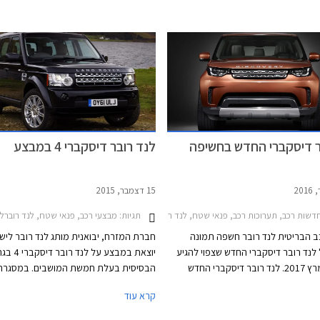
ים היסטוריים.
ר דיסקברי החדש בחשיפה
לנד רובר דיסקברי 4 במבצע
15 דצמבר, 2015
תגיות:
דשות רכב, תערוכות רכב, פנאי שטח, לנד רובר, לנד רובר דיסקברי 4 2012-2016תערוכת פריז 2016
מבצעי רכב, פנאי שטח, לנד רוברלנד רובר ד
ב הבריטית לנד רובר חשפה תמונה
חברת המזרח, יבואנית מותג לנד רובר ליש
לנד רובר דיסקברי החדש שצפוי להגיע
לישראל במרץ 2017. לנד רובר דיסקברי החדש
הבסיסית בעלת חמשת המושבים. במסגרת
בעה מושבים בגודל מלא. התמונה
מוצע הדגם במחיר 399,000 ₪ המג
קרא עוד
רסמה החברה חושפת את חזית הרכב
משמעותית של 72,000 ₪ ממחיר המ
ב ספורטיבי עם יחידות תאורה צרות
על 471,000 ₪. נציין כי בחודש נובמבר ה