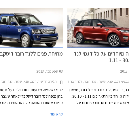
ומעוצבות בשילוב תאורת יום LED. הגריל התכנס
 אוויר מוגדלים ופגוש מאסיבי מבעבר,
25,000 ₪
אה שרירי ומודרני לעומת העיצוב
עמד על 448,000 ₪ לפני ההתייקרות.
לנד רובר דיסקברי הנוכחי. הקו העיצובי
את שפת העיצוב שהוצגה עם לנד רובר
ורט החדש.
ה מיוחדים על כל דגמי לנד
מתיחת פנים ללנד רובר דיסקבר
03 ספטמבר, 2013
עי רכב, פנאי שטח, לנד רובר, לנד רובר דיסקברי 4 2012-2016, לנד רובר פרילנדר 2 2012-2015, לנד רובר ריינג' רובר 2013-2021, לנד רובר ריינג' רובר איווק 5 דלתות 2011-2015, לנד רובר ריינג' רובר איווק קופה 2012-2015לנד רובר ריינג' רובר ספורט 2013-2022
תגיות:
חדשות רכב, פנאי שטח, לנד רוברלנד רובר 
 יבואנית לנד רובר וריינג' רובר, יוצאת
לפני כשלושה שבועות דיווחנו לכם על תמונו
באירוע מכירות מיוחד בין התאריכים 1.11 - 30.10.
בהן נצפה לנד רובר דיסקברי לאחר שעבר
 המכירה יינתנו הנחות מיוחדות על
פנים כשהוא בהסוואה קלה שהסתירה את פנס
לאי, הצעות טרייד-אין אטרקטיביות
חושפת לנד רובר תמונות רשמיות ראשונות 
קרא עוד
וחבילות מימון עם החזר חודשי של החל מ- 3,999 ₪.
נראה הרכב במלואו. העיצוב כאמור נשאר 
ן יהיה לבצע נסיעות מבחן בכביש ובשטח.
שינויים משמעותיים והוא ממשיך את קו העי
יים במרכז הטניס ברמת השרון בין
הקלאסי שהתרגלנו לראות בדגמים הקודמי