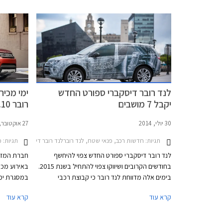
מאפס למאה קמ"ש אורכת 7.5 שניות וצריכת הדלק
עומדת על 10.5 ק"מ לליטר על פי נתוני היצרן.
לטובת כונסי
היוצרים מר
המרובע של 
החדש תואם 
דיסקברי ספ
לנד רובר דיסקברי ספורט החדש
ימי מכיר
יקבל 7 מושבים
רובר 30.10 - 1.11
30 יולי, 2014
27 אוקטובר, 2013
תגיות:
חדשות רכב, פנאי שטח, לנד רוברלנד רובר דיסקברי 4 2012-2016
תגיות:
מבצ
לנד רובר דיסקברי ספורט החדש צפוי להיחשף
חברת המזרח,
בחודשים הקרובים ושיווקו צפוי להתחיל בשנת 2015.
בימים אלה מדווחת לנד רובר כי קבוצת רכבי
במסגרת ימי
דיסקברי ספורט עזבה את המפעל בהיילווד
הרכבים מהמ
קרא עוד
קרא עוד
(Halewood) שבאנגליה בדרך לסבב מבחנים אחרון.
הרכבים, שאת תמונותיהם חשפה היצרנית באופן
כמו כן, נית
רשמי, נעטפו בהסוואה שעוצבה על מנת לחשוף פרט
האירוע יתק