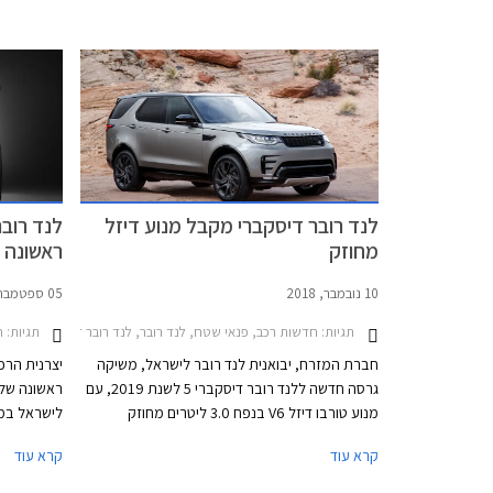
בנוסף תערוך החברה מבצע מכירות בין התאריכים
מודרך באתר
16-21 ביוני ותציע הנחות ממחיר המחירון לצד
הטבות מימון וטרייד-אין.
לנד רובר דיסקברי מקבל מנוע דיזל
לנד רוב
מחוזק
ראשונה
10 נובמבר, 2018
05 ספטמבר, 2016
תגיות:
חדשות רכב, פנאי שטח, לנד רובר, לנד רובר דיסקברי 5 2017-2021מחירון רכב
תגיות:
ח
חברת המזרח, יבואנית לנד רובר לישראל, משיקה
יצרנית הרכ
גרסה חדשה ללנד רובר דיסקברי 5 לשנת 2019, עם
ראשונה של 
מנוע טורבו דיזל V6 בנפח 3.0 ליטרים מחוזק
בהספק 306 כ"ס (258 כ"ס במנוע הפורש) ומומנט
ישווק עם ש
קרא עוד
קרא עוד
של 70 קג"מ, המשודך לתיבת 8 הילוכים אוטומטית
היחידה שפ
פלנטרית מבית ZF ולמערכת הנעה כפולה. התאוצה
ומגלה עיצו