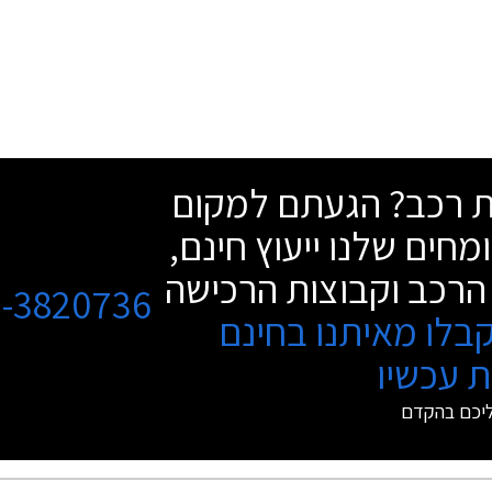
שת רכב? הגעתם למקום
מחים שלנו ייעוץ חינם,
הרכב וקבוצות הרכישה
3-3820736
בלו מאיתנו בחינם
 עכשיו
ליכם בהקדם