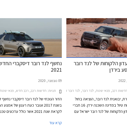
דון הלקוחות של לנד רובר
נחשף לנד רובר דיסקברי החדש
ע בירדן
2021
09 נובמבר, 2020
20מחירון רכב
שות רכב, פנאי שטח, לנד רובר, לנד רובר דיסקברי 5 2022-2026, לנד רובר דיפנדר 90 2021-2026לנד רובר דיפנדר 110 2020-2026
תגיות:
חדשות רכב, רכב חדש, פנאי שטח, לנד רו
, יבואנית לנד רובר, הוציאה בחול
הדור הנוכחי של לנד רובר דיסקברי נחשף 
המועד סוכות טיול במדינה השכנה ירדן. 16 חברי
בשנת 2017 ועובר כעת רענון של אמצע ה
דון הלקוחות של לנד רובר ישראל עם
לקראת שנת 2021 אשר כולל עדכונים טכ
דגמי לנד רובר דיסקברי ולנד רובר
שיפור איכות הנסיעה, הנדסת אנוש משופרת,
קרא עוד
פו במסע ונהנו מנופים ייחודיים וביקור
הנעה חדשות.