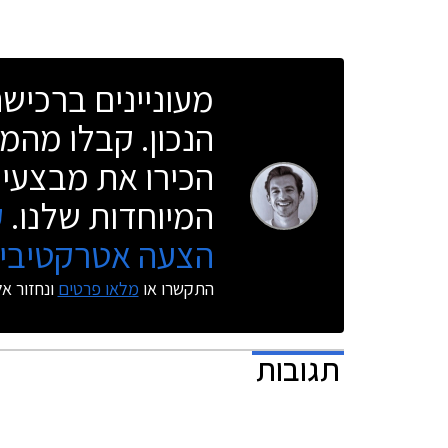
נוסף אודות הרכב החדש - שורת מושבים שלישית
שתותקן בלנד רובר דיסקברי ספורט החדש
14:00.
כסטנדרט.
מעוניינים ברכי
הנכון. קבלו מהמו
הכירו את מבצעי 
המיוחדות שלנו.
ק
הצעה אטרקטיבית
התקשרו או
מלאו פרטים
ונחזור א
תגובות