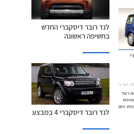
התייקרו מחיריהן של כל גרסאות דיסקברי 4 בכ-
 בממוצע, ומחירה של גרסת S שבמבצע
לנד רובר דיסקברי החדש
בחשיפה ראשונה
י
דיסקברי 4 2012-2016
ת ריגול
 מתיחת
יו. היום
לנד רובר דיסקברי 4 במבצע
בהן
ללא
צוב
ם של