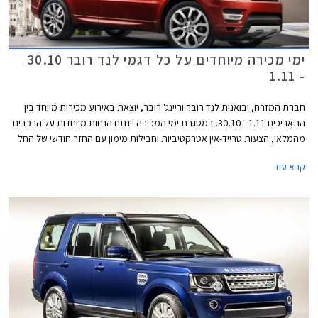
ימי מכירה מיוחדים על כל דגמי לנד רובר 30.10
- 1.11
חברת המזרח, יבואנית לנד רובר וריינג' רובר, יוצאת באירוע מכירות מיוחד בין
התאריכים 1.11 - 30.10. במסגרת ימי המכירה יינתנו הנחות מיוחדות על הרכבים
מהמלאי, הצעות טרייד-אין אטרקטיביות וחבילות מימון עם החזר חודשי של החל
מ- 3,999 ₪. כמו כן, ניתן יהיה לבצע נסיעות מבחן בכביש ובשטח. האירוע
קרא עוד
יתקיים במרכז הטניס ברמת השרון בין השעות 10:00-20:00 וביום שישי בין
השעות 9:00-14:00.