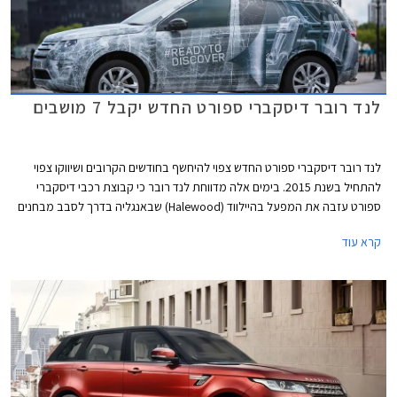
לנד רובר דיסקברי ספורט החדש יקבל 7 מושבים
לנד רובר דיסקברי ספורט החדש צפוי להיחשף בחודשים הקרובים ושיווקו צפוי
להתחיל בשנת 2015. בימים אלה מדווחת לנד רובר כי קבוצת רכבי דיסקברי
ספורט עזבה את המפעל בהיילווד (Halewood) שבאנגליה בדרך לסבב מבחנים
אחרון. הרכבים, שאת תמונותיהם חשפה היצרנית באופן רשמי, נעטפו בהסוואה
קרא עוד
שעוצבה על מנת לחשוף פרט נוסף אודות הרכב החדש - שורת מושבים שלישית
שתותקן בלנד רובר דיסקברי ספורט החדש כסטנדרט.