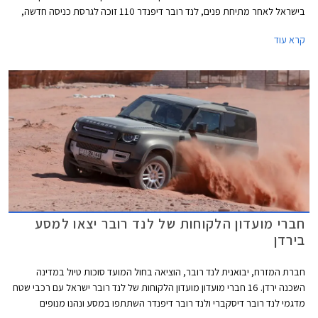
בישראל לאחר מתיחת פנים, לנד רובר דיפנדר 110 זוכה לגרסת כניסה חדשה,
ודיסקברי 5 חזר למלאי. בנוסף תערוך החברה מבצע מכירות בין התאריכים 16-
קרא עוד
21 ביוני ותציע הנחות ממחיר המחירון לצד הטבות מימון וטרייד-אין.
חברי מועדון הלקוחות של לנד רובר יצאו למסע
בירדן
חברת המזרח, יבואנית לנד רובר, הוציאה בחול המועד סוכות טיול במדינה
השכנה ירדן. 16 חברי מועדון מועדון הלקוחות של לנד רובר ישראל עם רכבי שטח
מדגמי לנד רובר דיסקברי ולנד רובר דיפנדר השתתפו במסע ונהנו מנופים