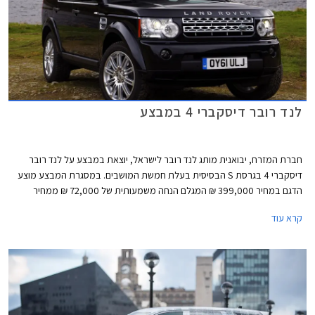
לנד רובר דיסקברי 4 במבצע
חברת המזרח, יבואנית מותג לנד רובר לישראל, יוצאת במבצע על לנד רובר
דיסקברי 4 בגרסת S הבסיסית בעלת חמשת המושבים. במסגרת המבצע מוצע
הדגם במחיר 399,000 ₪ המגלם הנחה משמעותית של 72,000 ₪ ממחיר
המחירון העומד על 471,000 ₪. נציין כי בחודש נובמבר האחרון התייקרו מחיריהן
קרא עוד
של כל גרסאות דיסקברי 4 בכ- 25,000 ₪ בממוצע, ומחירה של גרסת S
שבמבצע עמד על 448,000 ₪ לפני ההתייקרות.