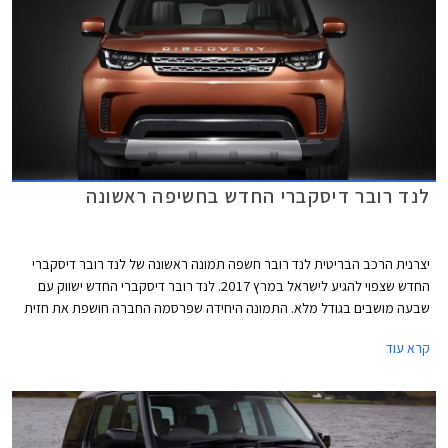
לנד רובר דיסקברי החדש בחשיפה ראשונה
יצרנית הרכב הבריטית לנד רובר חשפה תמונה ראשונה של לנד רובר דיסקברי
החדש שצפוי להגיע לישראל במרץ 2017. לנד רובר דיסקברי החדש ישווק עם
שבעה מושבים בגודל מלא. התמונה היחידה שפרסמה החברה חושפת את חזית
הרכב ומגלה עיצוב ספורטיבי עם יחידות תאורה צרות ומעוצבות בשילוב תאורת
קרא עוד
יום LED. הגריל התכנס לטובת כונסי אוויר מוגדלים ופגוש מאסיבי מבעבר,
היוצרים מראה שרירי ומודרני לעומת העיצוב המרובע של לנד רובר
דיסקברי הנוכחי. הקו העיצובי החדש תואם את שפת העיצוב שהוצגה עם לנד
רובר דיסקברי ספורט החדש.