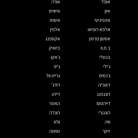
אופל
אורה
איון
אייווייס
אינפיניטי
איסוזו
אלפא רומיאו
אלפין
אסטון מרטין
אקספנג
ב.מ.וו
ביואיק
בנטלי
ג'אקו
ג'ילי
ג'יפ
ג'נסיס
גרייט וול
דאצ'יה
דודג'
דונגפנג
דייהו
דייהטסו
האמר
הונגצ'י
הונדה
וויה
וולוו
זיקר
טויוטה