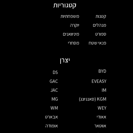
קטגוריות
קטנות
משפחתיות
מנהלים
יוקרה
ספורט
מיניוואנים
פנאי שטח
מסחרי
יצרן
BYD
DS
GAC
EVEASY
JAC
IM
KGM (סאנגיונג)
MG
WM
WEY
אאודי
אבארט
אווטאר
אומודה