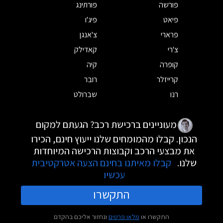
פורשה
פורתינג
פיאט
פיג'ו
פרארי
צ'אנגן
צ'רי
קאדילק
קופרה
קיה
קרייזלר
רובר
רנו
שברולט
מעוניינים ברכישת רכב? הגעתם למקום
הנכון. קבלו מהמומחים שלנו ייעוץ חינם, הכירו
את מבצעי הרכב וקבוצות הרכישה המיוחדות
שלנו.
קבלו מאיתנו בחינם הצעה אטרקטיבית
עכשיו
התקשרו
התקשרו או
מלאו פרטים
ונחזור אליכם בהקדם