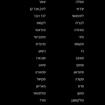
טסלה
יגואר
יונדאי
לינק אנד קו
ליפמוטור
לנד רובר
לנצ'יה
לקסוס
מאזדה
מזראטי
מיני
מיצובישי
מקסוס
מרצדס
ניו
ניסאן
סאאב
סובארו
סוזוקי
סיאט
סיטרואן
סמארט
סקודה
סקייוול
סרס
פאריזון
פוטון
פולסטאר
פולקסווגן
פורד