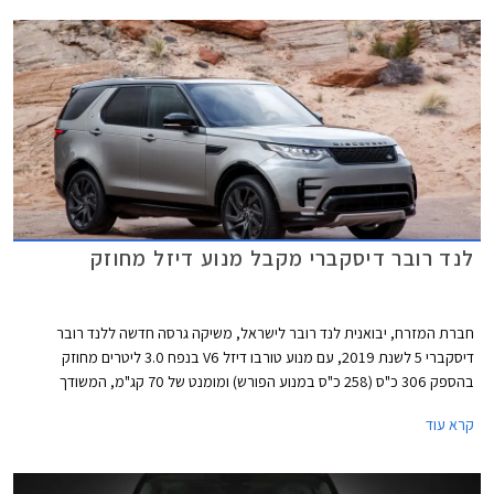
לנד רובר דיסקברי מקבל מנוע דיזל מחוזק
חברת המזרח, יבואנית לנד רובר לישראל, משיקה גרסה חדשה ללנד רובר
דיסקברי 5 לשנת 2019, עם מנוע טורבו דיזל V6 בנפח 3.0 ליטרים מחוזק
בהספק 306 כ"ס (258 כ"ס במנוע הפורש) ומומנט של 70 קג"מ, המשודך
לתיבת 8 הילוכים אוטומטית פלנטרית מבית ZF ולמערכת הנעה כפולה. התאוצה
קרא עוד
מאפס למאה קמ"ש אורכת 7.5 שניות וצריכת הדלק עומדת על 10.5 ק"מ לליטר
על פי נתוני היצרן.