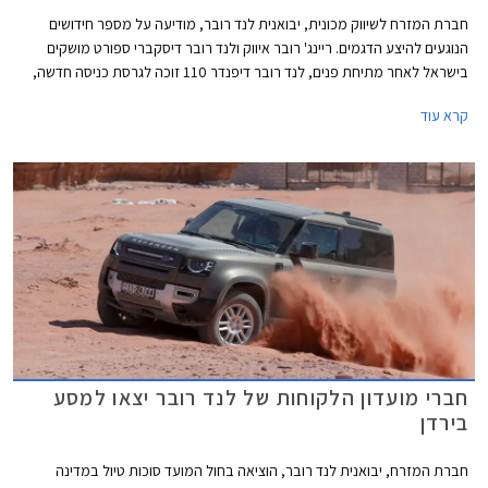
חברת המזרח לשיווק מכונית, יבואנית לנד רובר, מודיעה על מספר חידושים
הנוגעים להיצע הדגמים. ריינג' רובר איווק ולנד רובר דיסקברי ספורט מושקים
בישראל לאחר מתיחת פנים, לנד רובר דיפנדר 110 זוכה לגרסת כניסה חדשה,
ודיסקברי 5 חזר למלאי. בנוסף תערוך החברה מבצע מכירות בין התאריכים 16-
קרא עוד
21 ביוני ותציע הנחות ממחיר המחירון לצד הטבות מימון וטרייד-אין.
חברי מועדון הלקוחות של לנד רובר יצאו למסע
בירדן
חברת המזרח, יבואנית לנד רובר, הוציאה בחול המועד סוכות טיול במדינה