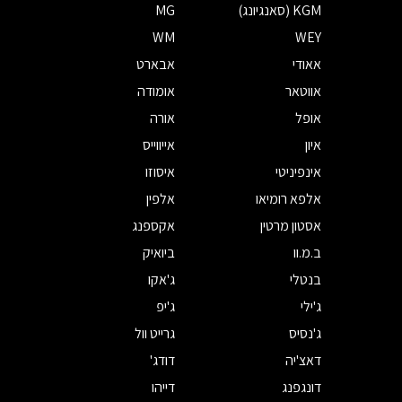
KGM (סאנגיונג)
MG
WM
WEY
אאודי
אבארט
אווטאר
אומודה
אופל
אורה
איון
אייווייס
אינפיניטי
איסוזו
אלפא רומיאו
אלפין
אסטון מרטין
אקספנג
ב.מ.וו
ביואיק
בנטלי
ג'אקו
ג'ילי
ג'יפ
ג'נסיס
גרייט וול
דאצ'יה
דודג'
דונגפנג
דייהו