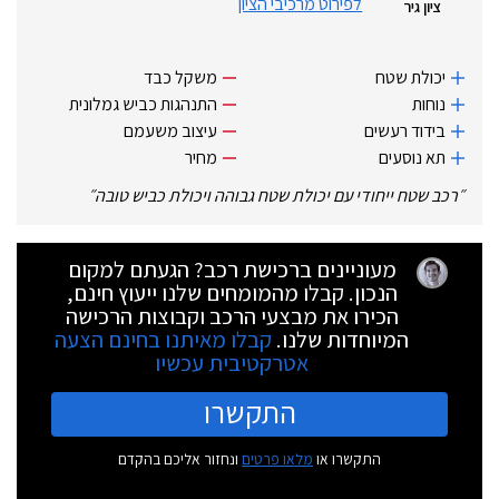
לפירוט מרכיבי הציון
ציון גיר
יכולת שטח
משקל כבד
נוחות
התנהגות כביש גמלונית
בידוד רעשים
עיצוב משעמם
תא נוסעים
מחיר
״
רכב שטח ייחודי עם יכולת שטח גבוהה ויכולת כביש טובה
״
מעוניינים ברכישת רכב? הגעתם למקום
הנכון. קבלו מהמומחים שלנו ייעוץ חינם,
הכירו את מבצעי הרכב וקבוצות הרכישה
המיוחדות שלנו.
קבלו מאיתנו בחינם הצעה
אטרקטיבית עכשיו
התקשרו
התקשרו או
מלאו פרטים
ונחזור אליכם בהקדם