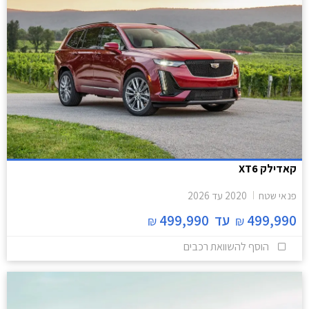
קאדילק XT6
פנאי שטח
2020
עד
2026
499,990
עד
499,990
₪
₪
הוסף להשוואת רכבים