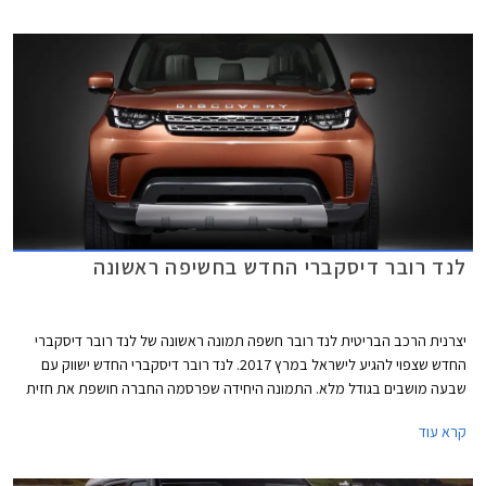
על פי נתוני היצרן.
לנד רובר דיסקברי החדש בחשיפה ראשונה
יצרנית הרכב הבריטית לנד רובר חשפה תמונה ראשונה של לנד רובר דיסקברי
החדש שצפוי להגיע לישראל במרץ 2017. לנד רובר דיסקברי החדש ישווק עם
שבעה מושבים בגודל מלא. התמונה היחידה שפרסמה החברה חושפת את חזית
הרכב ומגלה עיצוב ספורטיבי עם יחידות תאורה צרות ומעוצבות בשילוב תאורת
קרא עוד
יום LED. הגריל התכנס לטובת כונסי אוויר מוגדלים ופגוש מאסיבי מבעבר,
היוצרים מראה שרירי ומודרני לעומת העיצוב המרובע של לנד רובר
דיסקברי הנוכחי. הקו העיצובי החדש תואם את שפת העיצוב שהוצגה עם לנד