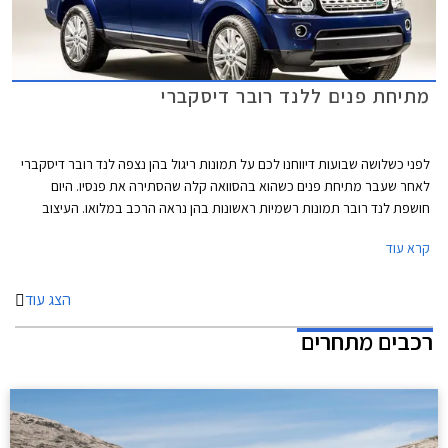
מתיחת פנים ללנד רובר דיסקברי
לפני כשלושה שבועות דיווחנו לכם על תמונות ריגול בהן נצפה לנד רובר דיסקברי
לאחר שעבר מתיחת פנים כשהוא בהסוואה קלה שהסתירה את פנסיו. היום
חושפת לנד רובר תמונות רשמיות ראשונות בהן נראה הרכב במלואו. העיצוב
כאמור נשאר ללא שינויים משמעותיים והוא ממשיך את קו העיצוב הקלאסי
קרא עוד
שהתרגלנו לראות בדגמים הקודמים של הדיסקברי.
הצג עוד
רכבים מתחרים