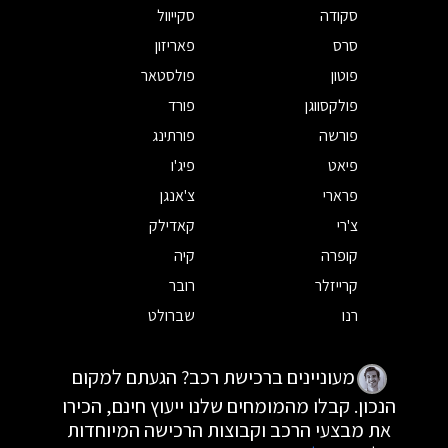
סקודה
סקייוול
סרס
פאריזון
פוטון
פולסטאר
פולקסווגן
פורד
פורשה
פורתינג
פיאט
פיג'ו
פרארי
צ'אנגן
צ'רי
קאדילק
קופרה
קיה
קרייזלר
רובר
רנו
שברולט
מעוניינים ברכישת רכב? הגעתם למקום
הנכון. קבלו מהמומחים שלנו ייעוץ חינם, הכירו
את מבצעי הרכב וקבוצות הרכישה המיוחדות