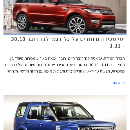
ימי מכירה מיוחדים על כל דגמי לנד רובר 30.10
- 1.11
חברת המזרח, יבואנית לנד רובר וריינג' רובר, יוצאת באירוע מכירות מיוחד בין
התאריכים 1.11 - 30.10. במסגרת ימי המכירה יינתנו הנחות מיוחדות על הרכבים
מהמלאי, הצעות טרייד-אין אטרקטיביות וחבילות מימון עם החזר חודשי של החל
מ- 3,999 ₪. כמו כן, ניתן יהיה לבצע נסיעות מבחן בכביש ובשטח. האירוע
קרא עוד
יתקיים במרכז הטניס ברמת השרון בין השעות 10:00-20:00 וביום שישי בין
השעות 9:00-14:00.