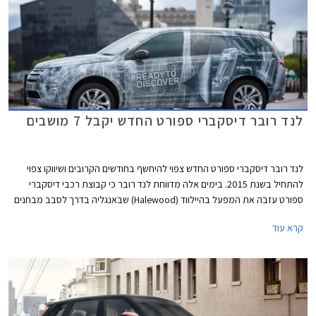
לנד רובר דיסקברי ספורט החדש יקבל 7 מושבים
לנד רובר דיסקברי ספורט החדש צפוי להיחשף בחודשים הקרובים ושיווקו צפוי
להתחיל בשנת 2015. בימים אלה מדווחת לנד רובר כי קבוצת רכבי דיסקברי
ספורט עזבה את המפעל בהיילווד (Halewood) שבאנגליה בדרך לסבב מבחנים
אחרון. הרכבים, שאת תמונותיהם חשפה היצרנית באופן רשמי, נעטפו בהסוואה
קרא עוד
שעוצבה על מנת לחשוף פרט נוסף אודות הרכב החדש - שורת מושבים שלישית
שתותקן בלנד רובר דיסקברי ספורט החדש כסטנדרט.