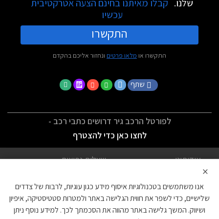
שלנו.
קבלו מאיתנו בחינם הצעה אטרקטיבית
עכשיו
התקשרו
התקשרו או
מלאו פרטים
ונחזור אליכם בהקדם
שתף
לפורטל הרכב גיר דרושים כתבי רכב -
לחצו כאן כדי להצטרף
אודותינו
שאלות נפוצות
×
לתנאי השימוש
מדיניות פרטיות
אנו משתמשים בטכנולוגיות איסוף מידע כגון עוגיות, לרבות של צדדים
הצהרת נגישות
צור קשר
שלישיים, כדי לשפר את חווית הגלישה באתר ולמטרות סטטיסטיקה, איפיון
ושיווק. המשך גלישה באתר מהווה את הסכמתך לכך. למידע נוסף ניתן
עוגיות