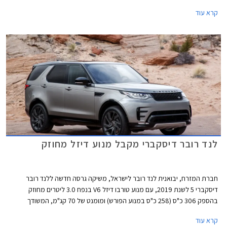
קרא עוד
לנד רובר דיסקברי מקבל מנוע דיזל מחוזק
חברת המזרח, יבואנית לנד רובר לישראל, משיקה גרסה חדשה ללנד רובר
דיסקברי 5 לשנת 2019, עם מנוע טורבו דיזל V6 בנפח 3.0 ליטרים מחוזק
בהספק 306 כ"ס (258 כ"ס במנוע הפורש) ומומנט של 70 קג"מ, המשודך
לתיבת 8 הילוכים אוטומטית פלנטרית מבית ZF ולמערכת הנעה כפולה. התאוצה
קרא עוד
מאפס למאה קמ"ש אורכת 7.5 שניות וצריכת הדלק עומדת על 10.5 ק"מ לליטר