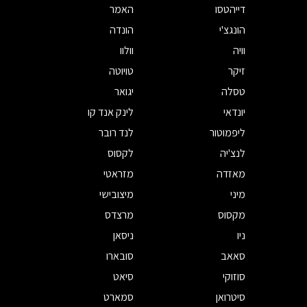
דייהטסו
האמר
הונגצ'י
הונדה
וויה
וולוו
זיקר
טויוטה
טסלה
יגואר
יונדאי
לינק אנד קו
ליפמוטור
לנד רובר
לנצ'יה
לקסוס
מאזדה
מזראטי
מיני
מיצובישי
מקסוס
מרצדס
ניו
ניסאן
סאאב
סובארו
סוזוקי
סיאט
סיטרואן
סמארט