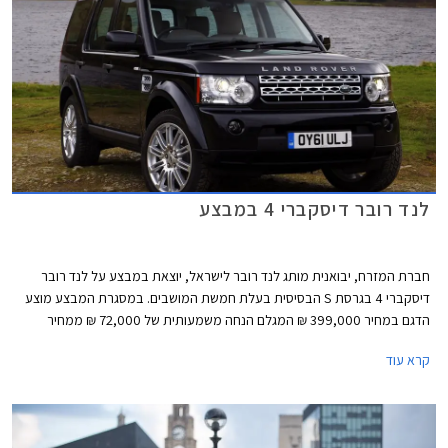
רובר דיסקברי ספורט החדש.
לנד רובר דיסקברי 4 במבצע
חברת המזרח, יבואנית מותג לנד רובר לישראל, יוצאת במבצע על לנד רובר
דיסקברי 4 בגרסת S הבסיסית בעלת חמשת המושבים. במסגרת המבצע מוצע
הדגם במחיר 399,000 ₪ המגלם הנחה משמעותית של 72,000 ₪ ממחיר
המחירון העומד על 471,000 ₪. נציין כי בחודש נובמבר האחרון התייקרו מחיריהן
קרא עוד
של כל גרסאות דיסקברי 4 בכ- 25,000 ₪ בממוצע, ומחירה של גרסת S
שבמבצע עמד על 448,000 ₪ לפני ההתייקרות.