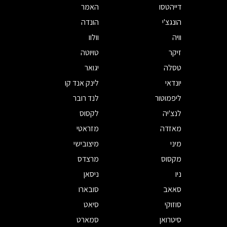
דייהטסו
האמר
הונגצ'י
הונדה
וויה
וולוו
זיקר
טויוטה
טסלה
יגואר
יונדאי
לינק אנד קו
ליפמוטור
לנד רובר
לנצ'יה
לקסוס
מאזדה
מזראטי
מיני
מיצובישי
מקסוס
מרצדס
ניו
ניסאן
סאאב
סובארו
סוזוקי
סיאט
סיטרואן
סמארט