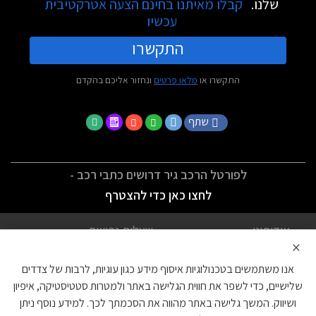
שלנו.
קבלו מאיתנו בחינם הצעה אטרקטיבית
עכשיו
התקשרו
התקשרו או
מלאו פרטים
ונחזור אליכם בהקדם
שתף
לפורטל הרכב גיר דרושים כתבי רכב -
לחצו כאן כדי להצטרף
אודותינו
שאלות נפוצות
×
לתנאי השימוש
מדיניות פרטיות
אנו משתמשים בטכנולוגיות איסוף מידע כגון עוגיות, לרבות של צדדים
הצהרת נגישות
צור קשר
שלישיים, כדי לשפר את חווית הגלישה באתר ולמטרות סטטיסטיקה, איפיון
ושיווק. המשך גלישה באתר מהווה את הסכמתך לכך. למידע נוסף ניתן
עוגיות