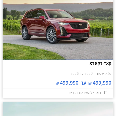
קאדילק XT6
פנאי שטח
2020
עד
2026
499,990
עד
499,990
₪
₪
הוסף להשוואת רכבים