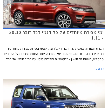
ימי מכירה מיוחדים על כל דגמי לנד רובר 30.10
- 1.11
חברת המזרח, יבואנית לנד רובר וריינג' רובר, יוצאת באירוע מכירות מיוחד בין
התאריכים 1.11 - 30.10. במסגרת ימי המכירה יינתנו הנחות מיוחדות על הרכבים
מהמלאי, הצעות טרייד-אין אטרקטיביות וחבילות מימון עם החזר חודשי של החל
מ- 3,999 ₪. כמו כן, ניתן יהיה לבצע נסיעות מבחן בכביש ובשטח. האירוע
קרא עוד
יתקיים במרכז הטניס ברמת השרון בין השעות 10:00-20:00 וביום שישי בין
השעות 9:00-14:00.