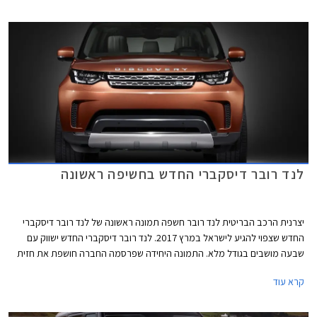
על פי נתוני היצרן.
לנד רובר דיסקברי החדש בחשיפה ראשונה
יצרנית הרכב הבריטית לנד רובר חשפה תמונה ראשונה של לנד רובר דיסקברי
החדש שצפוי להגיע לישראל במרץ 2017. לנד רובר דיסקברי החדש ישווק עם
שבעה מושבים בגודל מלא. התמונה היחידה שפרסמה החברה חושפת את חזית
הרכב ומגלה עיצוב ספורטיבי עם יחידות תאורה צרות ומעוצבות בשילוב תאורת
קרא עוד
יום LED. הגריל התכנס לטובת כונסי אוויר מוגדלים ופגוש מאסיבי מבעבר,
היוצרים מראה שרירי ומודרני לעומת העיצוב המרובע של לנד רובר
דיסקברי הנוכחי. הקו העיצובי החדש תואם את שפת העיצוב שהוצגה עם לנד