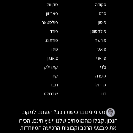
סקודה
סקייוול
סרס
פאריזון
פוטון
פולסטאר
פולקסווגן
פורד
פורשה
פורתינג
פיאט
פיג'ו
פרארי
צ'אנגן
צ'רי
קאדילק
קופרה
קיה
קרייזלר
רובר
רנו
שברולט
מעוניינים ברכישת רכב? הגעתם למקום
הנכון. קבלו מהמומחים שלנו ייעוץ חינם, הכירו
את מבצעי הרכב וקבוצות הרכישה המיוחדות