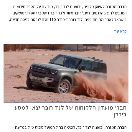
חברת המזרח לשיווק מכונית, יבואנית לנד רובר, מודיעה על מספר חידושים
הנוגעים להיצע הדגמים. ריינג' רובר איווק ולנד רובר דיסקברי ספורט מושקים
בישראל לאחר מתיחת פנים, לנד רובר דיפנדר 110 זוכה לגרסת כניסה חדשה,
ודיסקברי 5 חזר למלאי. בנוסף תערוך החברה מבצע מכירות בין התאריכים 16-
קרא עוד
21 ביוני ותציע הנחות ממחיר המחירון לצד הטבות מימון וטרייד-אין.
חברי מועדון הלקוחות של לנד רובר יצאו למסע
בירדן
חברת המזרח, יבואנית לנד רובר, הוציאה בחול המועד סוכות טיול במדינה