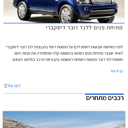
מתיחת פנים ללנד רובר דיסקברי
לפני כשלושה שבועות דיווחנו לכם על תמונות ריגול בהן נצפה לנד רובר דיסקברי
לאחר שעבר מתיחת פנים כשהוא בהסוואה קלה שהסתירה את פנסיו. היום
חושפת לנד רובר תמונות רשמיות ראשונות בהן נראה הרכב במלואו. העיצוב
כאמור נשאר ללא שינויים משמעותיים והוא ממשיך את קו העיצוב הקלאסי
קרא עוד
שהתרגלנו לראות בדגמים הקודמים של הדיסקברי.
הצג עוד
רכבים מתחרים