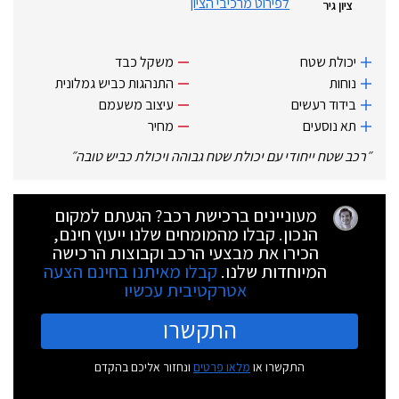
לפירוט מרכיבי הציון
ציון גיר
יכולת שטח
משקל כבד
נוחות
התנהגות כביש גמלונית
בידוד רעשים
עיצוב משעמם
תא נוסעים
מחיר
״
רכב שטח ייחודי עם יכולת שטח גבוהה ויכולת כביש טובה
״
מעוניינים ברכישת רכב? הגעתם למקום
הנכון. קבלו מהמומחים שלנו ייעוץ חינם,
הכירו את מבצעי הרכב וקבוצות הרכישה
המיוחדות שלנו.
קבלו מאיתנו בחינם הצעה
אטרקטיבית עכשיו
התקשרו
התקשרו או
מלאו פרטים
ונחזור אליכם בהקדם