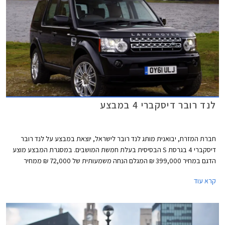
רובר דיסקברי ספורט החדש.
לנד רובר דיסקברי 4 במבצע
חברת המזרח, יבואנית מותג לנד רובר לישראל, יוצאת במבצע על לנד רובר
דיסקברי 4 בגרסת S הבסיסית בעלת חמשת המושבים. במסגרת המבצע מוצע
הדגם במחיר 399,000 ₪ המגלם הנחה משמעותית של 72,000 ₪ ממחיר
המחירון העומד על 471,000 ₪. נציין כי בחודש נובמבר האחרון התייקרו מחיריהן
קרא עוד
של כל גרסאות דיסקברי 4 בכ- 25,000 ₪ בממוצע, ומחירה של גרסת S
שבמבצע עמד על 448,000 ₪ לפני ההתייקרות.