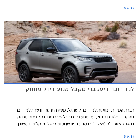
קרא עוד
לנד רובר דיסקברי מקבל מנוע דיזל מחוזק
חברת המזרח, יבואנית לנד רובר לישראל, משיקה גרסה חדשה ללנד רובר
דיסקברי 5 לשנת 2019, עם מנוע טורבו דיזל V6 בנפח 3.0 ליטרים מחוזק
בהספק 306 כ"ס (258 כ"ס במנוע הפורש) ומומנט של 70 קג"מ, המשודך
לתיבת 8 הילוכים אוטומטית פלנטרית מבית ZF ולמערכת הנעה כפולה. התאוצה
קרא עוד
מאפס למאה קמ"ש אורכת 7.5 שניות וצריכת הדלק עומדת על 10.5 ק"מ לליטר