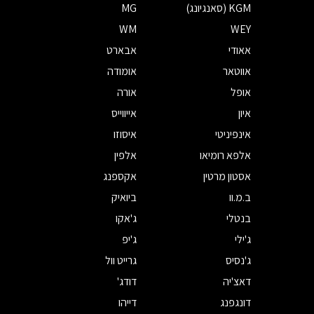
KGM (סאנגיונג)
MG
WM
WEY
אאודי
אבארט
אווטאר
אומודה
אופל
אורה
איון
אייווייס
אינפיניטי
איסוזו
אלפא רומיאו
אלפין
אסטון מרטין
אקספנג
ב.מ.וו
ביואיק
בנטלי
ג'אקו
ג'ילי
ג'יפ
ג'נסיס
גרייט וול
דאצ'יה
דודג'
דונגפנג
דייהו