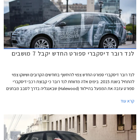
לנד רובר דיסקברי ספורט החדש יקבל 7 מושבים
לנד רובר דיסקברי ספורט החדש צפוי להיחשף בחודשים הקרובים ושיווקו צפוי
להתחיל בשנת 2015. בימים אלה מדווחת לנד רובר כי קבוצת רכבי דיסקברי
ספורט עזבה את המפעל בהיילווד (Halewood) שבאנגליה בדרך לסבב מבחנים
אחרון. הרכבים, שאת תמונותיהם חשפה היצרנית באופן רשמי, נעטפו בהסוואה
קרא עוד
שעוצבה על מנת לחשוף פרט נוסף אודות הרכב החדש - שורת מושבים שלישית
שתותקן בלנד רובר דיסקברי ספורט החדש כסטנדרט.