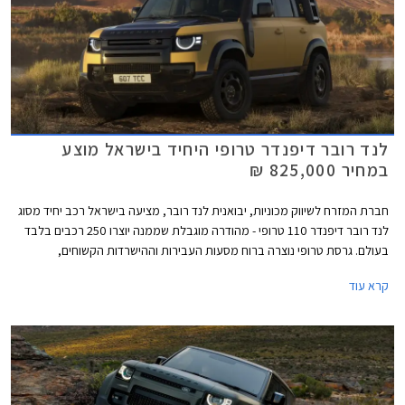
לנד רובר דיפנדר טרופי היחיד בישראל מוצע
במחיר 825,000 ₪
חברת המזרח לשיווק מכוניות, יבואנית לנד רובר, מציעה בישראל רכב יחיד מסוג
לנד רובר דיפנדר 110 טרופי - מהודרה מוגבלת שממנה יוצרו 250 רכבים בלבד
בעולם. גרסת טרופי נוצרה ברוח מסעות העבירות וההישרדות הקשוחים,
ומתאפיינת במרכב בצבע צהוב (Deep Sandglow) עם גג ומכסה מנוע שחורים,
קרא עוד
קשתות גלגלים ומיגון תחתון בצבע שחור מבריק, חישוקי 20 אינץ' שחורים בעיצוב
ייחודי, וכיתובי TROPHY בולטים. בנוסף מגיע הרכב עם חבילת שטח חיצונית
מלאה הכוללת גגון מסיבי, סולם אחורי, שנורקל לעבירות משופרת במים, וארגז
צד ייעודי לאחסון ציוד. מחירו של לנד רובר דיפנדר טרופי עומד על 825,000 ₪.