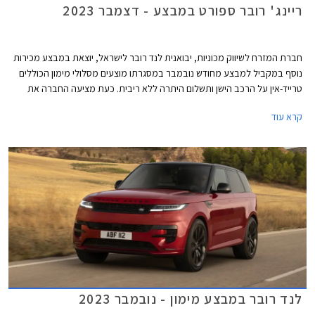
ריינג' רובר ספורט במבצע - דצמבר 2023
חברת המזרח לשיווק מכוניות, יבואנית לנד רובר לישראל, יוצאת במבצע מכירות
נוסף במקביל למבצע מחודש נובמבר במסגרתו מוצעים מסלולי מימון הכוללים
טרייד-אין על הרכב הישן ותשלום היתרה ללא ריבית. כעת מציעה החברה את
דגמי ריינג' רובר ספורט עם רישוי לשנת 2024 במחירי 2023 על מנת לאפשר
קרא עוד
לרוכשים לחסוך את עליית המס שתיכנס לתוקף בינואר הקרוב. המבצע תקף בין
התאריכים 20-22 לדצמבר.
לנד רובר במבצע מימון - נובמבר 2023