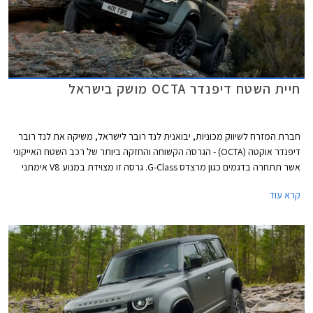
חיית השטח דיפנדר OCTA מושק בישראל
חברת המזרח לשיווק מכוניות, יבואנית לנד רובר לישראל, משיקה את לנד רובר
דיפנדר אוקטה (OCTA) - הגרסה הקשוחה והחזקה ביותר של רכב השטח האייקוני
אשר תתחרה בדגמים כגון מרצדס G-Class. גרסה זו מצוידת במנוע V8 אימתני
ובשלל שיפורי שטח. תוכלו לזהות אותה לפי חבילת העיצוב הקרבית וסמל
קרא עוד
היהלום בקורות האחוריות אשר נבחר לייצג את הדגם בשל היותו המינרל הקשה
והנחשק ביותר בטבע. גרסה זו מגיעה אלינו במהדורה מוגבלת מאד ובמחיר גבוה
העומד על החל מ- 1,511,000 ₪, כך שרק בודדים בישראל יזכו לרכוש את גרסת
אוקטה המעניינת.