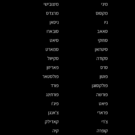
מיני
מיצובישי
מקסוס
מרצדס
ניו
ניסאן
סאאב
סובארו
סוזוקי
סיאט
סיטרואן
סמארט
סקודה
סקייוול
סרס
פאריזון
פוטון
פולסטאר
פולקסווגן
פורד
פורשה
פורתינג
פיאט
פיג'ו
פרארי
צ'אנגן
צ'רי
קאדילק
קופרה
קיה