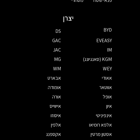
פנאי שטח
מסחרי
יצרן
BYD
DS
GAC
EVEASY
JAC
IM
KGM (סאנגיונג)
MG
WM
WEY
אאודי
אבארט
אווטאר
אומודה
אופל
אורה
איון
אייווייס
אינפיניטי
איסוזו
אלפא רומיאו
אלפין
אסטון מרטין
אקספנג