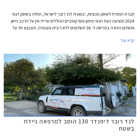
חברת המזרח לשיווק מכוניות, יבואנית לנד רובר לישראל, החלה בשיווק דגמי
2024 ומציעה כעת תנאי מימון אטרקטיביים הכוללים טרייד-אין על הרכב הישן
ותשלום היתרה בפריסה ל- 36 תשלומים ללא ריבית והצמדה. המבצע חל על
דגמי ריינג' רובר איווק, ריינג' רובר ספורט ולנד רובר דיסקברי.
קרא עוד
לנד רובר דיפנדר 130 הוסב למרפאה ניידת
בשטח