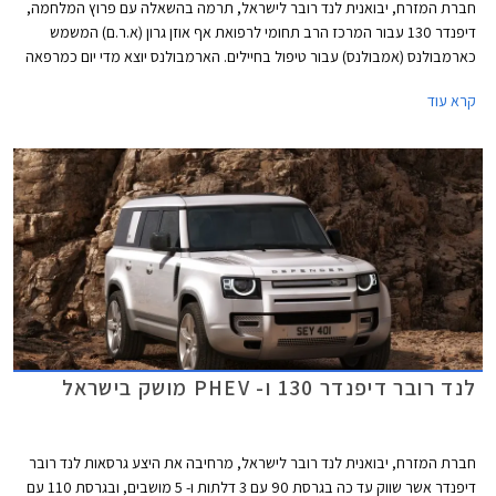
חברת המזרח, יבואנית לנד רובר לישראל, תרמה בהשאלה עם פרוץ המלחמה,
דיפנדר 130 עבור המרכז הרב תחומי לרפואת אף אוזן גרון (א.ר.ם) המשמש
כארמבולנס (אמבולנס) עבור טיפול בחיילים. הארמבולנס יוצא מדי יום כמרפאה
ניידת של עזרה ראשונה בא.א.ג עם שני רופאים מומחים ואיש צוות, ציוד מרפאה
קרא עוד
נייד וציוד רפואי - ופוגשים יחידות סדיר/מילואים ואזרחים להענקת טיפול בשטח.
לנד רובר דיפנדר 130 ו- PHEV מושק בישראל
חברת המזרח, יבואנית לנד רובר לישראל, מרחיבה את היצע גרסאות לנד רובר
דיפנדר אשר שווק עד כה בגרסת 90 עם 3 דלתות ו- 5 מושבים, ובגרסת 110 עם