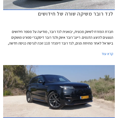
לנד רובר משיקה שורה של חידושים
חברת המזרח לשיווק מכונית, יבואנית לנד רובר, מודיעה על מספר חידושים
הנוגעים להיצע הדגמים. ריינג' רובר איווק ולנד רובר דיסקברי ספורט מושקים
בישראל לאחר מתיחת פנים, לנד רובר דיפנדר 110 זוכה לגרסת כניסה חדשה,
ודיסקברי 5 חזר למלאי. בנוסף תערוך החברה מבצע מכירות בין התאריכים 16-
קרא עוד
21 ביוני ותציע הנחות ממחיר המחירון לצד הטבות מימון וטרייד-אין.