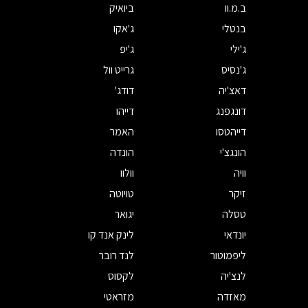
ב.מ.וו
ביואיק
בנטלי
ג'אקו
ג'ילי
ג'יפ
ג'נסיס
גרייט וול
דאצ'יה
דודג'
דונגפנג
דייהו
דייהטסו
האמר
הונגצ'י
הונדה
וויה
וולוו
זיקר
טויוטה
טסלה
יגואר
יונדאי
לינק אנד קו
ליפמוטור
לנד רובר
לנצ'יה
לקסוס
מאזדה
מזראטי