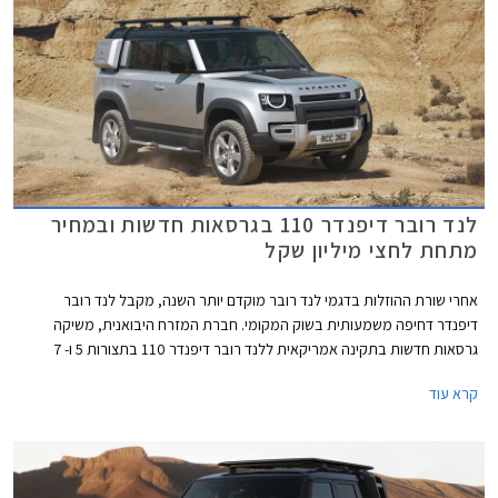
לנד רובר דיפנדר 110 בגרסאות חדשות ובמחיר
מתחת לחצי מיליון שקל
אחרי שורת ההוזלות בדגמי לנד רובר מוקדם יותר השנה, מקבל לנד רובר
דיפנדר דחיפה משמעותית בשוק המקומי. חברת המזרח היבואנית, משיקה
גרסאות חדשות בתקינה אמריקאית ללנד רובר דיפנדר 110 בתצורות 5 ו- 7
מושבים, המצוידות במנועי בנזין לעומת מנועי הדיזל שאפיינו את גרסאות הכניסה
קרא עוד
עד כה. המהלך מאפשר להציב תג מחיר כניסה תחרותי של 495,000 ₪ המגלם
חסכון של 40,000 ₪ לעומת גרסת הכניסה עד כה וירידה מתחת לרף חצי מיליון
השקלים.