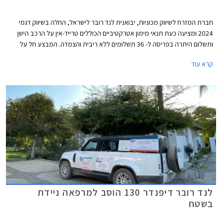
חברת המזרח לשיווק מכוניות, יבואנית לנד רובר לישראל, החלה בשיווק דגמי
2024 ומציעה כעת תנאי מימון אטרקטיביים הכוללים טרייד-אין על הרכב הישן
ותשלום היתרה בפריסה ל- 36 תשלומים ללא ריבית והצמדה. המבצע חל על
דגמי ריינג' רובר איווק, ריינג' רובר ספורט ולנד רובר דיסקברי.
קרא עוד
לנד רובר דיפנדר 130 הוסב למרפאה ניידת
בשטח