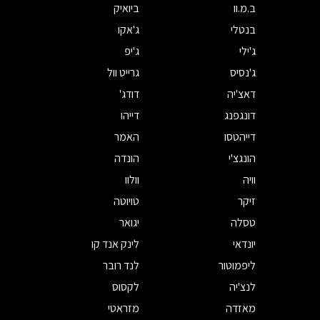
ב.מ.וו
ביואיק
בנטלי
ג'אקו
ג'ילי
ג'יפ
ג'נסיס
גרייט וול
דאצ'יה
דודג'
דונגפנג
דייהו
דייהטסו
האמר
הונגצ'י
הונדה
וויה
וולוו
זיקר
טויוטה
טסלה
יגואר
יונדאי
לינק אנד קו
ליפמוטור
לנד רובר
לנצ'יה
לקסוס
מאזדה
מזראטי