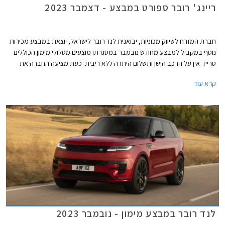
ריינג' רובר ספורט במבצע - דצמבר 2023
חברת המזרח לשיווק מכוניות, יבואנית לנד רובר לישראל, יוצאת במבצע מכירות
נוסף במקביל למבצע מחודש נובמבר במסגרתו מוצעים מסלולי מימון הכוללים
טרייד-אין על הרכב הישן ותשלום היתרה ללא ריבית. כעת מציעה החברה את
דגמי ריינג' רובר ספורט עם רישוי לשנת 2024 במחירי 2023 על מנת לאפשר
קרא עוד
לרוכשים לחסוך את עליית המס שתיכנס לתוקף בינואר הקרוב. המבצע תקף בין
התאריכים 20-22 לדצמבר.
לנד רובר במבצע מימון - נובמבר 2023