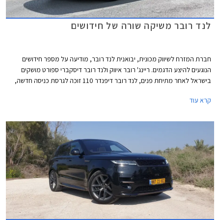
לנד רובר משיקה שורה של חידושים
חברת המזרח לשיווק מכונית, יבואנית לנד רובר, מודיעה על מספר חידושים
הנוגעים להיצע הדגמים. ריינג' רובר איווק ולנד רובר דיסקברי ספורט מושקים
בישראל לאחר מתיחת פנים, לנד רובר דיפנדר 110 זוכה לגרסת כניסה חדשה,
ודיסקברי 5 חזר למלאי. בנוסף תערוך החברה מבצע מכירות בין התאריכים 16-
קרא עוד
21 ביוני ותציע הנחות ממחיר המחירון לצד הטבות מימון וטרייד-אין.