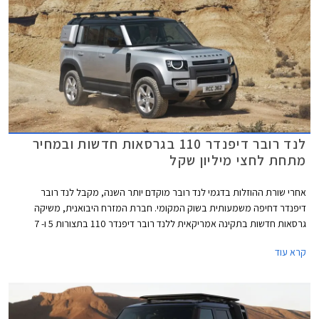
לנד רובר דיפנדר 110 בגרסאות חדשות ובמחיר
מתחת לחצי מיליון שקל
אחרי שורת ההוזלות בדגמי לנד רובר מוקדם יותר השנה, מקבל לנד רובר
דיפנדר דחיפה משמעותית בשוק המקומי. חברת המזרח היבואנית, משיקה
גרסאות חדשות בתקינה אמריקאית ללנד רובר דיפנדר 110 בתצורות 5 ו- 7
מושבים, המצוידות במנועי בנזין לעומת מנועי הדיזל שאפיינו את גרסאות הכניסה
קרא עוד
עד כה. המהלך מאפשר להציב תג מחיר כניסה תחרותי של 495,000 ₪ המגלם
חסכון של 40,000 ₪ לעומת גרסת הכניסה עד כה וירידה מתחת לרף חצי מיליון
השקלים.