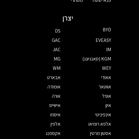
פנאי שטח
מסחרי
יצרן
BYD
DS
GAC
EVEASY
JAC
IM
KGM (סאנגיונג)
MG
WM
WEY
אאודי
אבארט
אווטאר
אומודה
אופל
אורה
איון
אייווייס
אינפיניטי
איסוזו
אלפא רומיאו
אלפין
אסטון מרטין
אקספנג