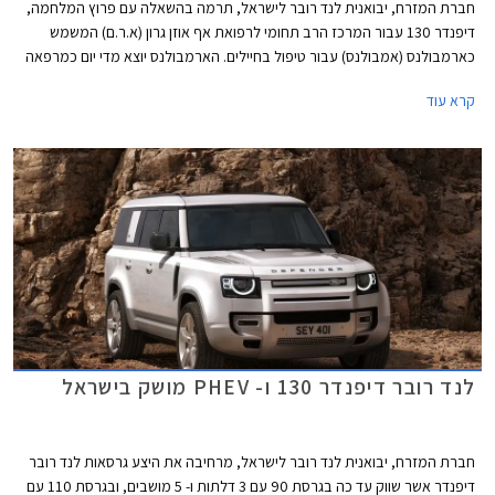
חברת המזרח, יבואנית לנד רובר לישראל, תרמה בהשאלה עם פרוץ המלחמה,
דיפנדר 130 עבור המרכז הרב תחומי לרפואת אף אוזן גרון (א.ר.ם) המשמש
כארמבולנס (אמבולנס) עבור טיפול בחיילים. הארמבולנס יוצא מדי יום כמרפאה
ניידת של עזרה ראשונה בא.א.ג עם שני רופאים מומחים ואיש צוות, ציוד מרפאה
קרא עוד
נייד וציוד רפואי - ופוגשים יחידות סדיר/מילואים ואזרחים להענקת טיפול בשטח.
לנד רובר דיפנדר 130 ו- PHEV מושק בישראל
חברת המזרח, יבואנית לנד רובר לישראל, מרחיבה את היצע גרסאות לנד רובר
דיפנדר אשר שווק עד כה בגרסת 90 עם 3 דלתות ו- 5 מושבים, ובגרסת 110 עם