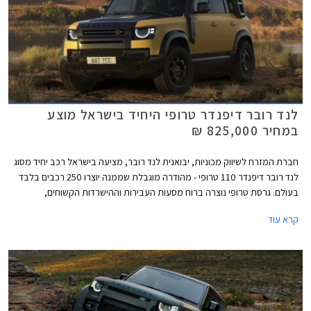
לנד רובר דיפנדר טרופי היחיד בישראל מוצע
במחיר 825,000 ₪
חברת המזרח לשיווק מכוניות, יבואנית לנד רובר, מציעה בישראל רכב יחיד מסוג
לנד רובר דיפנדר 110 טרופי - מהודרה מוגבלת שממנה יוצרו 250 רכבים בלבד
בעולם. גרסת טרופי נוצרה ברוח מסעות העבירות וההישרדות הקשוחים,
ומתאפיינת במרכב בצבע צהוב (Deep Sandglow) עם גג ומכסה מנוע שחורים,
קרא עוד
קשתות גלגלים ומיגון תחתון בצבע שחור מבריק, חישוקי 20 אינץ' שחורים בעיצוב
ייחודי, וכיתובי TROPHY בולטים. בנוסף מגיע הרכב עם חבילת שטח חיצונית
מלאה הכוללת גגון מסיבי, סולם אחורי, שנורקל לעבירות משופרת במים, וארגז
צד ייעודי לאחסון ציוד. מחירו של לנד רובר דיפנדר טרופי עומד על 825,000 ₪.