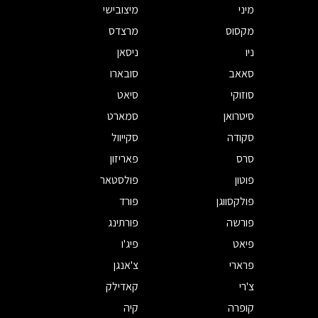
מיני
מיצובישי
מקסוס
מרצדס
ניו
ניסאן
סאאב
סובארו
סוזוקי
סיאט
סיטרואן
סמארט
סקודה
סקייוול
סרס
פאריזון
פוטון
פולסטאר
פולקסווגן
פורד
פורשה
פורתינג
פיאט
פיג'ו
פרארי
צ'אנגן
צ'רי
קאדילק
קופרה
קיה