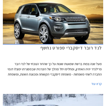
לנד רובר דיסקברי ספורט נחשף
מעל שנה צפות ברשת שמועות שונות על כך שהדור הנוכחי של לנד רובר
פרילנדר יהיה האחרון, ומחליפו יחל מהלך של היצרנית שבמסגרתו יפוצלו דגמי
החברה לשתי משפחות - משפחת דיסקברי הקשוחה ומכוונת השטח, ומשפחת
ריינג' רובר היוקרתית. כעת מציגה היצרנית הבריטית תמונות רשמיות ראשונות
קרא עוד
של לנד רובר דיסקברי ספורט.