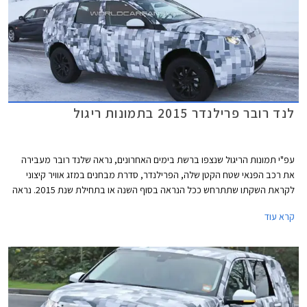
לנד רובר פרילנדר 2015 בתמונות ריגול
עפ"י תמונות הריגול שנצפו ברשת בימים האחרונים, נראה שלנד רובר מעבירה
את רכב הפנאי שטח הקטן שלה, הפרילנדר, סדרת מבחנים במזג אוויר קיצוני
לקראת השקתו שתתרחש ככל הנראה בסוף השנה או בתחילת שנת 2015. נראה
שהפרילנדר החדש עוצב ברוח שפת העיצוב העדכנית של היצרנית שנולדה עם
קרא עוד
האיווק.