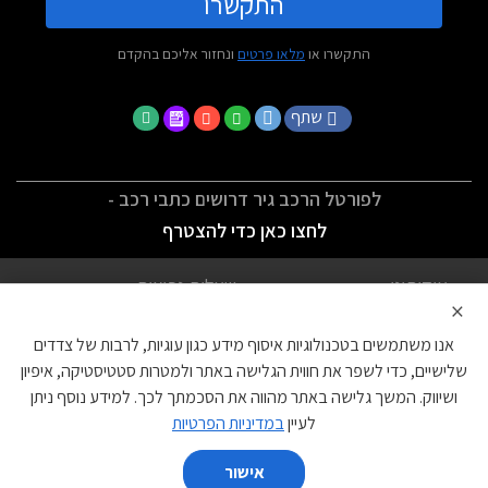
התקשרו
התקשרו או
מלאו פרטים
ונחזור אליכם בהקדם
שתף
לפורטל הרכב גיר דרושים כתבי רכב -
לחצו כאן כדי להצטרף
אודותינו
שאלות נפוצות
×
לתנאי השימוש
מדיניות פרטיות
אנו משתמשים בטכנולוגיות איסוף מידע כגון עוגיות, לרבות של צדדים
הצהרת נגישות
צור קשר
שלישיים, כדי לשפר את חווית הגלישה באתר ולמטרות סטטיסטיקה, איפיון
ושיווק. המשך גלישה באתר מהווה את הסכמתך לכך. למידע נוסף ניתן
עוגיות
לעיין
במדיניות הפרטיות
אישור