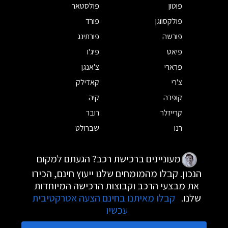
פוטון
פולסטאר
פולקסווגן
פורד
פורשה
פורתינג
פיאט
פיג'ו
פרארי
צ'אנגן
צ'רי
קאדילק
קופרה
קיה
קרייזלר
רובר
רנו
שברולט
מעוניינים ברכישת רכב? הגעתם למקום
הנכון. קבלו מהמומחים שלנו ייעוץ חינם, הכירו
את מבצעי הרכב וקבוצות הרכישה המיוחדות
שלנו.
קבלו מאיתנו בחינם הצעה אטרקטיבית
עכשיו