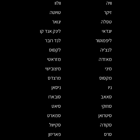
וויה
וולוו
זיקר
טויוטה
טסלה
יגואר
יונדאי
לינק אנד קו
ליפמוטור
לנד רובר
לנצ'יה
לקסוס
מאזדה
מזראטי
מיני
מיצובישי
מקסוס
מרצדס
ניו
ניסאן
סאאב
סובארו
סוזוקי
סיאט
סיטרואן
סמארט
סקודה
סקייוול
סרס
פאריזון