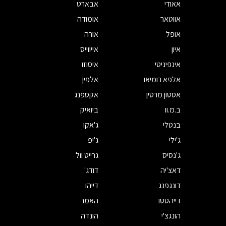
אאודי
אבארט
אווטאר
אומודה
אופל
אורה
איון
אייווייס
אינפיניטי
איסוזו
אלפא רומיאו
אלפין
אסטון מרטין
אקספנג
ב.מ.וו
ביואיק
בנטלי
ג'אקו
ג'ילי
ג'יפ
ג'נסיס
גרייט וול
דאצ'יה
דודג'
דונגפנג
דייהו
דייהטסו
האמר
הונגצ'י
הונדה