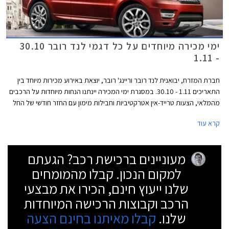
ימי מכירה מיוחדים על כל דגמי לנד רובר 30.10
- 1.11
חברת המזרח, יבואנית לנד רובר וריינג' רובר, יוצאת באירוע מכירות מיוחד בין
התאריכים 1.11 - 30.10. במסגרת ימי המכירה יינתנו הנחות מיוחדות על הרכבים
מהמלאי, הצעות טרייד-אין אטרקטיביות וחבילות מימון עם החזר חודשי של החל
מ- 3,999 ₪. כמו כן, ניתן יהיה לבצע נסיעות מבחן בכביש ובשטח. האירוע
קרא עוד
יתקיים במרכז הטניס ברמת השרון בין השעות 10:00-20:00 וביום שישי בין
השעות 9:00-14:00.
מעוניינים ברכישת רכב? הגעתם
למקום הנכון. קבלו מהמומחים
שלנו ייעוץ חינם, הכירו את מבצעי
הרכב וקבוצות הרכישה המיוחדות
שלנו.
קבלו מאיתנו בחינם הצעה