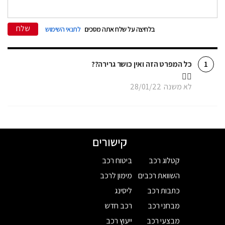
שלח
בלחיצה על שלח אתה מסכים
לתנאי השימוש
כל המפרט הזה ואין כושר גרירה??
1
🤦‍♂️
לא משנה
28/01/22
קישורים
קטלוג רכב
ביטוח רכב
השוואת רכבים
מימון לרכב
כתבות רכב
ליסינג
מבחני רכב
רכב חדש
מבצעי רכב
ייעוץ רכב