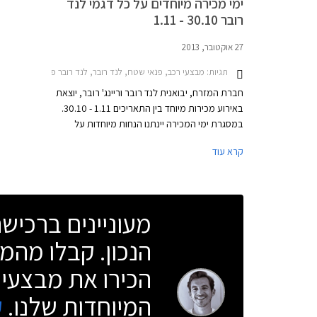
ימי מכירה מיוחדים על כל דגמי לנד
רובר 30.10 - 1.11
27 אוקטובר, 2013
תגיות:
מבצעי רכב, פנאי שטח, לנד רובר, לנד רובר פרילנדר 2 2012-2015, לנד רובר דיסקברי 4 2012-2016, לנד רובר ריינג' רובר 2013-2021, לנד רובר ריינג' רובר איווק 5 דלתות 2011-2015, לנד רובר ריינג' רובר איווק קופה 2012-2015לנד רובר ריינג' רובר ספורט 2013-2022
חברת המזרח, יבואנית לנד רובר וריינג' רובר, יוצאת
באירוע מכירות מיוחד בין התאריכים 1.11 - 30.10.
במסגרת ימי המכירה יינתנו הנחות מיוחדות על
הרכבים מהמלאי, הצעות טרייד-אין אטרקטיביות
קרא עוד
וחבילות מימון עם החזר חודשי של החל מ- 3,999 ₪.
כמו כן, ניתן יהיה לבצע נסיעות מבחן בכביש ובשטח.
האירוע יתקיים במרכז הטניס ברמת השרון בין
השעות 10:00-20:00 וביום שישי בין השעות 9:00-
מעוניינים ברכי
14:00.
הנכון. קבלו מהמו
הכירו את מבצעי 
המיוחדות שלנו.
ק