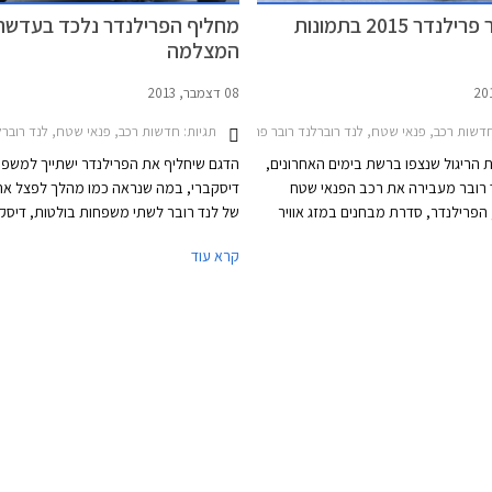
לנד רובר פרילנדר 2015 בתמונות
מחליף הפרילנדר נלכד בעדשת
המצלמה
08 דצמבר, 2013
דשות רכב, פנאי שטח, לנד רוברלנד רובר פרילנדר 2 2012-2015
תגיות:
חדשות רכב, פנאי שטח, לנד רוברלנד רובר 
ת הריגול שנצפו ברשת בימים האחרונים,
הדגם שיחליף את הפרילנדר ישתייך למשפ
 רובר מעבירה את רכב הפנאי שטח
דיסקברי, במה שנראה כמו מהלך לפצל את
הפרילנדר, סדרת מבחנים במזג אוויר
של לנד רובר לשתי משפחות בולטות, דיסק
ראת השקתו שתתרחש ככל הנראה בסוף
הקשוחה ומכוונת שטח וריינג' רובר היוקרתי
קרא עוד
השנה או בתחילת שנת 2015. נראה שהפרילנדר
שמכונה בשלב זה L550, יוצע בגרסאו
 ברוח שפת העיצוב העדכנית של
ושבעה מושבים.
לדה עם האיווק.