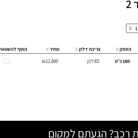
2
הספק
צריכת דלק
מחיר
הוסף להשוואה
160
כ״ס
8.5
ל/ק
12,600 ₪
שת רכב? הגעתם למקום