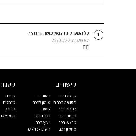
כל המפרט הזה ואין כושר גרירה??
1
לא משנה
28/01/22
🤦‍♂️
קישורים
קטגורי
קטלוג רכב
ביטוח רכב
קטנות
השוואת רכבים
מימון לרכב
מנהלים
כתבות רכב
ליסינג
ספורט
מבחני רכב
רכב חדש
פנאי שטח
מבצעי רכב
ייעוץ רכב
מחירון רכב
רישום לניוזלטר