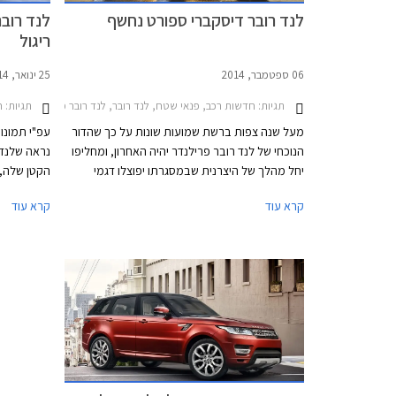
לנד רובר דיסקברי ספורט נחשף
ריגול
06 ספטמבר, 2014
25 ינואר, 2014
תגיות:
חדשות רכב, פנאי שטח, לנד רובר, לנד רובר פרילנדר 2 2012-2015, לנד רובר דיסקברי ספורט 2015-2019דיסקברי ספורט
תגיות:
ח
מעל שנה צפות ברשת שמועות שונות על כך שהדור
עפ"י תמונו
הנוכחי של לנד רובר פרילנדר יהיה האחרון, ומחליפו
נראה שלנד
יחל מהלך של היצרנית שבמסגרתו יפוצלו דגמי
הקטן שלה, 
החברה לשתי משפחות - משפחת דיסקברי הקשוחה
קיצוני לק
קרא עוד
קרא עוד
ומכוונת השטח, ומשפחת ריינג' רובר היוקרתית. כעת
מציגה היצרנית הבריטית תמונות רשמיות ראשונות
החדש עוצב
של לנד רובר דיסקברי ספורט.
היצרנית שנו