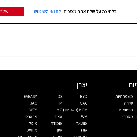
שלח
בלחיצה על שלח אתה מסכים
לתנאי השימוש
ות
יצרן
משפחתיות
BYD
DS
EVEASY
יוקרה
GAC
IM
JAC
מיניוואנים
KGM (סאנגיונג)
MG
WEY
מסחרי
WM
אאודי
אבארט
אווטאר
אומודה
אופל
אורה
איון
אייווייס
אינפיניטי
איסוזו
אלפא רומיאו