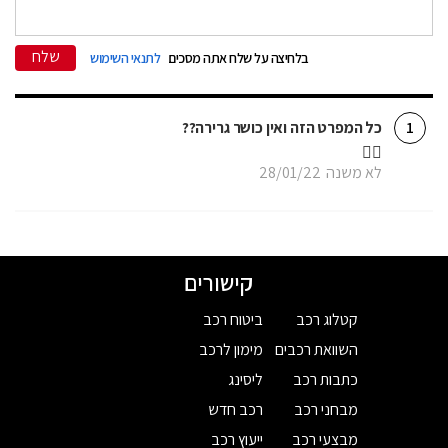
שלח
בלחיצה על שלח אתה מסכים
לתנאי השימוש
כל המפרט הזה ואין כושר גרירה??
1
🤦‍♂️
לא משנה
28/01/22
קישורים
קטלוג רכב
ביטוח רכב
השוואת רכבים
מימון לרכב
כתבות רכב
ליסינג
מבחני רכב
רכב חדש
מבצעי רכב
ייעוץ רכב