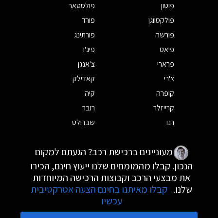
פוטון
פולסטאר
פולקסווגן
פורד
פורשה
פורתינג
פיאט
פיג'ו
פרארי
צ'אנגן
צ'רי
קאדילק
קופרה
קיה
קרייזלר
רובר
רנו
שברולט
מעוניינים ברכישת רכב? הגעתם למקום
הנכון. קבלו מהמומחים שלנו ייעוץ חינם, הכירו
את מבצעי הרכב וקבוצות הרכישה המיוחדות
שלנו.
קבלו מאיתנו בחינם הצעה אטרקטיבית
עכשיו