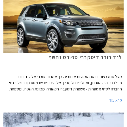
לנד רובר דיסקברי ספורט נחשף
מעל שנה צפות ברשת שמועות שונות על כך שהדור הנוכחי של לנד רובר
פרילנדר יהיה האחרון, ומחליפו יחל מהלך של היצרנית שבמסגרתו יפוצלו דגמי
החברה לשתי משפחות - משפחת דיסקברי הקשוחה ומכוונת השטח, ומשפחת
ריינג' רובר היוקרתית. כעת מציגה היצרנית הבריטית תמונות רשמיות ראשונות
קרא עוד
של לנד רובר דיסקברי ספורט.