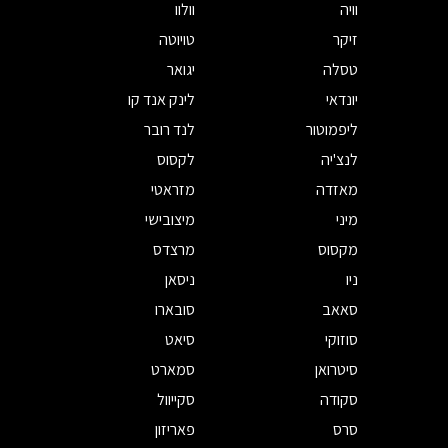
וויה
וולוו
זיקר
טויוטה
טסלה
יגואר
יונדאי
לינק אנד קו
ליפמוטור
לנד רובר
לנצ'יה
לקסוס
מאזדה
מזראטי
מיני
מיצובישי
מקסוס
מרצדס
ניו
ניסאן
סאאב
סובארו
סוזוקי
סיאט
סיטרואן
סמארט
סקודה
סקייוול
סרס
פאריזון