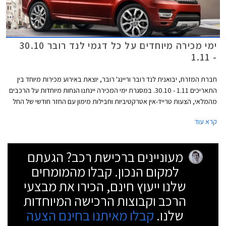
ימי מכירה מיוחדים על כל דגמי לנד רובר 30.10
- 1.11
חברת המזרח, יבואנית לנד רובר וריינג' רובר, יוצאת באירוע מכירות מיוחד בין
התאריכים 1.11 - 30.10. במסגרת ימי המכירה יינתנו הנחות מיוחדות על הרכבים
מהמלאי, הצעות טרייד-אין אטרקטיביות וחבילות מימון עם החזר חודשי של החל
מ- 3,999 ₪. כמו כן, ניתן יהיה לבצע נסיעות מבחן בכביש ובשטח. האירוע
קרא עוד
יתקיים במרכז הטניס ברמת השרון בין השעות 10:00-20:00 וביום שישי בין
השעות 9:00-14:00.
מעוניינים ברכישת רכב? הגעתם
למקום הנכון. קבלו מהמומחים
שלנו ייעוץ חינם, הכירו את מבצעי
הרכב וקבוצות הרכישה המיוחדות
שלנו.
קבלו מאיתנו בחינם הצעה