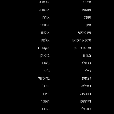
אאודי
אבארט
אווטאר
אומודה
אופל
אורה
איון
אייווייס
אינפיניטי
איסוזו
אלפא רומיאו
אלפין
אסטון מרטין
אקספנג
ב.מ.וו
ביואיק
בנטלי
ג'אקו
ג'ילי
ג'יפ
ג'נסיס
גרייט וול
דאצ'יה
דודג'
דונגפנג
דייהו
דייהטסו
האמר
הונגצ'י
הונדה