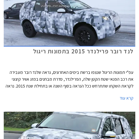
לנד רובר פרילנדר 2015 בתמונות ריגול
עפ"י תמונות הריגול שנצפו ברשת בימים האחרונים, נראה שלנד רובר מעבירה
את רכב הפנאי שטח הקטן שלה, הפרילנדר, סדרת מבחנים במזג אוויר קיצוני
לקראת השקתו שתתרחש ככל הנראה בסוף השנה או בתחילת שנת 2015. נראה
שהפרילנדר החדש עוצב ברוח שפת העיצוב העדכנית של היצרנית שנולדה עם
קרא עוד
האיווק.