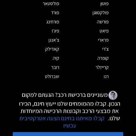
פוטון
פולסטאר
פולקסווגן
פורד
פורשה
פורתינג
פיאט
פיג'ו
פרארי
צ'אנגן
צ'רי
קאדילק
קופרה
קיה
קרייזלר
רובר
רנו
שברולט
מעוניינים ברכישת רכב? הגעתם למקום
הנכון. קבלו מהמומחים שלנו ייעוץ חינם, הכירו
את מבצעי הרכב וקבוצות הרכישה המיוחדות
שלנו.
קבלו מאיתנו בחינם הצעה אטרקטיבית
עכשיו