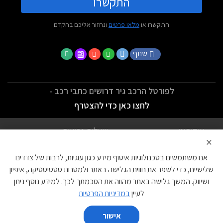
התקשרו
התקשרו או
מלאו פרטים
ונחזור אליכם בהקדם
שתף
לפורטל הרכב גיר דרושים כתבי רכב -
לחצו כאן כדי להצטרף
אודותינו
שאלות נפוצות
×
לתנאי השימוש
מדיניות פרטיות
אנו משתמשים בטכנולוגיות איסוף מידע כגון עוגיות, לרבות של צדדים
הצהרת נגישות
צור קשר
שלישיים, כדי לשפר את חווית הגלישה באתר ולמטרות סטטיסטיקה, איפיון
ושיווק. המשך גלישה באתר מהווה את הסכמתך לכך. למידע נוסף ניתן
עוגיות
לעיין
במדיניות הפרטיות
אישור