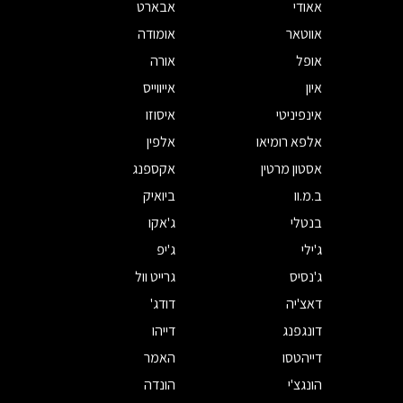
אאודי
אבארט
אווטאר
אומודה
אופל
אורה
איון
אייווייס
אינפיניטי
איסוזו
אלפא רומיאו
אלפין
אסטון מרטין
אקספנג
ב.מ.וו
ביואיק
בנטלי
ג'אקו
ג'ילי
ג'יפ
ג'נסיס
גרייט וול
דאצ'יה
דודג'
דונגפנג
דייהו
דייהטסו
האמר
הונגצ'י
הונדה