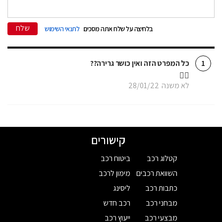
שלח
בלחיצה על שלח אתה מסכים
לתנאי השימוש
כל המפרט הזה ואין כושר גרירה??
1
🤦‍♂️
לא משנה
28/01/22
קישורים
קטלוג רכב
ביטוח רכב
השוואת רכבים
מימון לרכב
כתבות רכב
ליסינג
מבחני רכב
רכב חדש
מבצעי רכב
ייעוץ רכב