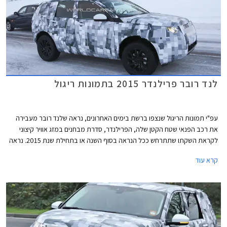
לנד רובר פרילנדר 2015 בתמונות ריגול
עפ"י תמונות הריגול שנצפו ברשת בימים האחרונים, נראה שלנד רובר מעבירה
את רכב הפנאי שטח הקטן שלה, הפרילנדר, סדרת מבחנים במזג אוויר קיצוני
לקראת השקתו שתתרחש ככל הנראה בסוף השנה או בתחילת שנת 2015. נראה
שהפרילנדר החדש עוצב ברוח שפת העיצוב העדכנית של היצרנית שנולדה עם
קרא עוד
האיווק.