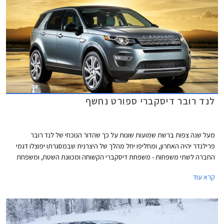
לנד רובר דיסקברי ספורט נחשף
מעל שנה צפות ברשת שמועות שונות על כך שהדור הנוכחי של לנד רובר
פרילנדר יהיה האחרון, ומחליפו יחל מהלך של היצרנית שבמסגרתו יפוצלו דגמי
החברה לשתי משפחות - משפחת דיסקברי הקשוחה ומכוונת השטח, ומשפחת
ריינג' רובר היוקרתית. כעת מציגה היצרנית הבריטית תמונות רשמיות ראשונות
קרא עוד
של לנד רובר דיסקברי ספורט.