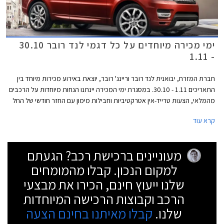
ימי מכירה מיוחדים על כל דגמי לנד רובר 30.10
- 1.11
חברת המזרח, יבואנית לנד רובר וריינג' רובר, יוצאת באירוע מכירות מיוחד בין
התאריכים 1.11 - 30.10. במסגרת ימי המכירה יינתנו הנחות מיוחדות על הרכבים
מהמלאי, הצעות טרייד-אין אטרקטיביות וחבילות מימון עם החזר חודשי של החל
מ- 3,999 ₪. כמו כן, ניתן יהיה לבצע נסיעות מבחן בכביש ובשטח. האירוע
קרא עוד
יתקיים במרכז הטניס ברמת השרון בין השעות 10:00-20:00 וביום שישי בין
השעות 9:00-14:00.
מעוניינים ברכישת רכב? הגעתם
למקום הנכון. קבלו מהמומחים
שלנו ייעוץ חינם, הכירו את מבצעי
הרכב וקבוצות הרכישה המיוחדות
שלנו.
קבלו מאיתנו בחינם הצעה