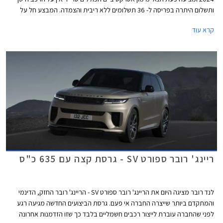
ותשלום היתרה בפריסה ל- 36 תשלומים ללא ריבית והצמדה. המבצע חל על
דגמי ריינג' רובר איווק, ריינג' רובר ספורט ולנד רובר דיסקברי.
קרא עוד
ריינג' רובר ספורט SV - גרסת קצה עם 635 כ"ס
לנד רובר מציגה היום את הריינג' רובר ספורט SV - הריינג' רובר החזק, הדינמי
והמתקדם ביותר שייצרה החברה אי פעם. גרסת הביצועים החדשה מגיעה רגע
לפני שהחברה עוברת לייצור רכבים חשמליים בלבד כך שזו הזדמנות אחרונה