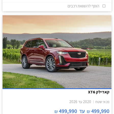
הוסף להשוואת רכבים
קאדילק XT6
פנאי שטח
2020
עד
2026
499,990
עד
499,990
₪
₪