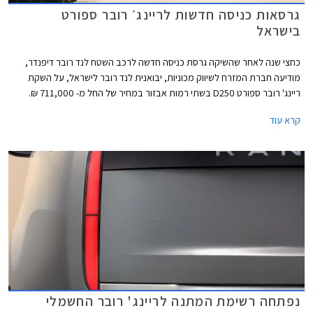
גרסאות כניסה חדשות לריינג׳ רובר ספורט
בישראל
כחצי שנה לאחר שהשיקה גרסת כניסה חדשה לרכב השטח לנד רובר דיפנדר,
מודיעה חברת המזרח לשיווק מכוניות, יבואנית לנד רובר לישראל, על השקת
ריינג' רובר ספורט D250 בשתי רמות אבזור במחיר של החל מ- 711,000 ₪.
ריינג' רובר ספורט D250 מצויד במנוע טורבו דיזל 6 צילינדרים טורי בנפח 3.0
קרא עוד
ליטרים עם הספק מרבי של 250 כ"ס ומומנט מרבי של 60 קג"מ, תיבת 8
הילוכים אוטומטית והנעה כפולה. תאוצה 0-100 קמ"ש אורכת 7.7 שניות.
נפתחה רשימת המתנה לריינג' רובר החשמלי