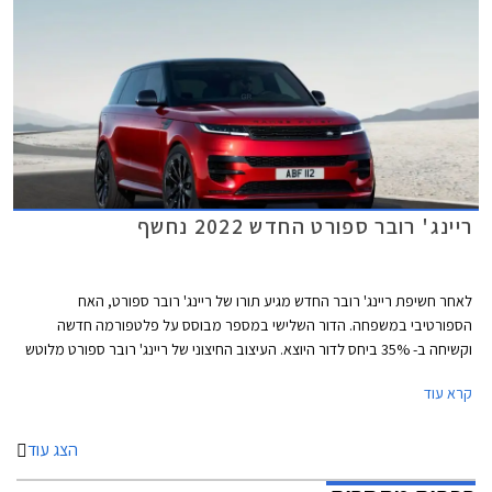
ריינג' רובר ספורט החדש 2022 נחשף
לאחר חשיפת ריינג' רובר החדש מגיע תורו של ריינג' רובר ספורט, האח
הספורטיבי במשפחה. הדור השלישי במספר מבוסס על פלטפורמה חדשה
וקשיחה ב- 35% ביחס לדור היוצא. העיצוב החיצוני של ריינג' רובר ספורט מלוטש
מתמיד ומזוהה בקלות עם המותג בזכות פרופורציות שריריות וצללית דינמית
קרא עוד
מרשימה ונקיה. מלפנים ומאחור הותקנו פנסים צרים ופגושים מעוגלים ומעודנים
יחסית. מהצד ניתן לראות סרח עודף קדמי קצר, עיטור מושחר על הכנפיים
הקדמיות, ידיות דלתות שקועות, וחלונות צד בהתקנה שטוחה ביחס לקורות הצד.
הצג עוד
בקצה הגג הנמתח לאחור ספויילר מוקפד וצמד אנטנות סנפיר, באחת מהן