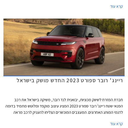
ליהנות מצלילי ה- V8 המרטיטים.
קרא עוד
ריינג' רובר ספורט 2023 החדש מושק בישראל
חברת המזרח לשיווק מכוניות, יבואנית לנד רובר, משיקה בישראל את רכב
הפנאי שטח ריינג' רובר ספורט 2023 המציג עיצוב מוקפד ומלוטש מתמיד בדומה
לדגמי המותג האחרונים. המעצבים המוכשרים הצליחו להעניק לרכב מראה
שרירי ודינמי ועם זאת נקי, יוקרתי ואלגנטי. הסוד הוא בפרטים הקטנים כגון פנסים
קרא עוד
צרים במיקום גבוה, ידיות דלתות שקועות, חלונות בהתקנה שטוחה, סרחי עודף