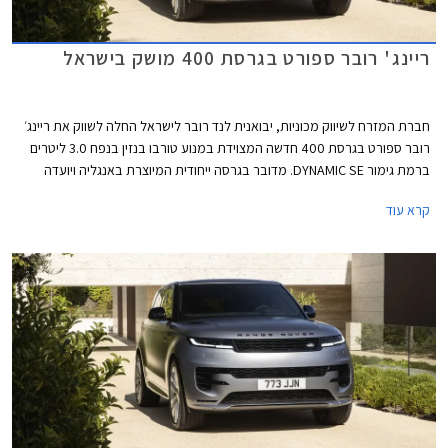
ריינג' רובר ספורט בגרסת 400 מושק בישראל
חברת המזרח לשיווק מכוניות, יבואנית לנד רובר לישראל החלה לשווק את ריינג׳
רובר ספורט בגרסת 400 חדשה המצוידת במנוע טורבו בנזין בנפח 3.0 ליטרים
ברמת גימור DYNAMIC SE. מדובר בגרסה ייחודית המיוצרת באנגליה ויועדה
לשוק האמריקאי, אך היבואנית הצליחה להביאה לישראל וביצעה את ההתאמות
קרא עוד
והעדכונים הנדרשים לתקן האירופאי - אלומת אור סימטרית, תחנות רדיו זוגיות,
ומרחק ומהירות בק״מ/קמ״ש.