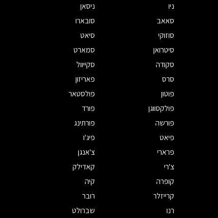
ניו
ניסאן
סאאב
סובארו
סוזוקי
סיאט
סיטרואן
סמארט
סקודה
סקייוול
סרס
פאריזון
פוטון
פולסטאר
פולקסווגן
פורד
פורשה
פורתינג
פיאט
פיג'ו
פרארי
צ'אנגן
צ'רי
קאדילק
קופרה
קיה
קרייזלר
רובר
רנו
שברולט