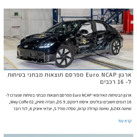
קצרים, חלקי מרכב וקווי עיצוב מעודנים, ועיטורים במינון מדויק. בקצה הגג צמד
אנטנות סנפיר אשר באחת מהן מותקנת מצלמה עבור המראה המרכזית
הדיגיטלית.
ארגון Euro NCAP מפרסם תוצאות מבחני בטיחות
ל- 16 רכבים
ארגון הבטיחות האירופאי Euro NCAP מפרסם תוצאות מבחני בטיחות שנערכו ל-
16 דגמים חשובים ובולטים: איסוזו דימקס, DS 9, הונדה סיוויק, Wey Coffe 02,
טויוטה bZ4X, טויוטה קורולה קרוס, טסלה מודל S, יונדאי איוניק 6, לנד רובר
ריינג' רובר, לנד רובר ריינג' רובר ספורט, ניסאן אקס טרייל, ניסאן אריה, סובארו
קרא עוד
סולטרה, סמארט #1, ניו ET7, ורנו אוסטרל. למעט DS 9 כל הדגמים זכו לציון
מרבי של 5 כוכבים מתוך 5.