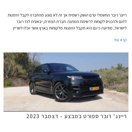
ריינג' רובר החשמלי טרם הושק רשמית אך זה לא מונע מהחברה לקבל הזמנות
לדגם ולהכניס לקוחות לרשימת המתנה. חברת המזרח, יבואנית לנד רובר
לישראל, מודיעה כי גם היא תקבל הזמנות מלקוחות בארץ אשר יוכלו לשריין
לעצמם ריינג' רובר חשמלי ולהיות בין הראשונים לקבל את המפתחות.
קרא עוד
ריינג' רובר ספורט במבצע - דצמבר 2023