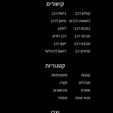
קישורים
קטלוג רכב
ביטוח רכב
השוואת רכבים
מימון לרכב
כתבות רכב
ליסינג
מבחני רכב
רכב חדש
מבצעי רכב
ייעוץ רכב
מחירון רכב
רישום לניוזלטר
קטגוריות
קטנות
משפחתיות
מנהלים
יוקרה
ספורט
מיניוואנים
פנאי שטח
מסחרי
יצרן