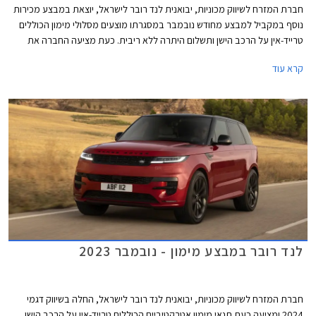
חברת המזרח לשיווק מכוניות, יבואנית לנד רובר לישראל, יוצאת במבצע מכירות
נוסף במקביל למבצע מחודש נובמבר במסגרתו מוצעים מסלולי מימון הכוללים
טרייד-אין על הרכב הישן ותשלום היתרה ללא ריבית. כעת מציעה החברה את
דגמי ריינג' רובר ספורט עם רישוי לשנת 2024 במחירי 2023 על מנת לאפשר
קרא עוד
לרוכשים לחסוך את עליית המס שתיכנס לתוקף בינואר הקרוב. המבצע תקף בין
התאריכים 20-22 לדצמבר.
לנד רובר במבצע מימון - נובמבר 2023
חברת המזרח לשיווק מכוניות, יבואנית לנד רובר לישראל, החלה בשיווק דגמי
2024 ומציעה כעת תנאי מימון אטרקטיביים הכוללים טרייד-אין על הרכב הישן