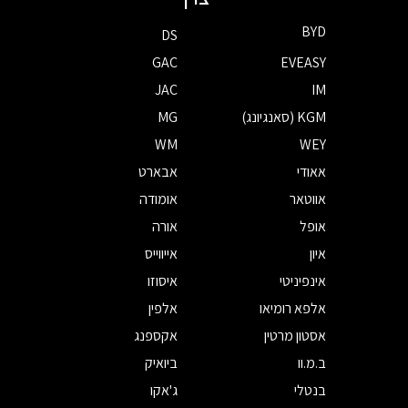
BYD
DS
GAC
EVEASY
JAC
IM
KGM (סאנגיונג)
MG
WM
WEY
אאודי
אבארט
אווטאר
אומודה
אופל
אורה
איון
אייווייס
אינפיניטי
איסוזו
אלפא רומיאו
אלפין
אסטון מרטין
אקספנג
ב.מ.וו
ביואיק
בנטלי
ג'אקו