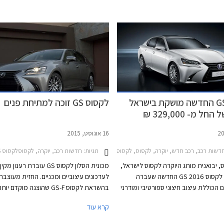
קלה במכונית מצריכה את בעליה לכתת
מוסך בשריפת זמן יקר וטרחה במקרה
היתקע בצד הכביש בהמתנה לחילוץ ע"י
בן רצון הלקוח לקבלת נתונים ומידע
ות הצפויה מרכבו.
לקסוס GS החדשה מושקת בישראל
לקסוס GS זוכה למתיחת פנים
ל מ- 329,000 ₪
16 אוגוסט, 2015
דשות רכב, רכב חדש, יוקרה, לקסוס, לקסוס GS הייבריד 2016-2018מחירון רכב
תגיות:
חדשות רכב, יוקרה, לקסוסלקסוס GS הייבריד 2016-2018
, יבואנית מותג היוקרה לקסוס לישראל,
מכונית הסלון לקסוס GS עוברת רענון
משיקה את לקסוס GS 2016 החדשה שעברה
לעדכונים עיצוביים ומכניים. החזית מעוצבת
הכוללת עיצוב חיצוני ספורטיבי ומודרני
בהשראת לקסוס GS-F שהוצגה מוקדם
עם תאורת LED עדכנית ועיטורי כרום עדינים. תא
וכוללת שבכת קדמית מודגשת בצורת שעון 
קרא עוד
ג עיצוב הייטקי מעודכן האופייני לדגמי
שמאפיינת את דגמי לקסוס החדשים, יחידו
שפע חומרים איכותיים ורכים למגע לצד