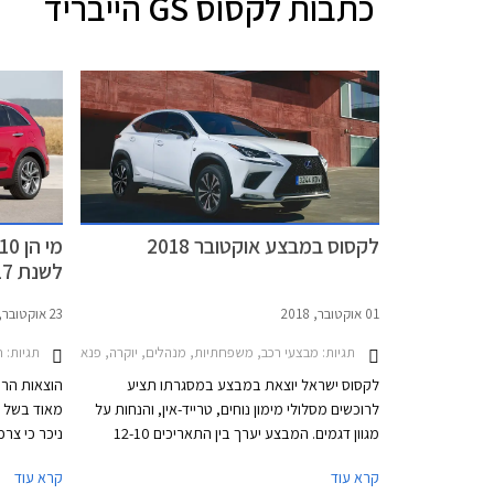
כתבות
לקסוס GS הייבריד
לקסוס במבצע אוקטובר 2018
לשנת 2017?
01 אוקטובר, 2018
23 אוקטובר, 2017
תגיות:
תגיות:
מבצעי רכב, משפחתיות, מנהלים, יוקרה, פנאי שטח, ספורט, לקסוס, לקסוס GS הייבריד 2016-2018, לקסוס CT 2018-2020, לקסוס IS Hybrid 2018-2021, לקסו
חד
לקסוס ישראל יוצאת במבצע במסגרתו תציע
הוצאות הרכ
לרוכשים מסלולי מימון נוחים, טרייד-אין, והנחות על
מאוד בשל ה
מגוון דגמים. המבצע יערך בין התאריכים 12-10
ניכר כי צר
באוקטובר בכל אולמות התצוגה של לקסוס אשר יהיו
מוניטין אמי
קרא עוד
קרא עוד
פתוחים לקהל בימים ד'-ה' בין השעות 8:00-20:00
ליצרן בעל 