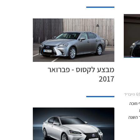
מבצע לקסוס - פברואר
2017
 מקיף וזוכה
 יותר השנה
חול
ת תאורה
חדשות ותאורת LED מודגשת. עוד קיבלה לקסוס GS