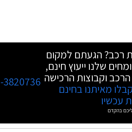
שת רכב? הגעתם למקום
מחים שלנו ייעוץ חינם,
הרכב וקבוצות הרכישה
3-3820736
בלו מאיתנו בחינם
 עכשיו
ליכם בהקדם