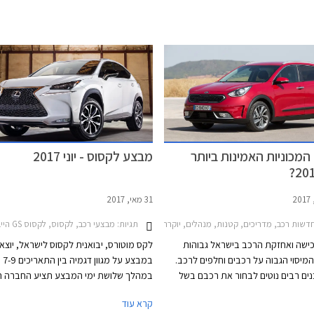
מי הן 10 המכוניות האמינות ביותר
מבצע לקסוס - יוני 2017
31 מאי, 2017
ס RC קופה 2016-2018לקסוס NX 2018-2021
תגיות:
מבצעי רכב, לקסוס, לקסוס GS הייבריד 2016-2018, לקסוס CT 2014-2018, לקסוס IS300h 2013-2017, לקסוס NX הייבריד 2014-2018, לקסוס NX 2014-2018לקסוס RX 2016-2019
שות רכב, מדריכים, קטנות, מנהלים, יוקרה, פנאי שטח, מיניוואנים, ספורט, יוקרה, אאודי, סובארו, טויוטה, קיה, לקסוס, אינפיניטי, לקסוס GS הייבריד 2016-2018, אאודי Q3 2015-2019, סובארו BRZ 2016-2021, טויוטה GT86 2012-2013, קיה נירו 19
ישה ואחזקת הרכב בישראל גבוהות
לקס מוטורס, יבואנית לקסוס לישראל, יוצא
מיסוי הגבוה על רכבים וחלפים לרכב.
במבצע ע
כנים רבים נוטים לבחור את רכבם בשל
במהלך שלושת ימי המבצע תציע החברה ה
נות מוצק ויוותרו על רכישת רכב המשתייך
עד 29,000 ₪, תנאי מימון נוחים, ומסלולי טרייד-אין.
קרא עוד
מוניטין אמינות מפוקפק. מעבר למרכיב