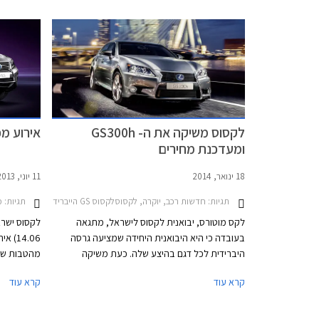
סביבת נהג 
ליהנות מהט
לקסוס משיקה את ה- GS300h
אירוע מכ
ומעדכנת מחירים
18 ינואר, 2014
11 יוני, 2013
תגיות:
חדשות רכב, יוקרה, לקסוסלקסוס GS הייבריד 2012-2016
תגיות:
מבצ
לקס מוטורס, יבואנית לקסוס לישראל, מתגאה
בעובדה כי היא היבואנית היחידה שמציעה גרסה
14.06
היברידית לכל דגם בהיצע שלה. כעת משיקה
מהטבות שונ
היבואנית את ה- GS300h, גרסת כניסה חדשה לדגם
תנאי מימון
קרא עוד
קרא עוד
שתחליף את ה- GS250 ותעלה 339,000 ₪, כ-
מיוחדים. ב
40,000 ₪ פחות ממנה, ללא שינוי באבזור.
התצוגה של
המיחזור "א