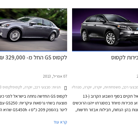
ארגונומית. היבואנית מתגאה במחיר
התחרותי של לקסוס GS 300h שהושג בזכות יחידת
ההנעה ההיברידית שקיבלה ציון ירוק 2 המאפשר לה
ובוצעו שינויי עיצוב קלים בפגוש האחורי.
בת המס לרכבים היברידיים בישראל.
ירות לקסוס
לקסוס GS החל מ- 329,000 ₪
07 אפריל, 2013
תגיות:
עי רכב, משפחתיות, יוקרה, יוקרה, מנהלים, פנאי שטח, לקסוס, לקסוס GS250 2012-2013, לקסוס GS הייבריד 2012-2016, לקסוס CT 2011-2014, לקסוס IS250 2010-2013, לקסוס IS250C 2012-2013, לקסוס LS460 2012-2017, לקסוס LS600h ארוך 2012-2017, לקסוס LS600h קצר 2012-2013, לקסוס RX350 2012-2015לקסוס RX450h 2012-2015
מבצעי רכב, יוקרה, לקסוסלקסוס GS250 2012-2013
לקסוס ישראל תקיים בסוף השבוע הקרוב (13-
לקסוס GS החדשה נחתה בישראל לפני כש
) אירוע מכירות מיוחד במסגרתו ייהנו הרוכשים
ות בהן: הנחות, חבילות אבזור חדשות,
ליטר בהספק 209 כ"ס ו- 0h
 אטרקטיביים ועסקאות טרייד אין בתנאים
ההיבירדית המצוידת במנוע בנזין ומנוע חש
קרא עוד
מהלך ימי המכירות יוכלו המבקרים באולם
בהספק משולב של 345 כ"ס. כל א
 לקסוס בהרצליה להתרשם מתערוכת
GS מגיעה במספר רמות גימור ואבזור בה
ישפח" של האמן רונן וסרמן. המבצע
ה- F-Sport.