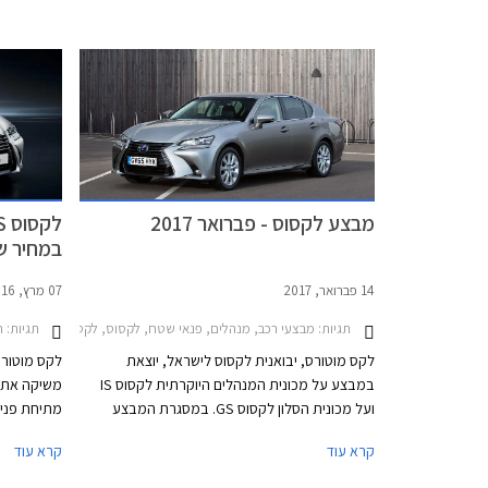
וביום ו' עד השעה 15:00.
הכלכלי, ת
רגליו אל ה
הטוב, או ל
גרר. לכן מו
באשר לאמינ
מבצע לקסוס - פברואר 2017
במחיר של הח
14 פברואר, 2017
07 מרץ, 2016
תגיות:
מבצעי רכב, מנהלים, פנאי שטח, לקסוס, לקסוס GS הייבריד 2016-2018לקסוס IS300h 2013-2017
תגיות:
ח
לקס מוטורס, יבואנית לקסוס לישראל, יוצאת
לקס מוטורס
במבצע על מכונית המנהלים היוקרתית לקסוס IS
ועל מכונית הסלון לקסוס GS. במסגרת המבצע
מתיחת פנים 
יקבלו הרוכשים חבילת אבזור פרימיום במתנה
קרא עוד
קרא עוד
ששוויה עומד על 30,000 ₪ בלקסוס IS ו- 25,000 ₪
הנוסעים מצי
בלקסוס GS.
לקסוס, עם 