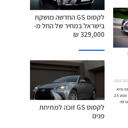
חישוקי סגסוגת חדשים בקוטר 17, 18 או 19 אינץ'.
מאחור נוספו יחידות תאורה חדשות בטכנולוגיית LED
לקסוס GS החדשה מושקת
בישראל במחיר של החל מ-
329,000 ₪
נה והיא
מוצעת בשתי גרסאות עיקריות: GS250 עם מנוע 2.5
GS45 שהיא הגרסה
לקסוס GS זוכה למתיחת
מלי
פנים
חת מהגרסאות ה-
ם חבילת