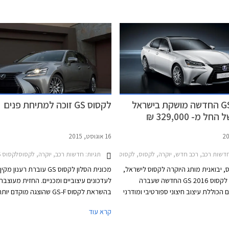
קלה במכונית מצריכה את בעליה לכתת
מוסך בשריפת זמן יקר וטרחה במקרה
היתקע בצד הכביש בהמתנה לחילוץ ע"י
בן רצון הלקוח לקבלת נתונים ומידע
ות הצפויה מרכבו.
לקסוס GS החדשה מושקת בישראל
לקסוס GS זוכה למתיחת פנים
ל מ- 329,000 ₪
16 אוגוסט, 2015
דשות רכב, רכב חדש, יוקרה, לקסוס, לקסוס GS הייבריד 2016-2018מחירון רכב
תגיות:
חדשות רכב, יוקרה, לקסוסלקסוס GS הייבריד 2016-2018
, יבואנית מותג היוקרה לקסוס לישראל,
מכונית הסלון לקסוס GS עוברת רענון
משיקה את לקסוס GS 2016 החדשה שעברה
לעדכונים עיצוביים ומכניים. החזית מעוצבת
הכוללת עיצוב חיצוני ספורטיבי ומודרני
בהשראת לקסוס GS-F שהוצגה מוקדם
עם תאורת LED עדכנית ועיטורי כרום עדינים. תא
וכוללת שבכת קדמית מודגשת בצורת שעון 
קרא עוד
ג עיצוב הייטקי מעודכן האופייני לדגמי
שמאפיינת את דגמי לקסוס החדשים, יחידו
שפע חומרים איכותיים ורכים למגע לצד