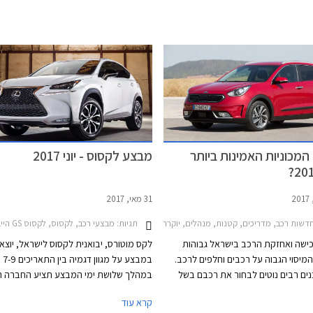
מי הן 10 המכוניות האמינות ביותר
מבצע לקסוס - יוני 2017
31 מאי, 2017
ס RC קופה 2016-2018לקסוס NX 2018-2021
תגיות:
מבצעי רכב, לקסוס, לקסוס GS הייבריד 2016-2018, לקסוס CT 2014-2018, לקסוס IS300h 2013-2017, לקסוס NX הייבריד 2014-2018, לקסוס NX 2014-2018לקסוס RX 2016-2019
שות רכב, מדריכים, קטנות, מנהלים, יוקרה, פנאי שטח, מיניוואנים, ספורט, יוקרה, אאודי, סובארו, טויוטה, קיה, לקסוס, אינפיניטי, לקסוס GS הייבריד 2016-2018, אאודי Q3 2015-2019, סובארו BRZ 2016-2021, טויוטה GT86 2012-2013, קיה נירו 19
ישה ואחזקת הרכב בישראל גבוהות
לקס מוטורס, יבואנית לקסוס לישראל, יוצא
מיסוי הגבוה על רכבים וחלפים לרכב.
במבצע ע
כנים רבים נוטים לבחור את רכבם בשל
במהלך שלושת ימי המבצע תציע החברה ה
נות מוצק ויוותרו על רכישת רכב המשתייך
עד 29,000 ₪, תנאי מימון נוחים, ומסלולי טרייד-אין.
קרא עוד
מוניטין אמינות מפוקפק. מעבר למרכיב