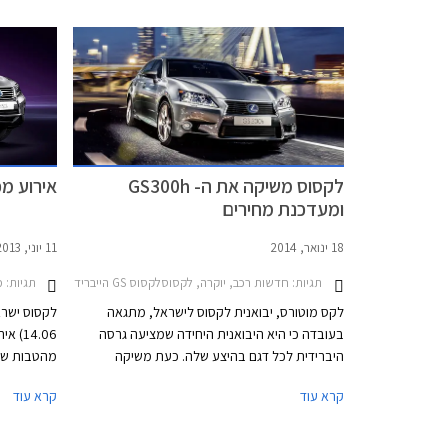
סביבת נהג 
ליהנות מהט
לקסוס משיקה את ה- GS300h
אירוע מכ
ומעדכנת מחירים
18 ינואר, 2014
11 יוני, 2013
תגיות:
חדשות רכב, יוקרה, לקסוסלקסוס GS הייבריד 2012-2016
תגיות:
מבצ
לקס מוטורס, יבואנית לקסוס לישראל, מתגאה
בעובדה כי היא היבואנית היחידה שמציעה גרסה
14.06
היברידית לכל דגם בהיצע שלה. כעת משיקה
מהטבות שונ
היבואנית את ה- GS300h, גרסת כניסה חדשה לדגם
תנאי מימון
קרא עוד
קרא עוד
שתחליף את ה- GS250 ותעלה 339,000 ₪, כ-
מיוחדים. ב
40,000 ₪ פחות ממנה, ללא שינוי באבזור.
התצוגה של
המיחזור "א