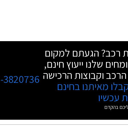
שת רכב? הגעתם למקום
מחים שלנו ייעוץ חינם,
הרכב וקבוצות הרכישה
3-3820736
בלו מאיתנו בחינם
 עכשיו
ליכם בהקדם