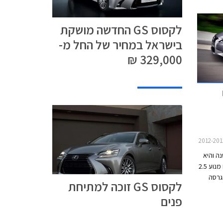
חישוקי סגסוגת חדשים בקוטר 17, 18 או 19 אינץ'.
מאחור נוספו יחידות תאורה חדשות בטכנולוגיית LED
לקסוס GS החדשה מושקת
בישראל במחיר של החל מ-
329,000 ₪
נה והיא
מוצעת בשתי גרסאות עיקריות: GS250 עם מנוע 2.5
GS45 שהיא הגרסה
לקסוס GS זוכה למתיחת
מלי
פנים
חת מהגרסאות ה-
ם חבילת