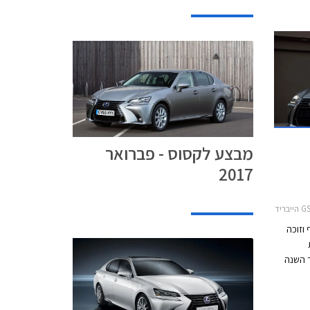
מבצע לקסוס - פברואר
2017
 מקיף וזוכה
 יותר השנה
חול
ת תאורה
חדשות ותאורת LED מודגשת. עוד קיבלה לקסוס GS