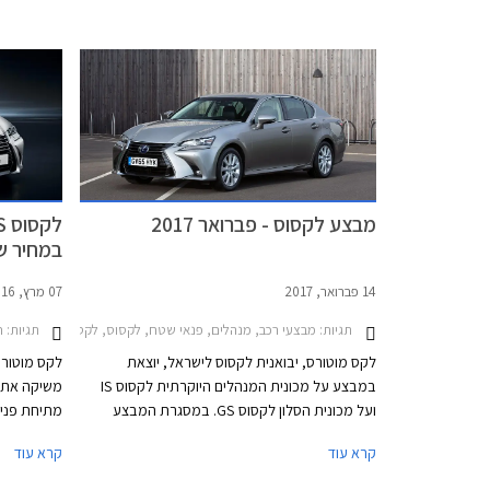
וביום ו' עד השעה 15:00.
הכלכלי, ת
רגליו אל ה
הטוב, או ל
גרר. לכן מו
באשר לאמינ
מבצע לקסוס - פברואר 2017
במחיר של הח
14 פברואר, 2017
07 מרץ, 2016
תגיות:
מבצעי רכב, מנהלים, פנאי שטח, לקסוס, לקסוס GS הייבריד 2016-2018לקסוס IS300h 2013-2017
תגיות:
ח
לקס מוטורס, יבואנית לקסוס לישראל, יוצאת
לקס מוטורס
במבצע על מכונית המנהלים היוקרתית לקסוס IS
ועל מכונית הסלון לקסוס GS. במסגרת המבצע
מתיחת פנים 
יקבלו הרוכשים חבילת אבזור פרימיום במתנה
קרא עוד
קרא עוד
ששוויה עומד על 30,000 ₪ בלקסוס IS ו- 25,000 ₪
הנוסעים מצי
בלקסוס GS.
לקסוס, עם 