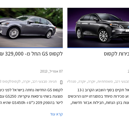
ארגונומית. היבואנית מתגאה במחיר
התחרותי של לקסוס GS 300h שהושג בזכות יחידת
ההנעה ההיברידית שקיבלה ציון ירוק 2 המאפשר לה
ובוצעו שינויי עיצוב קלים בפגוש האחורי.
בת המס לרכבים היברידיים בישראל.
ירות לקסוס
לקסוס GS החל מ- 329,000 ₪
07 אפריל, 2013
תגיות:
עי רכב, משפחתיות, יוקרה, יוקרה, מנהלים, פנאי שטח, לקסוס, לקסוס GS250 2012-2013, לקסוס GS הייבריד 2012-2016, לקסוס CT 2011-2014, לקסוס IS250 2010-2013, לקסוס IS250C 2012-2013, לקסוס LS460 2012-2017, לקסוס LS600h ארוך 2012-2017, לקסוס LS600h קצר 2012-2013, לקסוס RX350 2012-2015לקסוס RX450h 2012-2015
מבצעי רכב, יוקרה, לקסוסלקסוס GS250 2012-2013
לקסוס ישראל תקיים בסוף השבוע הקרוב (13-
לקסוס GS החדשה נחתה בישראל לפני כש
) אירוע מכירות מיוחד במסגרתו ייהנו הרוכשים
ות בהן: הנחות, חבילות אבזור חדשות,
ליטר בהספק 209 כ"ס ו- 0h
 אטרקטיביים ועסקאות טרייד אין בתנאים
ההיבירדית המצוידת במנוע בנזין ומנוע חש
קרא עוד
מהלך ימי המכירות יוכלו המבקרים באולם
בהספק משולב של 345 כ"ס. כל א
 לקסוס בהרצליה להתרשם מתערוכת
GS מגיעה במספר רמות גימור ואבזור בה
ישפח" של האמן רונן וסרמן. המבצע
ה- F-Sport.