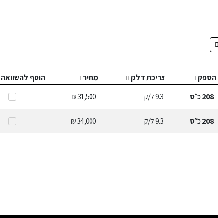
הספק
צריכת דלק
מחיר
הוסף להשוואה
208
כ״ס
9.3
ל/ק
31,500 ₪
208
כ״ס
9.3
ל/ק
34,000 ₪