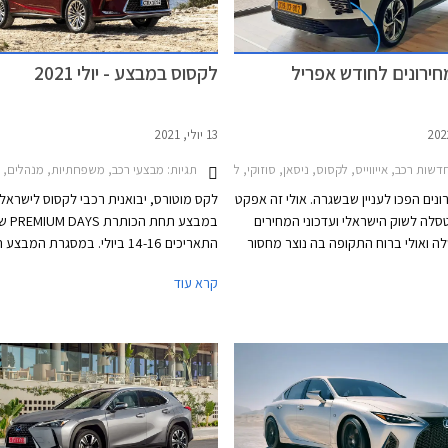
חירונים לחודש אפריל
לקסוס במבצע - יולי 2021
13 יולי, 2021
ת רכב, אייווייס, לקסוס, ניסאן, סוזוקי, לקסוס IS 2021-2026, אייווייס U5 2021-2023, לקסוס LS 2018-2021, לקסוס NX 2022-2026, ניסאן ג'וק 2020-2024, ניסאן מיקרה 2019-2023, ניסאן אלטימה 2019-2023, סוזוקי איגניס 2020-2025, סוזוקי סוויפט 2020-2024סוזוקי ג'ימני 2019-2025
תגיות:
מבצעי רכב, משפחתיות, מנהלים, פנאי שטח, לקסוס, לקסוס IS 2021-2026, לקסוס ES 2018-2021, לקסוס 021
ונים הפכו לעניין שבשגרה. אולי זה אפקט
לקס מוטורס, יבואנית רכבי לקסוס לישראל,
סלה לשוק הישראלי ועדכוני המחירים
במבצע תח
ה ואולי ברוח התקופה בה נוצר מחסור
התאריכים 14-16 ביולי. במסגרת המבצ
וזמני המתנה ארוכים. כמו כן, חלק
החברה הנחות על מגוון דגמים, מסלולי מימו
קרא עוד
צור של יצרניות הרכב משדרגים באופן
טרייד-אין אטרקטיביים, וכן שנת אחריות רב
רטי הרכבים והעלויות מגולגלות אל
תוספת תשלום.