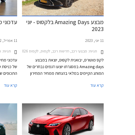
מבצע Amazing Days בלקסוס - יוני
עדכוני מ
2023
11 יוני, 2023
11 אפריל, 2022
תגיות:
מבצעי רכב, חדשות רכב, לקסוס, לקסוס IS 2021-2026, לקסוס ES 2021-2026, לקסוס RX 2022-2026לקסוס UX 2019-2026
תגיות:
חדשו
לקס מוטורס, יבואנית לקסוס, יוצאת במבצע
עדכוני מחיר
Amazing days במסגרתו יוצעו דגמים נבחרים של
של כניסת ט
המותג הקיימים במלאי בהנחות ממחיר המחירון
התכופים של
ותכניות מימון בתנאים מיוחדים. ההטבה מותנית
במלאי זמין 
קרא עוד
קרא עוד
בהסדרת התשלום המלא לא יאוחר מתאריך ה-
ממפעלי היי
24.06.2023. המבצע יתקיים בכל אולמות התצוגה
תכוף את מפ
של לקסוס בין התאריכים 14-16 ביוני או עד גמר
הצרכן.
המלאי.