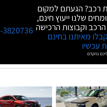
שת רכב? הגעתם למקום
מחים שלנו ייעוץ חינם,
הרכב וקבוצות הרכישה
3-3820736
בלו מאיתנו בחינם
 עכשיו
ליכם בהקדם