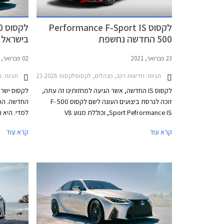
לקסוס Performance F-Sport IS
500 החדשה נחשפת
בישראל
23 פברואר, 2021
02 פברואר, 2021
תגיות:
חדשות רכב, מנהלים, לקסוסלקסוס IS 2021-2026
תגיות:
חד
לקסוס IS החדשה, אשר הגיעה למחזותינו זה עתה,
זוכה לגרסת ביצועים העונה לשם לקסוס 500 F-
החדשה. המ
Sport Pefrormance IS, וכוללת מנוע V8
אטמוספרי בטעם של פעם, בנפח של 5.0 ליטרים
קרא עוד
קרא עוד
אשר יודע לטפס עד 7,100 סל"ד, שם נותן את
הנוכחית זכ
הספקו המרבי העומד על 472 כ"ס. המומנט המרבי
ואגרסיבי, ג
עומד על 54.6 קג"מ ב- 4,800 סל"ד. המנוע
נראים גדול
האימתני משודך לתיבת 8 הילוכים אוטומטית
התאורה המפ
ולדיפרנציאל אחורי מוגבל החלקה מכני מסוג טורסון.
עם גרפיקה פ
עם משקל של 1,765 ק"ג, מאיצה הלקסוס השרירית
והמשטח הק
מאפס למאה קמ"ש תוך 4.5 שניות.
הגלגל האחו
יחידות תאו
דקיק וספורט