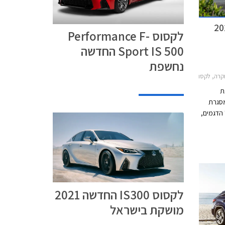
לקסוס Performance F-
Sport IS 500 החדשה
נחשפת
וס UX 2019-2026, לקסוס NX 2018-2021מבצע לקסוס נובמבר 2020
ת
במבר. במסגרת
 הדגמים,
ומימון
ללא ריבית
לקסוס IS300 החדשה 2021
מושקת בישראל