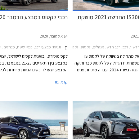
לקסוס IS300 החדשה 2021 מושקת
רכבי לקסוס במבצע נובמבר 2020
14 אוקטובר, 2020
שות רכב, רכב חדש, מנהלים, לקסוס, לקסוס IS Hybrid 2018-2021, לקסוס IS 2021-2026מחירון רכב
תגיות:
מבצעי רכב, פנאי שטח, מנהלים, יוקרה, לקסוס, לקסוס IS Hybrid 2018-2021, לקסוס ES 2018-2021, לקס
לקסוס ישראל מתחילה בשיווקה של לקסוס IS
לקס מוטורס, יבואנית לקסוס לישראל, יוצא
שפחתית הגדולה של לקסוס כבר ותיקה
במבצע בין התאריכים 21-23 בנו
למדי. היא הוצגה בשנת 2014 ועברה מתיחת פנים
המבצע יוצעו לרוכשים הנחות מיוחדות לכל
ראשונה בשנת 2017, אך נראה שמתיחת הפנים
שירות עד בית הלקוח, אפשרות לטרייד אין, 
קרא עוד
תה לטיפול עמוק יותר. העיצוב הפך נקי
אטרקטיבי של עד 70% ממחיר הרכב 
ריל שעון החול התרחב, כונסי האוויר
וללא הצמדה.
ים יותר בזכות מסגרת מושחרת, ויחידות
וצלות פינו את מקומן לפנסים מעוצבים
נימית נאה. קו המותניים שרירי,
עור בתחתית הדלתות המתרומם לפני
רי מעניק מראה יציב ורחב. הזנב מציג
רה המחוברות באמצעות פס לד, ספוילר
יבי, ופגוש אחורי עם משטח דמוי דיפיוזר