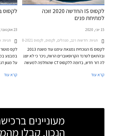
בקצהו.
לקסוס IS החדשה 2020 זוכה
לקסוס במב
למתיחת פנים
15 יוני, 2020
23 אוקטובר, 2019
תגיות:
חדשות רכב, מנהלים, לקסוס, לקסוס IS Hybrid 2018-2021לקסוס IS 2021-2026
תגיות:
מב
לקסוס IS הנוכחית נמצאת עימנו עוד משנת 2013
לקס מוטורס
ובהתאם לטרנד הקרוסאוברים הרווח, ניכר כי לא יוצג
לה דור חדש, בדומה ללקסוס CT שהוחלפה למעשה
על מגוון דגמ
בלקסוס UX. על כן, ולאור רצונה של היצרנית
קרא עוד
קרא עוד
להשאיר את הדגם אטרקטיבי ורלוונטי לשנים הבאות,
עברה לקסוס IS מתיחת פנים יסודית במיוחד
בישראל.
הכוללת עיצוב חדש, החלפת חלקי שלדה, תא
נוסעים מעודכן, ומערכות בידור ובטיחות חדשות.
מעוניינים ברכי
הנכון. קבלו מהמו