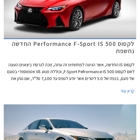
לקסוס Performance F-Sport IS 500 החדשה
נחשפת
לקסוס IS החדשה, אשר הגיעה למחזותינו זה עתה, זוכה לגרסת ביצועים העונה
לשם לקסוס 500 F-Sport Pefrormance IS, וכוללת מנוע V8 אטמוספרי בטעם
של פעם, בנפח של 5.0 ליטרים אשר יודע לטפס עד 7,100 סל"ד, שם נותן את
הספקו המרבי העומד על 472 כ"ס. המומנט המרבי עומד על 54.6 קג"מ ב-
קרא עוד
4,800 סל"ד. המנוע האימתני משודך לתיבת 8 הילוכים אוטומטית ולדיפרנציאל
אחורי מוגבל החלקה מכני מסוג טורסון. עם משקל של 1,765 ק"ג, מאיצה
הלקסוס השרירית מאפס למאה קמ"ש תוך 4.5 שניות.