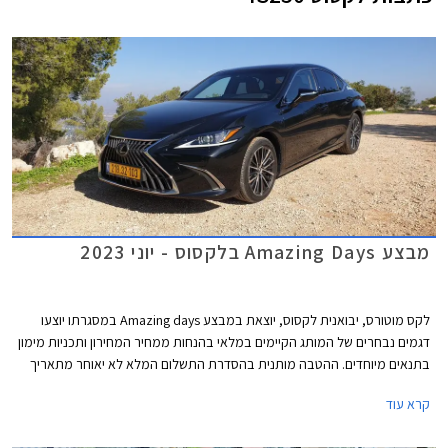
מבצע Amazing Days בלקסוס - יוני 2023
לקס מוטורס, יבואנית לקסוס, יוצאת במבצע Amazing days במסגרתו יוצעו
דגמים נבחרים של המותג הקיימים במלאי בהנחות ממחיר המחירון ותכניות מימון
בתנאים מיוחדים. ההטבה מותנית בהסדרת התשלום המלא לא יאוחר מתאריך
ה- 24.06.2023. המבצע יתקיים בכל אולמות התצוגה של לקסוס בין התאריכים
קרא עוד
14-16 ביוני או עד גמר המלאי.