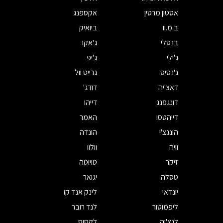
אסטון מרטין
אקספנג
ב.מ.וו
ביואיק
בנטלי
ג'אקו
ג'ילי
ג'יפ
ג'נסיס
גרייט וול
דאצ'יה
דודג'
דונגפנג
דייהו
דייהטסו
האמר
הונגצ'י
הונדה
וויה
וולוו
זיקר
טויוטה
טסלה
יגואר
יונדאי
לינק אנד קו
ליפמוטור
לנד רובר
לנצ'יה
לקסוס