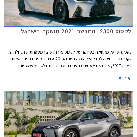
לקסוס IS300 החדשה 2021 מושקת בישראל
לקסוס ישראל מתחילה בשיווקה של לקסוס IS החדשה. המשפחתית הגדולה של
לקסוס כבר ותיקה למדי. היא הוצגה בשנת 2014 ועברה מתיחת פנים ראשונה
בשנת 2017, אך נראה שמתיחת הפנים הנוכחית זכתה לטיפול עמוק יותר.
העיצוב הפך נקי ואגרסיבי, גריל שעון החול התרחב, כונסי האוויר נראים גדולים
קרא עוד
יותר בזכות מסגרת מושחרת, ויחידות התאורה המפוצלות פינו את מקומן לפנסים
מעוצבים עם גרפיקה פנימית נאה. קו המותניים שרירי, והמשטח הקעור בתחתית
הדלתות המתרומם לפני הגלגל האחורי מעניק מראה יציב ורחב. הזנב מציג
יחידות תאורה המחוברות באמצעות פס לד, ספוילר דקיק וספורטיבי, ופגוש
אחורי עם משטח דמוי דיפיוזר בקצהו.