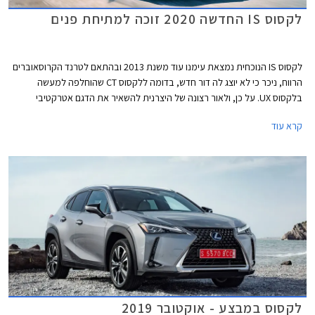
לקסוס IS החדשה 2020 זוכה למתיחת פנים
לקסוס IS הנוכחית נמצאת עימנו עוד משנת 2013 ובהתאם לטרנד הקרוסאוברים
הרווח, ניכר כי לא יוצג לה דור חדש, בדומה ללקסוס CT שהוחלפה למעשה
בלקסוס UX. על כן, ולאור רצונה של היצרנית להשאיר את הדגם אטרקטיבי
ורלוונטי לשנים הבאות, עברה לקסוס IS מתיחת פנים יסודית במיוחד הכוללת
קרא עוד
עיצוב חדש, החלפת חלקי שלדה, תא נוסעים מעודכן, ומערכות בידור ובטיחות
חדשות.
לקסוס במבצע - אוקטובר 2019