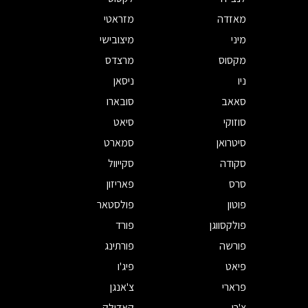
מאזדה
מזראטי
מיני
מיצובישי
מקסוס
מרצדס
ניו
ניסאן
סאאב
סובארו
סוזוקי
סיאט
סיטרואן
סמארט
סקודה
סקייוול
סרס
פאריזון
פוטון
פולסטאר
פולקסווגן
פורד
פורשה
פורתינג
פיאט
פיג'ו
פרארי
צ'אנגן
צ'רי
קאדילק