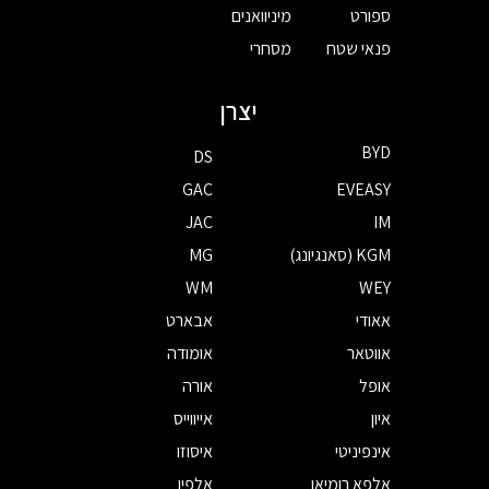
ספורט
מיניוואנים
פנאי שטח
מסחרי
יצרן
BYD
DS
GAC
EVEASY
JAC
IM
KGM (סאנגיונג)
MG
WM
WEY
אאודי
אבארט
אווטאר
אומודה
אופל
אורה
איון
אייווייס
אינפיניטי
איסוזו
אלפא רומיאו
אלפין