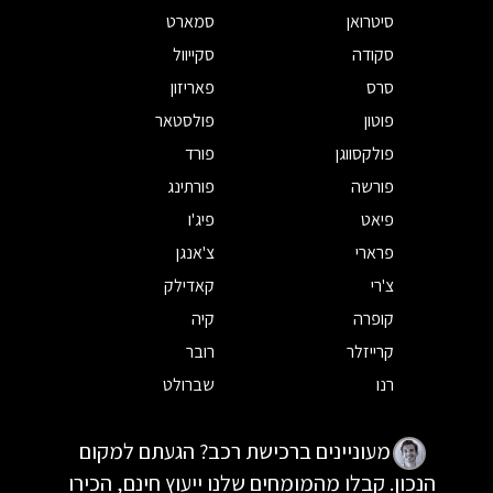
סיטרואן
סמארט
סקודה
סקייוול
סרס
פאריזון
פוטון
פולסטאר
פולקסווגן
פורד
פורשה
פורתינג
פיאט
פיג'ו
פרארי
צ'אנגן
צ'רי
קאדילק
קופרה
קיה
קרייזלר
רובר
רנו
שברולט
מעוניינים ברכישת רכב? הגעתם למקום
הנכון. קבלו מהמומחים שלנו ייעוץ חינם, הכירו