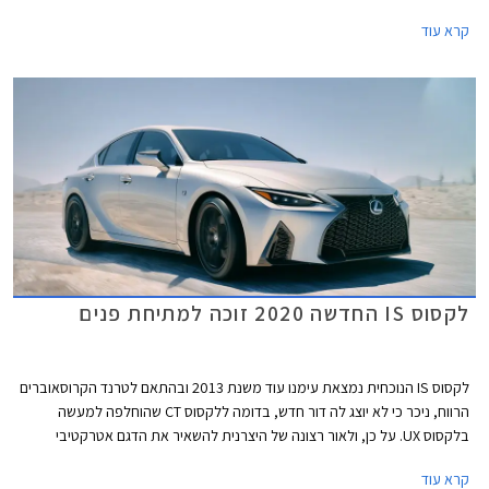
הרכב ללא ריבית וללא הצמדה.
קרא עוד
לקסוס IS החדשה 2020 זוכה למתיחת פנים
לקסוס IS הנוכחית נמצאת עימנו עוד משנת 2013 ובהתאם לטרנד הקרוסאוברים
הרווח, ניכר כי לא יוצג לה דור חדש, בדומה ללקסוס CT שהוחלפה למעשה
בלקסוס UX. על כן, ולאור רצונה של היצרנית להשאיר את הדגם אטרקטיבי
ורלוונטי לשנים הבאות, עברה לקסוס IS מתיחת פנים יסודית במיוחד הכוללת
קרא עוד
עיצוב חדש, החלפת חלקי שלדה, תא נוסעים מעודכן, ומערכות בידור ובטיחות