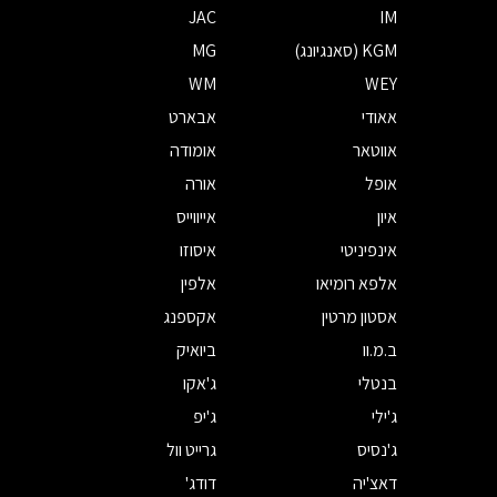
JAC
IM
KGM (סאנגיונג)
MG
WM
WEY
אאודי
אבארט
אווטאר
אומודה
אופל
אורה
איון
אייווייס
אינפיניטי
איסוזו
אלפא רומיאו
אלפין
אסטון מרטין
אקספנג
ב.מ.וו
ביואיק
בנטלי
ג'אקו
ג'ילי
ג'יפ
ג'נסיס
גרייט וול
דאצ'יה
דודג'