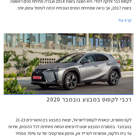
לקסוס כבר ותיקה למדי. היא הוצגה בשנת 2014 ועברה מתיחת פנים ראשונה
בשנת 2017, אך נראה שמתיחת הפנים הנוכחית זכתה לטיפול עמוק יותר.
העיצוב הפך נקי ואגרסיבי, גריל שעון החול התרחב, כונסי האוויר נראים גדולים
קרא עוד
יותר בזכות מסגרת מושחרת, ויחידות התאורה המפוצלות פינו את מקומן לפנסים
מעוצבים עם גרפיקה פנימית נאה. קו המותניים שרירי, והמשטח הקעור בתחתית
הדלתות המתרומם לפני הגלגל האחורי מעניק מראה יציב ורחב. הזנב מציג
יחידות תאורה המחוברות באמצעות פס לד, ספוילר דקיק וספורטיבי, ופגוש
אחורי עם משטח דמוי דיפיוזר בקצהו.
רכבי לקסוס במבצע נובמבר 2020
לקס מוטורס, יבואנית לקסוס לישראל, יוצאת במבצע בין התאריכים 21-23
בנובמבר. במסגרת המבצע יוצעו לרוכשים הנחות מיוחדות לכל הדגמים, שירות
עד בית הלקוח, אפשרות לטרייד אין, ומימון אטרקטיבי של עד 70% ממחיר