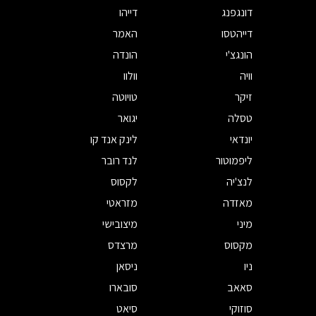
דונגפנג
דייהו
דייהטסו
האמר
הונגצ'י
הונדה
וויה
וולוו
זיקר
טויוטה
טסלה
יגואר
יונדאי
לינק אנד קו
ליפמוטור
לנד רובר
לנצ'יה
לקסוס
מאזדה
מזראטי
מיני
מיצובישי
מקסוס
מרצדס
ניו
ניסאן
סאאב
סובארו
סוזוקי
סיאט