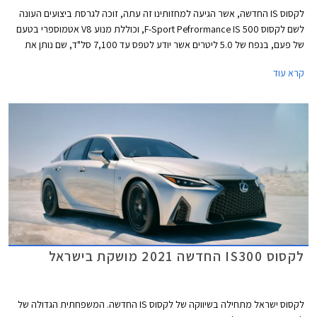
לקסוס IS החדשה, אשר הגיעה למחזותינו זה עתה, זוכה לגרסת ביצועים העונה
לשם לקסוס 500 F-Sport Pefrormance IS, וכוללת מנוע V8 אטמוספרי בטעם
של פעם, בנפח של 5.0 ליטרים אשר יודע לטפס עד 7,100 סל"ד, שם נותן את
הספקו המרבי העומד על 472 כ"ס. המומנט המרבי עומד על 54.6 קג"מ ב-
קרא עוד
4,800 סל"ד. המנוע האימתני משודך לתיבת 8 הילוכים אוטומטית ולדיפרנציאל
אחורי מוגבל החלקה מכני מסוג טורסון. עם משקל של 1,765 ק"ג, מאיצה
הלקסוס השרירית מאפס למאה קמ"ש תוך 4.5 שניות.
לקסוס IS300 החדשה 2021 מושקת בישראל
לקסוס ישראל מתחילה בשיווקה של לקסוס IS החדשה. המשפחתית הגדולה של