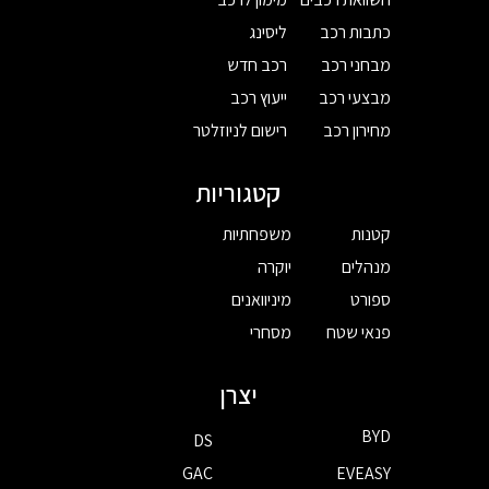
כתבות רכב
ליסינג
מבחני רכב
רכב חדש
מבצעי רכב
ייעוץ רכב
מחירון רכב
רישום לניוזלטר
קטגוריות
קטנות
משפחתיות
מנהלים
יוקרה
ספורט
מיניוואנים
פנאי שטח
מסחרי
יצרן
BYD
DS
GAC
EVEASY