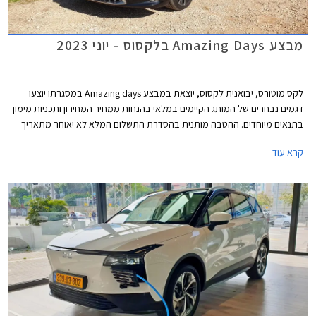
מבצע Amazing Days בלקסוס - יוני 2023
לקס מוטורס, יבואנית לקסוס, יוצאת במבצע Amazing days במסגרתו יוצעו
דגמים נבחרים של המותג הקיימים במלאי בהנחות ממחיר המחירון ותכניות מימון
בתנאים מיוחדים. ההטבה מותנית בהסדרת התשלום המלא לא יאוחר מתאריך
ה- 24.06.2023. המבצע יתקיים בכל אולמות התצוגה של לקסוס בין התאריכים
קרא עוד
14-16 ביוני או עד גמר המלאי.