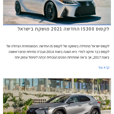
לקסוס IS300 החדשה 2021 מושקת בישראל
לקסוס ישראל מתחילה בשיווקה של לקסוס IS החדשה. המשפחתית הגדולה של
לקסוס כבר ותיקה למדי. היא הוצגה בשנת 2014 ועברה מתיחת פנים ראשונה
בשנת 2017, אך נראה שמתיחת הפנים הנוכחית זכתה לטיפול עמוק יותר.
העיצוב הפך נקי ואגרסיבי, גריל שעון החול התרחב, כונסי האוויר נראים גדולים
קרא עוד
יותר בזכות מסגרת מושחרת, ויחידות התאורה המפוצלות פינו את מקומן לפנסים
מעוצבים עם גרפיקה פנימית נאה. קו המותניים שרירי, והמשטח הקעור בתחתית
הדלתות המתרומם לפני הגלגל האחורי מעניק מראה יציב ורחב. הזנב מציג
יחידות תאורה המחוברות באמצעות פס לד, ספוילר דקיק וספורטיבי, ופגוש
אחורי עם משטח דמוי דיפיוזר בקצהו.