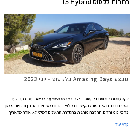
כתבות
לקסוס IS Hybrid
מבצע Amazing Days בלקסוס - יוני 2023
לקס מוטורס, יבואנית לקסוס, יוצאת במבצע Amazing days במסגרתו יוצעו
דגמים נבחרים של המותג הקיימים במלאי בהנחות ממחיר המחירון ותכניות מימון
בתנאים מיוחדים. ההטבה מותנית בהסדרת התשלום המלא לא יאוחר מתאריך
ה- 24.06.2023. המבצע יתקיים בכל אולמות התצוגה של לקסוס בין התאריכים
קרא עוד
14-16 ביוני או עד גמר המלאי.