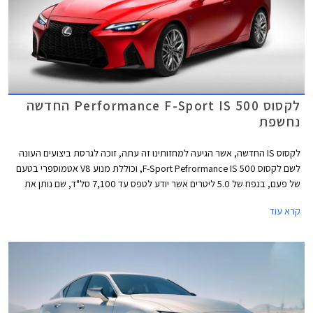
לקסוס Performance F-Sport IS 500 החדשה
נחשפת
לקסוס IS החדשה, אשר הגיעה למחזותינו זה עתה, זוכה לגרסת ביצועים העונה
לשם לקסוס 500 F-Sport Pefrormance IS, וכוללת מנוע V8 אטמוספרי בטעם
של פעם, בנפח של 5.0 ליטרים אשר יודע לטפס עד 7,100 סל"ד, שם נותן את
הספקו המרבי העומד על 472 כ"ס. המומנט המרבי עומד על 54.6 קג"מ ב-
קרא עוד
4,800 סל"ד. המנוע האימתני משודך לתיבת 8 הילוכים אוטומטית ולדיפרנציאל
אחורי מוגבל החלקה מכני מסוג טורסון. עם משקל של 1,765 ק"ג, מאיצה
הלקסוס השרירית מאפס למאה קמ"ש תוך 4.5 שניות.