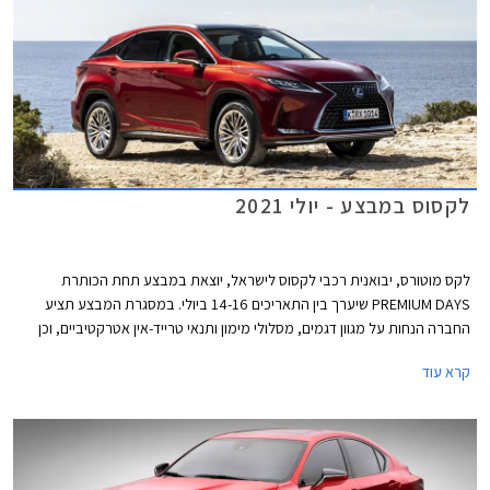
לקסוס במבצע - יולי 2021
לקס מוטורס, יבואנית רכבי לקסוס לישראל, יוצאת במבצע תחת הכותרת
PREMIUM DAYS שיערך בין התאריכים 14-16 ביולי. במסגרת המבצע תציע
החברה הנחות על מגוון דגמים, מסלולי מימון ותנאי טרייד-אין אטרקטיביים, וכן
שנת אחריות רביעית ללא תוספת תשלום.
קרא עוד