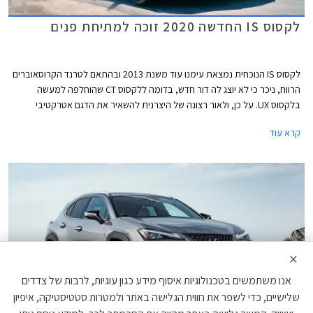
לקסוס IS החדשה 2020 זוכה למתיחת פנים
לקסוס IS הנוכחית נמצאת עימנו עוד משנת 2013 ובהתאם לטרנד הקרוסאוברים
הרווח, ניכר כי לא יוצג לה דור חדש, בדומה ללקסוס CT שהוחלפה למעשה
בלקסוס UX. על כן, ולאור רצונה של היצרנית להשאיר את הדגם אטרקטיבי
ורלוונטי לשנים הבאות, עברה לקסוס IS מתיחת פנים יסודית במיוחד הכוללת
קרא עוד
עיצוב חדש, החלפת חלקי שלדה, תא נוסעים מעודכן, ומערכות בידור ובטיחות
חדשות.
×
אנו משתמשים בטכנולוגיות איסוף מידע כגון עוגיות, לרבות של צדדים
שלישיים, כדי לשפר את חווית הגלישה באתר ולמטרות סטטיסטיקה, איפיון