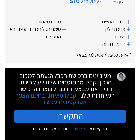
לפירוט מרכיבי הציון
ציון גיר
בידוד רעשים
מרווח מאחור
צריכת דלק
סימני הגיל ניכרים בעיצוב תא
איכות
הנוסעים
דינמיות גבוהה
״
אלטרנטיבה ראויה לגרמניות
״
מעוניינים ברכישת רכב? הגעתם למקום
הנכון. קבלו מהמומחים שלנו ייעוץ חינם,
הכירו את מבצעי הרכב וקבוצות הרכישה
המיוחדות שלנו.
קבלו מאיתנו בחינם הצעה
אטרקטיבית עכשיו
התקשרו
התקשרו או
מלאו פרטים
ונחזור אליכם בהקדם