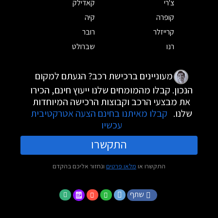
צ'רי
קאדילק
קופרה
קיה
קרייזלר
רובר
רנו
שברולט
מעוניינים ברכישת רכב? הגעתם למקום
הנכון. קבלו מהמומחים שלנו ייעוץ חינם, הכירו
את מבצעי הרכב וקבוצות הרכישה המיוחדות
שלנו.
קבלו מאיתנו בחינם הצעה אטרקטיבית
עכשיו
התקשרו
התקשרו או
מלאו פרטים
ונחזור אליכם בהקדם
שתף