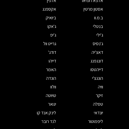
אלפא רומיאו
אלפין
אסטון מרטין
אקספנג
ב.מ.וו
ביואיק
בנטלי
ג'אקו
ג'ילי
ג'יפ
ג'נסיס
גרייט וול
דאצ'יה
דודג'
דונגפנג
דייהו
דייהטסו
האמר
הונגצ'י
הונדה
וויה
וולוו
זיקר
טויוטה
טסלה
יגואר
יונדאי
לינק אנד קו
ליפמוטור
לנד רובר