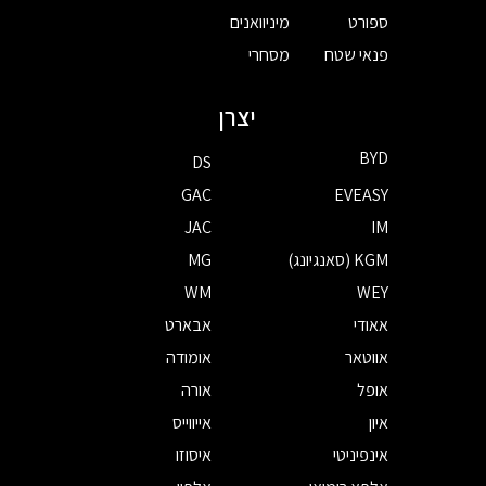
ספורט
מיניוואנים
פנאי שטח
מסחרי
יצרן
BYD
DS
GAC
EVEASY
JAC
IM
KGM (סאנגיונג)
MG
WM
WEY
אאודי
אבארט
אווטאר
אומודה
אופל
אורה
איון
אייווייס
אינפיניטי
איסוזו