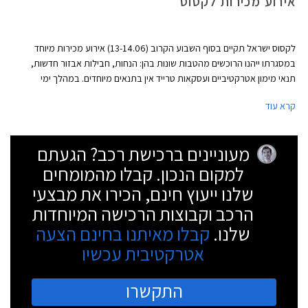
אירוע מכירות לקסוס
לקסוס ישראל תקיים בסוף השבוע הקרוב (13-14.06) אירוע מכירות מיוחד
במסגרתו ייהנו הרוכשים מהטבות שונות בהן: הנחות, חבילות אבזור חדשות,
תנאי מימון אטרקטיביים ועסקאות טרייד אין בתנאים מיוחדים. במהלך ימי
המכירות יוכלו המבקרים באולם התצוגה של לקסוס בהרצליה להתרשם
קרא עוד
מתערוכת המיחזור "אישפח" של האמן רונן וסרמן. המבצע יתקיים באולמות
התצוגה בהרצליה ובחיפה. שעות הפתיחה בימי המכירה: יום ה' 13.6 20:00 -
9:00 ויום ו' 15:00 - 8:30.
מעוניינים ברכישת רכב? הגעתם
למקום הנכון. קבלו מהמומחים
שלנו ייעוץ חינם, הכירו את מבצעי
הרכב וקבוצות הרכישה המיוחדות
שלנו.
קבלו מאיתנו בחינם הצעה
אטרקטיבית עכשיו
התקשרו