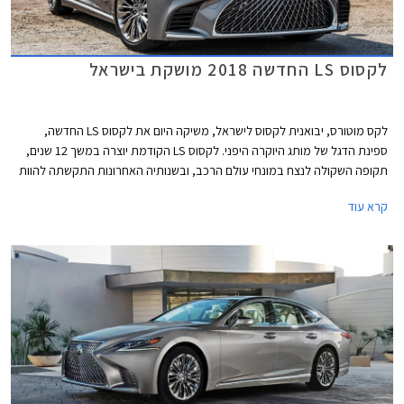
לקסוס LS החדשה 2018 מושקת בישראל
לקס מוטורס, יבואנית לקסוס לישראל, משיקה היום את לקסוס LS החדשה,
ספינת הדגל של מותג היוקרה היפני. לקסוס LS הקודמת יוצרה במשך 12 שנים,
תקופה השקולה לנצח במונחי עולם הרכב, ובשנותיה האחרונות התקשתה להוות
תחרות למרצדס S קלאס וב.מ.וו סדרה 7 המובילות את הקטגוריה ומתחדשות
קרא עוד
באופן תדיר יותר.