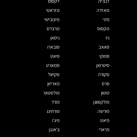
לנצ'יה
לקסוס
מאזדה
מזראטי
מיני
מיצובישי
מקסוס
מרצדס
ניו
ניסאן
סאאב
סובארו
סוזוקי
סיאט
סיטרואן
סמארט
סקודה
סקייוול
סרס
פאריזון
פוטון
פולסטאר
פולקסווגן
פורד
פורשה
פורתינג
פיאט
פיג'ו
פרארי
צ'אנגן