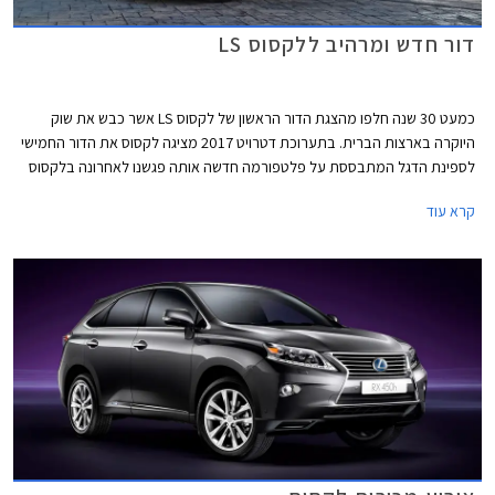
דור חדש ומרהיב ללקסוס LS
כמעט 30 שנה חלפו מהצגת הדור הראשון של לקסוס LS אשר כבש את שוק
היוקרה בארצות הברית. בתערוכת דטרויט 2017 מציגה לקסוס את הדור החמישי
לספינת הדגל המתבססת על פלטפורמה חדשה אותה פגשנו לאחרונה בלקסוס
LC 500 - מכונית הספורט החדשה של החברה. עם עיצוב דינמי ומרשים נראה כי
קרא עוד
ללקסוס LS החדשה צפוי עתיד מזהיר.