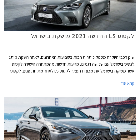
לקסוס LS החדשה 2021 מושקת בישראל
שוק רכבי היוקרה מספק כותרות רבות בשבועות האחרונים. לאחר השקת מותג
ג'נסיס בישראל עם שלושה דגמים, מגיעות חדשות מהמתחרה הישירה לקסוס
אשר משיקה בישראל את מכונית הפאר לקסוס LS לאחר מתיחת פנים. לקסוס
LS הוא הדגם הראשון אותו השיקה היצרנית, ואשר סייע לה לרכוש את אמון
קרא עוד
הלקוחות האמריקאים ולבנות את מוניטין האיכות והאמינות אותו מטפחת
היצרנית כבר למעלה משלושה עשורים.