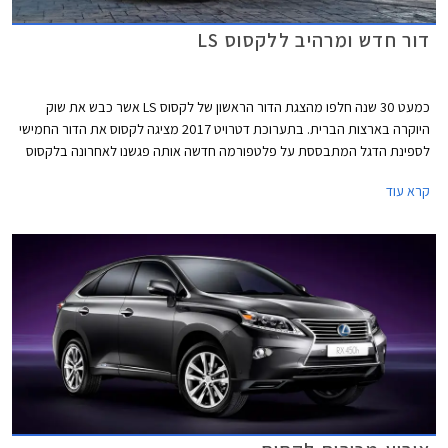
דור חדש ומרהיב ללקסוס LS
כמעט 30 שנה חלפו מהצגת הדור הראשון של לקסוס LS אשר כבש את שוק
היוקרה בארצות הברית. בתערוכת דטרויט 2017 מציגה לקסוס את הדור החמישי
לספינת הדגל המתבססת על פלטפורמה חדשה אותה פגשנו לאחרונה בלקסוס
LC 500 - מכונית הספורט החדשה של החברה. עם עיצוב דינמי ומרשים נראה כי
קרא עוד
ללקסוס LS החדשה צפוי עתיד מזהיר.