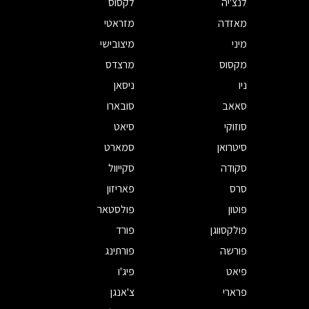
לנצ'יה
לקסוס
מאזדה
מזראטי
מיני
מיצובישי
מקסוס
מרצדס
ניו
ניסאן
סאאב
סובארו
סוזוקי
סיאט
סיטרואן
סמארט
סקודה
סקייוול
סרס
פאריזון
פוטון
פולסטאר
פולקסווגן
פורד
פורשה
פורתינג
פיאט
פיג'ו
פרארי
צ'אנגן