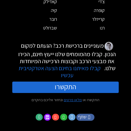
צ'רי
קאדילק
קופרה
קיה
קרייזלר
רובר
רנו
שברולט
מעוניינים ברכישת רכב? הגעתם למקום
הנכון. קבלו מהמומחים שלנו ייעוץ חינם, הכירו
את מבצעי הרכב וקבוצות הרכישה המיוחדות
שלנו.
קבלו מאיתנו בחינם הצעה אטרקטיבית
עכשיו
התקשרו
התקשרו או
מלאו פרטים
ונחזור אליכם בהקדם
שתף