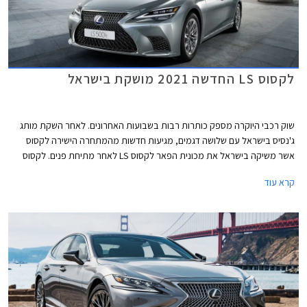
לקסוס LS החדשה 2021 מושקת בישראל
שוק רכבי היוקרה מספק כותרות רבות בשבועות האחרונים. לאחר השקת מותג
ג'נסיס בישראל עם שלושה דגמים, מגיעות חדשות מהמתחרה הישירה לקסוס
אשר משיקה בישראל את מכונית הפאר לקסוס LS לאחר מתיחת פנים. לקסוס
LS הוא הדגם הראשון אותו השיקה היצרנית, ואשר סייע לה לרכוש את אמון
קרא עוד
הלקוחות האמריקאים ולבנות את מוניטין האיכות והאמינות אותו מטפחת
היצרנית כבר למעלה משלושה עשורים.