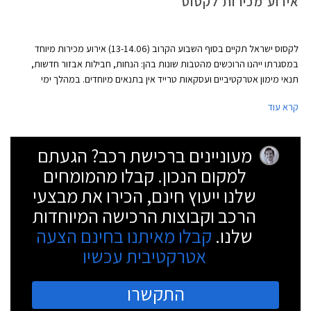
אירוע מכירות לקסוס
לקסוס ישראל תקיים בסוף השבוע הקרוב (13-14.06) אירוע מכירות מיוחד
במסגרתו ייהנו הרוכשים מהטבות שונות בהן: הנחות, חבילות אבזור חדשות,
תנאי מימון אטרקטיביים ועסקאות טרייד אין בתנאים מיוחדים. במהלך ימי
המכירות יוכלו המבקרים באולם התצוגה של לקסוס בהרצליה להתרשם
קרא עוד
מתערוכת המיחזור "אישפח" של האמן רונן וסרמן. המבצע יתקיים באולמות
התצוגה בהרצליה ובחיפה. שעות הפתיחה בימי המכירה: יום ה' 13.6 20:00 -
9:00 ויום ו' 15:00 - 8:30.
מעוניינים ברכישת רכב? הגעתם
למקום הנכון. קבלו מהמומחים
שלנו ייעוץ חינם, הכירו את מבצעי
הרכב וקבוצות הרכישה המיוחדות
שלנו.
קבלו מאיתנו בחינם הצעה
אטרקטיבית עכשיו
התקשרו