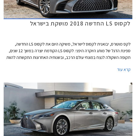
לקסוס LS החדשה 2018 מושקת בישראל
לקס מוטורס, יבואנית לקסוס לישראל, משיקה היום את לקסוס LS החדשה,
ספינת הדגל של מותג היוקרה היפני. לקסוס LS הקודמת יוצרה במשך 12 שנים,
תקופה השקולה לנצח במונחי עולם הרכב, ובשנותיה האחרונות התקשתה להוות
תחרות למרצדס S קלאס וב.מ.וו סדרה 7 המובילות את הקטגוריה ומתחדשות
קרא עוד
באופן תדיר יותר.