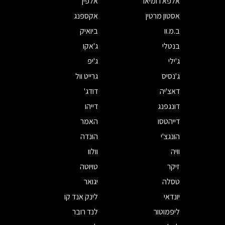
אלפא רומיאו
אלפין
אסטון מרטין
אקספנג
ב.מ.וו
ביואיק
בנטלי
ג'אקו
ג'ילי
ג'יפ
ג'נסיס
גרייט וול
דאצ'יה
דודג'
דונגפנג
דייהו
דייהטסו
האמר
הונגצ'י
הונדה
וויה
וולוו
זיקר
טויוטה
טסלה
יגואר
יונדאי
לינק אנד קו
ליפמוטור
לנד רובר