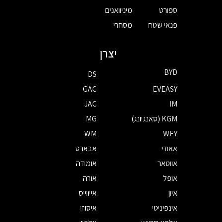
ספורט
מיניוואנים
פנאי שטח
מסחרי
יצרן
BYD
DS
GAC
EVEASY
JAC
IM
KGM (סאנגיונג)
MG
WM
WEY
אאודי
אבארט
אווטאר
אומודה
אופל
אורה
איון
אייווייס
אינפיניטי
איסוזו