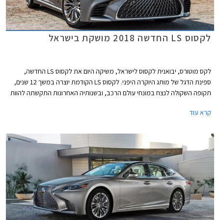
לקסוס LS החדשה 2018 מושקת בישראל
לקס מוטורס, יבואנית לקסוס לישראל, משיקה היום את לקסוס LS החדשה,
ספינת הדגל של מותג היוקרה היפני. לקסוס LS הקודמת יוצרה במשך 12 שנים,
תקופה השקולה לנצח במונחי עולם הרכב, ובשנותיה האחרונות התקשתה להוות
תחרות למרצדס S קלאס וב.מ.וו סדרה 7 המובילות את הקטגוריה ומתחדשות
קרא עוד
באופן תדיר יותר.