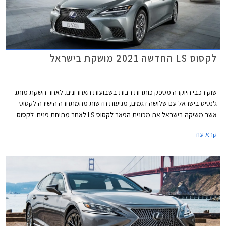
לקסוס LS החדשה 2021 מושקת בישראל
שוק רכבי היוקרה מספק כותרות רבות בשבועות האחרונים. לאחר השקת מותג
ג'נסיס בישראל עם שלושה דגמים, מגיעות חדשות מהמתחרה הישירה לקסוס
אשר משיקה בישראל את מכונית הפאר לקסוס LS לאחר מתיחת פנים. לקסוס
LS הוא הדגם הראשון אותו השיקה היצרנית, ואשר סייע לה לרכוש את אמון
קרא עוד
הלקוחות האמריקאים ולבנות את מוניטין האיכות והאמינות אותו מטפחת
היצרנית כבר למעלה משלושה עשורים.