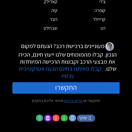
צ'רי
קאדילק
קופרה
קיה
קרייזלר
רובר
רנו
שברולט
מעוניינים ברכישת רכב? הגעתם למקום
הנכון. קבלו מהמומחים שלנו ייעוץ חינם, הכירו
את מבצעי הרכב וקבוצות הרכישה המיוחדות
שלנו.
קבלו מאיתנו בחינם הצעה אטרקטיבית
עכשיו
התקשרו
התקשרו או
מלאו פרטים
ונחזור אליכם בהקדם
שתף