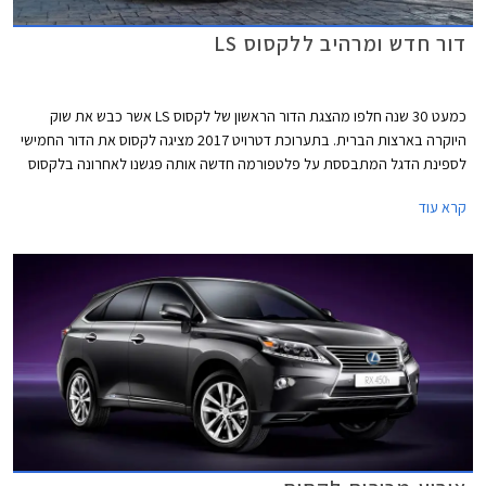
דור חדש ומרהיב ללקסוס LS
כמעט 30 שנה חלפו מהצגת הדור הראשון של לקסוס LS אשר כבש את שוק
היוקרה בארצות הברית. בתערוכת דטרויט 2017 מציגה לקסוס את הדור החמישי
לספינת הדגל המתבססת על פלטפורמה חדשה אותה פגשנו לאחרונה בלקסוס
LC 500 - מכונית הספורט החדשה של החברה. עם עיצוב דינמי ומרשים נראה כי
קרא עוד
ללקסוס LS החדשה צפוי עתיד מזהיר.