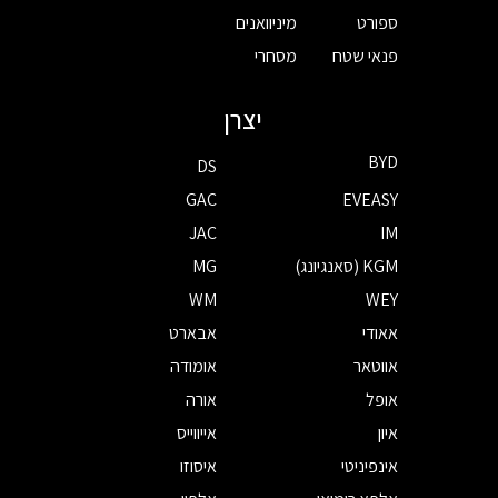
ספורט
מיניוואנים
פנאי שטח
מסחרי
יצרן
BYD
DS
GAC
EVEASY
JAC
IM
KGM (סאנגיונג)
MG
WM
WEY
אאודי
אבארט
אווטאר
אומודה
אופל
אורה
איון
אייווייס
אינפיניטי
איסוזו