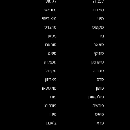
לנצ'יה
לקסוס
מאזדה
מזראטי
מיני
מיצובישי
מקסוס
מרצדס
ניו
ניסאן
סאאב
סובארו
סוזוקי
סיאט
סיטרואן
סמארט
סקודה
סקייוול
סרס
פאריזון
פוטון
פולסטאר
פולקסווגן
פורד
פורשה
פורתינג
פיאט
פיג'ו
פרארי
צ'אנגן