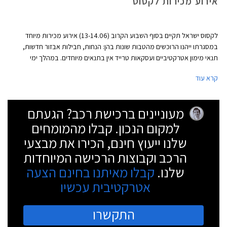
אירוע מכירות לקסוס
לקסוס ישראל תקיים בסוף השבוע הקרוב (13-14.06) אירוע מכירות מיוחד
במסגרתו ייהנו הרוכשים מהטבות שונות בהן: הנחות, חבילות אבזור חדשות,
תנאי מימון אטרקטיביים ועסקאות טרייד אין בתנאים מיוחדים. במהלך ימי
המכירות יוכלו המבקרים באולם התצוגה של לקסוס בהרצליה להתרשם
קרא עוד
מתערוכת המיחזור "אישפח" של האמן רונן וסרמן. המבצע יתקיים באולמות
התצוגה בהרצליה ובחיפה. שעות הפתיחה בימי המכירה: יום ה' 13.6 20:00 -
9:00 ויום ו' 15:00 - 8:30.
מעוניינים ברכישת רכב? הגעתם
למקום הנכון. קבלו מהמומחים
שלנו ייעוץ חינם, הכירו את מבצעי
הרכב וקבוצות הרכישה המיוחדות
שלנו.
קבלו מאיתנו בחינם הצעה
אטרקטיבית עכשיו
התקשרו