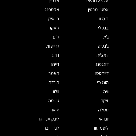
אלפא רומיאו
אלפין
אסטון מרטין
אקספנג
ב.מ.וו
ביואיק
בנטלי
ג'אקו
ג'ילי
ג'יפ
ג'נסיס
גרייט וול
דאצ'יה
דודג'
דונגפנג
דייהו
דייהטסו
האמר
הונגצ'י
הונדה
וויה
וולוו
זיקר
טויוטה
טסלה
יגואר
יונדאי
לינק אנד קו
ליפמוטור
לנד רובר