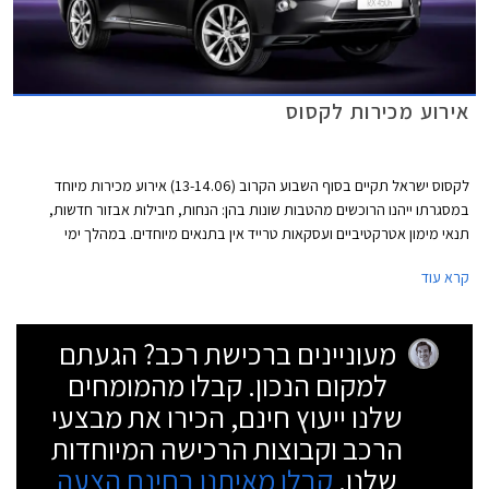
אירוע מכירות לקסוס
לקסוס ישראל תקיים בסוף השבוע הקרוב (13-14.06) אירוע מכירות מיוחד
במסגרתו ייהנו הרוכשים מהטבות שונות בהן: הנחות, חבילות אבזור חדשות,
תנאי מימון אטרקטיביים ועסקאות טרייד אין בתנאים מיוחדים. במהלך ימי
המכירות יוכלו המבקרים באולם התצוגה של לקסוס בהרצליה להתרשם
קרא עוד
מתערוכת המיחזור "אישפח" של האמן רונן וסרמן. המבצע יתקיים באולמות
התצוגה בהרצליה ובחיפה. שעות הפתיחה בימי המכירה: יום ה' 13.6 20:00 -
9:00 ויום ו' 15:00 - 8:30.
מעוניינים ברכישת רכב? הגעתם
למקום הנכון. קבלו מהמומחים
שלנו ייעוץ חינם, הכירו את מבצעי
הרכב וקבוצות הרכישה המיוחדות
שלנו.
קבלו מאיתנו בחינם הצעה