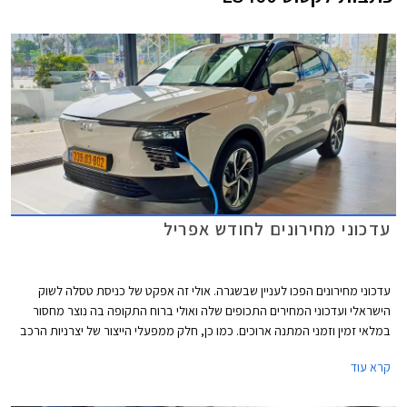
עדכוני מחירונים לחודש אפריל
עדכוני מחירונים הפכו לעניין שבשגרה. אולי זה אפקט של כניסת טסלה לשוק
הישראלי ועדכוני המחירים התכופים שלה ואולי ברוח התקופה בה נוצר מחסור
במלאי זמין וזמני המתנה ארוכים. כמו כן, חלק ממפעלי הייצור של יצרניות הרכב
משדרגים באופן תכוף את מפרטי הרכבים והעלויות מגולגלות אל הצרכן.
קרא עוד