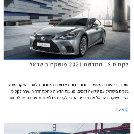
לקסוס LS החדשה 2021 מושקת בישראל
שוק רכבי היוקרה מספק כותרות רבות בשבועות האחרונים. לאחר השקת מותג
ג'נסיס בישראל עם שלושה דגמים, מגיעות חדשות מהמתחרה הישירה לקסוס
אשר משיקה בישראל את מכונית הפאר לקסוס LS לאחר מתיחת פנים. לקסוס
LS הוא הדגם הראשון אותו השיקה היצרנית, ואשר סייע לה לרכוש את אמון
קרא עוד
הלקוחות האמריקאים ולבנות את מוניטין האיכות והאמינות אותו מטפחת
היצרנית כבר למעלה משלושה עשורים.