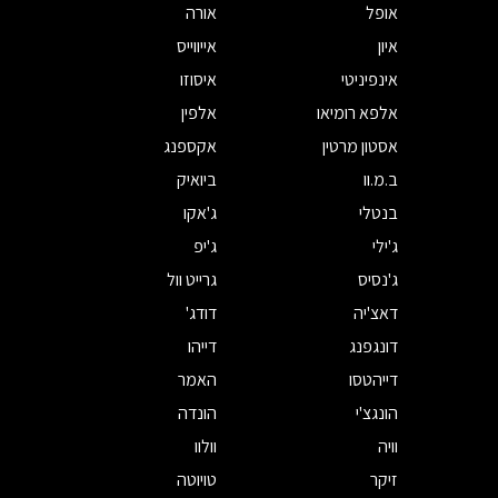
אופל
אורה
איון
אייווייס
אינפיניטי
איסוזו
אלפא רומיאו
אלפין
אסטון מרטין
אקספנג
ב.מ.וו
ביואיק
בנטלי
ג'אקו
ג'ילי
ג'יפ
ג'נסיס
גרייט וול
דאצ'יה
דודג'
דונגפנג
דייהו
דייהטסו
האמר
הונגצ'י
הונדה
וויה
וולוו
זיקר
טויוטה