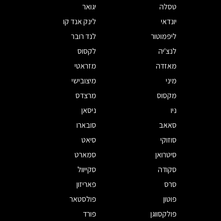
טסלה
יגואר
יונדאי
לינק אנד קו
ליפמוטור
לנד רובר
לנצ'יה
לקסוס
מאזדה
מזראטי
מיני
מיצובישי
מקסוס
מרצדס
ניו
ניסאן
סאאב
סובארו
סוזוקי
סיאט
סיטרואן
סמארט
סקודה
סקייוול
סרס
פאריזון
פוטון
פולסטאר
פולקסווגן
פורד