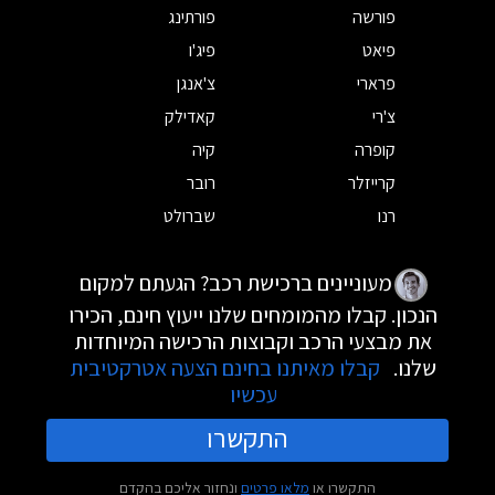
פורשה
פורתינג
פיאט
פיג'ו
פרארי
צ'אנגן
צ'רי
קאדילק
קופרה
קיה
קרייזלר
רובר
רנו
שברולט
מעוניינים ברכישת רכב? הגעתם למקום
הנכון. קבלו מהמומחים שלנו ייעוץ חינם, הכירו
את מבצעי הרכב וקבוצות הרכישה המיוחדות
שלנו.
קבלו מאיתנו בחינם הצעה אטרקטיבית
עכשיו
התקשרו
התקשרו או
מלאו פרטים
ונחזור אליכם בהקדם