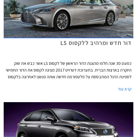
דור חדש ומרהיב ללקסוס LS
כמעט 30 שנה חלפו מהצגת הדור הראשון של לקסוס LS אשר כבש את שוק
היוקרה בארצות הברית. בתערוכת דטרויט 2017 מציגה לקסוס את הדור החמישי
לספינת הדגל המתבססת על פלטפורמה חדשה אותה פגשנו לאחרונה בלקסוס
LC 500 - מכונית הספורט החדשה של החברה. עם עיצוב דינמי ומרשים נראה כי
קרא עוד
ללקסוס LS החדשה צפוי עתיד מזהיר.