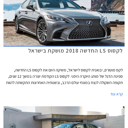
לקסוס LS החדשה 2018 מושקת בישראל
לקס מוטורס, יבואנית לקסוס לישראל, משיקה היום את לקסוס LS החדשה,
ספינת הדגל של מותג היוקרה היפני. לקסוס LS הקודמת יוצרה במשך 12 שנים,
תקופה השקולה לנצח במונחי עולם הרכב, ובשנותיה האחרונות התקשתה להוות
תחרות למרצדס S קלאס וב.מ.וו סדרה 7 המובילות את הקטגוריה ומתחדשות
קרא עוד
באופן תדיר יותר.