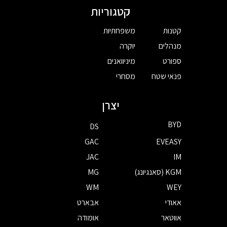
קטגוריות
קטנות
משפחתיות
מנהלים
יוקרה
ספורט
מיניוואנים
פנאי שטח
מסחרי
יצרן
BYD
DS
GAC
EVEASY
JAC
IM
KGM (סאנגיונג)
MG
WM
WEY
אאודי
אבארט
אווטאר
אומודה