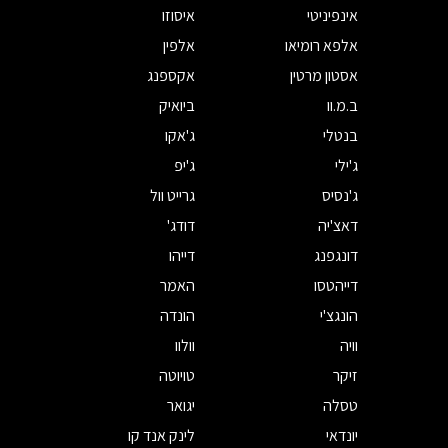
אינפיניטי
איסוזו
אלפא רומיאו
אלפין
אסטון מרטין
אקספנג
ב.מ.וו
ביואיק
בנטלי
ג'אקו
ג'ילי
ג'יפ
ג'נסיס
גרייט וול
דאצ'יה
דודג'
דונגפנג
דייהו
דייהטסו
האמר
הונגצ'י
הונדה
וויה
וולוו
זיקר
טויוטה
טסלה
יגואר
יונדאי
לינק אנד קו