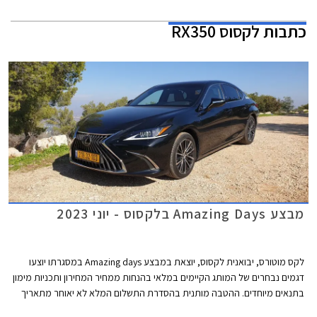
כתבות
לקסוס RX350
מבצע Amazing Days בלקסוס - יוני 2023
לקס מוטורס, יבואנית לקסוס, יוצאת במבצע Amazing days במסגרתו יוצעו
דגמים נבחרים של המותג הקיימים במלאי בהנחות ממחיר המחירון ותכניות מימון
בתנאים מיוחדים. ההטבה מותנית בהסדרת התשלום המלא לא יאוחר מתאריך
ה- 24.06.2023. המבצע יתקיים בכל אולמות התצוגה של לקסוס בין התאריכים