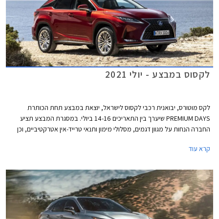
לקסוס במבצע - יולי 2021
לקס מוטורס, יבואנית רכבי לקסוס לישראל, יוצאת במבצע תחת הכותרת
PREMIUM DAYS שיערך בין התאריכים 14-16 ביולי. במסגרת המבצע תציע
החברה הנחות על מגוון דגמים, מסלולי מימון ותנאי טרייד-אין אטרקטיביים, וכן
שנת אחריות רביעית ללא תוספת תשלום.
קרא עוד