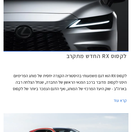
לקסוס RX החדש מתקרב
לקסוס RX הוא דגם משמעותי בהיסטוריה הקצרה יחסית של מותג הפרימיום
היפני לקסוס. מדובר ברכב הפנאי הראשון של החברה, שנחל הצלחה רבה
בארה"ב - שוק היעד המרכזי של המותג, ואף הדגם הנמכר ביותר של לקסוס
בארצות הברית. לקסוס RX היה הדגם הראשון של לקסוס שהציע מערכת הנעה
קרא עוד
היברידית שהפכה למזוהה כל כך עם המותג.