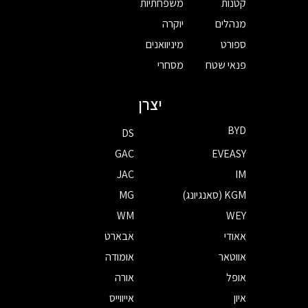
קטנות
משפחתיות
מנהלים
יוקרה
ספורט
מיניוואנים
פנאי שטח
מסחרי
יצרן
BYD
DS
GAC
EVEASY
JAC
IM
KGM (סאנגיונג)
MG
WM
WEY
אאודי
אבארט
אווטאר
אומודה
אופל
אורה
איון
אייווייס