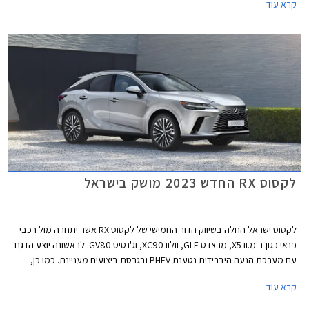
קרא עוד
14-16 ביוני או עד גמר המלאי.
לקסוס RX החדש 2023 מושק בישראל
לקסוס ישראל החלה בשיווק הדור החמישי של לקסוס RX אשר יתחרה מול רכבי
פנאי כגון ב.מ.וו X5, מרצדס GLE, וולוו XC90, וג'נסיס GV80. לראשונה יוצע הדגם
עם מערכת הנעה היברידית נטענת PHEV ובגרסת ביצועים מעניינת. כמו כן,
בשלב זה לא מתוכננת גרסת 7 מושבים כפי שהייתה בדור היוצא.
קרא עוד