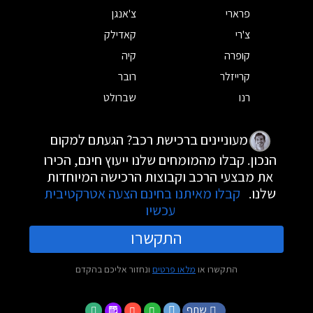
פרארי
צ'אנגן
צ'רי
קאדילק
קופרה
קיה
קרייזלר
רובר
רנו
שברולט
מעוניינים ברכישת רכב? הגעתם למקום
הנכון. קבלו מהמומחים שלנו ייעוץ חינם, הכירו
את מבצעי הרכב וקבוצות הרכישה המיוחדות
שלנו.
קבלו מאיתנו בחינם הצעה אטרקטיבית
עכשיו
התקשרו
התקשרו או
מלאו פרטים
ונחזור אליכם בהקדם
שתף