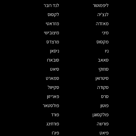
ליפמוטור
לנד רובר
לנצ'יה
לקסוס
מאזדה
מזראטי
מיני
מיצובישי
מקסוס
מרצדס
ניו
ניסאן
סאאב
סובארו
סוזוקי
סיאט
סיטרואן
סמארט
סקודה
סקייוול
סרס
פאריזון
פוטון
פולסטאר
פולקסווגן
פורד
פורשה
פורתינג
פיאט
פיג'ו