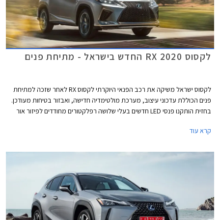
לקסוס RX 2020 החדש בישראל - מתיחת פנים
לקסוס ישראל משיקה את רכב הפנאי היוקרתי לקסוס RX לאחר שזכה למתיחת
פנים הכוללת עדכוני עיצוב, מערכת מולטימדיה חדישה, ואבזור בטיחות מעודכן.
בחזית הותקנו פנסי LED חדשים בעלי שלושה רפלקטורים מחודדים לפיזור אור
יעיל, פגושים בעיצוב חדש, גופי תאורה חדשים מאחור, וחישוקים בקוטר 18-20
קרא עוד
אינץ' מרשימים.