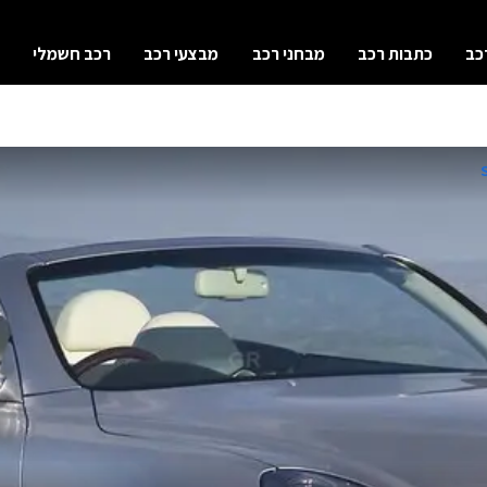
כב
כתבות רכב
מבחני רכב
מבצעי רכב
רכב חשמלי