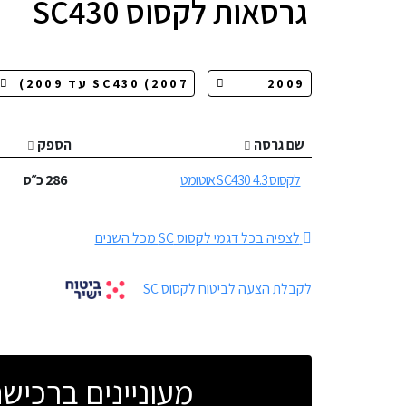
גרסאות
לקסוס SC430
שם גרסה
הספק
לקסוס SC430 4.3 אוטומט
286
כ״ס
לצפיה בכל דגמי לקסוס SC מכל השנים
לקבלת הצעה לביטוח לקסוס SC
מעוניינים ברכי