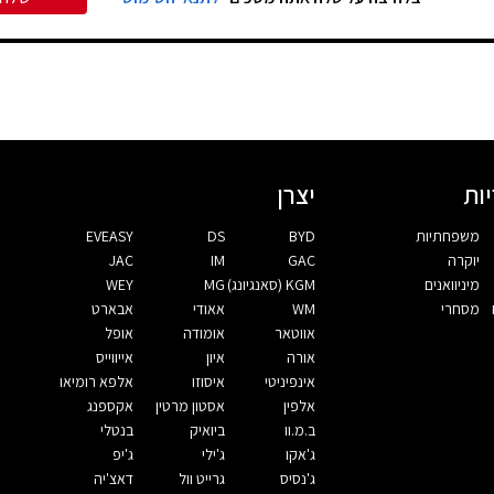
ות
יצרן
משפחתיות
BYD
DS
EVEASY
יוקרה
GAC
IM
JAC
מיניוואנים
KGM (סאנגיונג)
MG
WEY
מסחרי
WM
אאודי
אבארט
אווטאר
אומודה
אופל
אורה
איון
אייווייס
אינפיניטי
איסוזו
אלפא רומיאו
אלפין
אסטון מרטין
אקספנג
ב.מ.וו
ביואיק
בנטלי
ג'אקו
ג'ילי
ג'יפ
ג'נסיס
גרייט וול
דאצ'יה