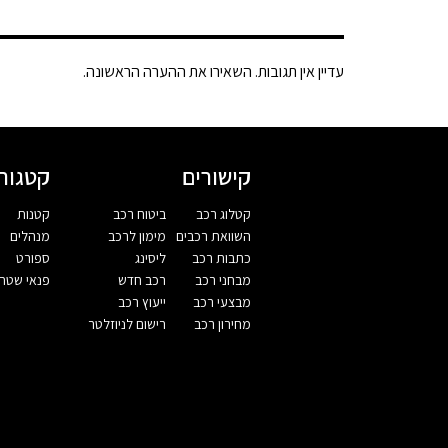
עדיין אין תגובות. השאירו את ההערה הראשונה.
קישורים
קטגורי
קטלוג רכב
ביטוח רכב
קטנות
השוואת רכבים
מימון לרכב
מנהלים
כתבות רכב
ליסינג
ספורט
מבחני רכב
רכב חדש
פנאי שטח
מבצעי רכב
ייעוץ רכב
מחירון רכב
רישום לניוזלטר