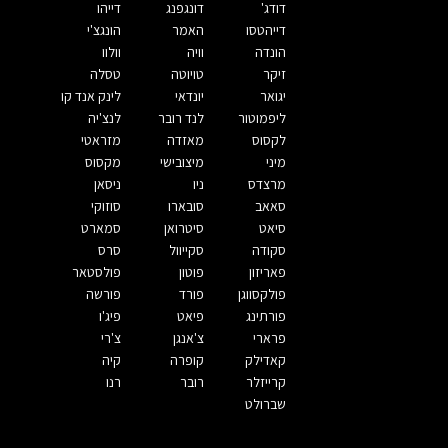
דודג'
דונגפנג
דייהו
דייהטסו
האמר
הונגצ'י
הונדה
וויה
וולוו
זיקר
טויוטה
טסלה
יגואר
יונדאי
לינק אנד קו
ליפמוטור
לנד רובר
לנצ'יה
לקסוס
מאזדה
מזראטי
מיני
מיצובישי
מקסוס
מרצדס
ניו
ניסאן
סאאב
סובארו
סוזוקי
סיאט
סיטרואן
סמארט
סקודה
סקייוול
סרס
פאריזון
פוטון
פולסטאר
פולקסווגן
פורד
פורשה
פורתינג
פיאט
פיג'ו
פרארי
צ'אנגן
צ'רי
קאדילק
קופרה
קיה
קרייזלר
רובר
רנו
שברולט