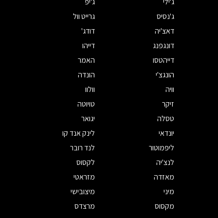
ג'ילי
ג'יפ
ג'נסיס
גרייט וול
דאצ'יה
דודג'
דונגפנג
דייהו
דייהטסו
האמר
הונגצ'י
הונדה
וויה
וולוו
זיקר
טויוטה
טסלה
יגואר
יונדאי
לינק אנד קו
ליפמוטור
לנד רובר
לנצ'יה
לקסוס
מאזדה
מזראטי
מיני
מיצובישי
מקסוס
מרצדס