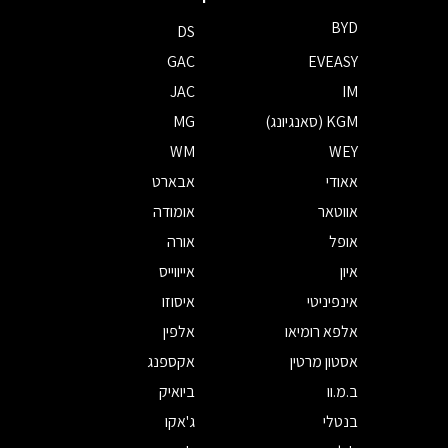
BYD
DS
GAC
EVEASY
JAC
IM
KGM (סאנגיונג)
MG
WM
WEY
אאודי
אבארט
אווטאר
אומודה
אופל
אורה
איון
אייווייס
אינפיניטי
איסוזו
אלפא רומיאו
אלפין
אסטון מרטין
אקספנג
ב.מ.וו
ביואיק
בנטלי
ג'אקו