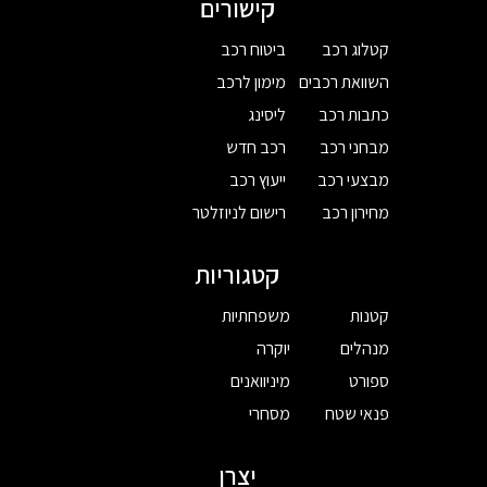
קישורים
קטלוג רכב
ביטוח רכב
השוואת רכבים
מימון לרכב
כתבות רכב
ליסינג
מבחני רכב
רכב חדש
מבצעי רכב
ייעוץ רכב
מחירון רכב
רישום לניוזלטר
קטגוריות
קטנות
משפחתיות
מנהלים
יוקרה
ספורט
מיניוואנים
פנאי שטח
מסחרי
יצרן