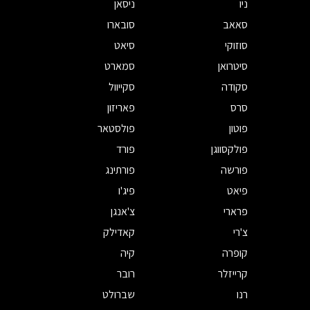
ניו
ניסאן
סאאב
סובארו
סוזוקי
סיאט
סיטרואן
סמארט
סקודה
סקייוול
סרס
פאריזון
פוטון
פולסטאר
פולקסווגן
פורד
פורשה
פורתינג
פיאט
פיג'ו
פרארי
צ'אנגן
צ'רי
קאדילק
קופרה
קיה
קרייזלר
רובר
רנו
שברולט