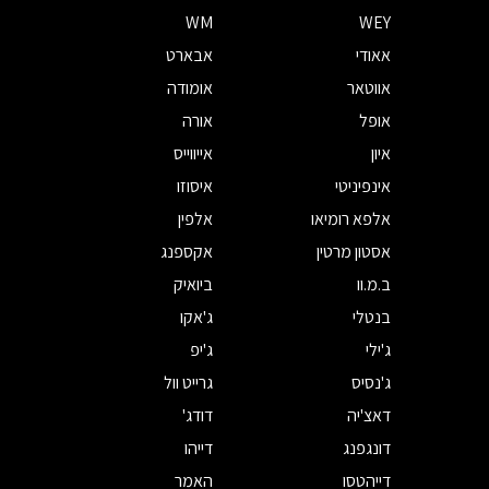
WM
WEY
אאודי
אבארט
אווטאר
אומודה
אופל
אורה
איון
אייווייס
אינפיניטי
איסוזו
אלפא רומיאו
אלפין
אסטון מרטין
אקספנג
ב.מ.וו
ביואיק
בנטלי
ג'אקו
ג'ילי
ג'יפ
ג'נסיס
גרייט וול
דאצ'יה
דודג'
דונגפנג
דייהו
דייהטסו
האמר