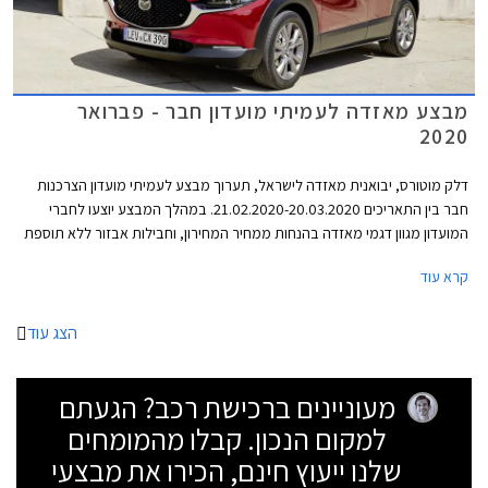
מבצע מאזדה לעמיתי מועדון חבר - פברואר
2020
דלק מוטורס, יבואנית מאזדה לישראל, תערוך מבצע לעמיתי מועדון הצרכנות
חבר בין התאריכים 21.02.2020-20.03.2020. במהלך המבצע יוצעו לחברי
המועדון מגוון דגמי מאזדה בהנחות ממחיר המחירון, וחבילות אבזור ללא תוספת
תשלום. בנוסף יוצעו מסלולי מימון בשיתוף בנק אוצר החייל ותכנית המימון חבר
קרא עוד
ליס. המבצע יתקיים בכל אולמות התצוגה של מאזדה ברחבי הארץ.
הצג עוד
מעוניינים ברכישת רכב? הגעתם
למקום הנכון. קבלו מהמומחים
שלנו ייעוץ חינם, הכירו את מבצעי