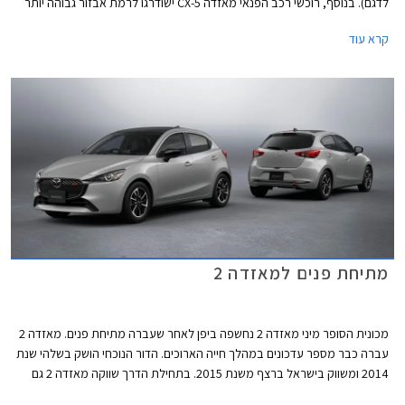
לדגם). בנוסף, רוכשי רכב הפנאי מאזדה CX-5 ישודרגו לרמת אבזור גבוהה יותר
ללא תוספת תשלום. המבצע יערך בין התאריכים 7-14 ביולי בכל אולמות
קרא עוד
התצוגה של מאזדה ברחבי הארץ.
מתיחת פנים למאזדה 2
מכונית הסופר מיני מאזדה 2 נחשפה ביפן לאחר שעברה מתיחת פנים. מאזדה 2
עברה כבר מספר עדכונים במהלך חייה הארוכים. הדור הנוכחי הושק בשלהי שנת
2014 ומשווק בישראל ברצף משנת 2015. בתחילת הדרך שווקה מאזדה 2 גם
בגרסת סדאן אך שיווקה פסק לפני מספר שנים. על אף גילה המתקדם מאזדה 2