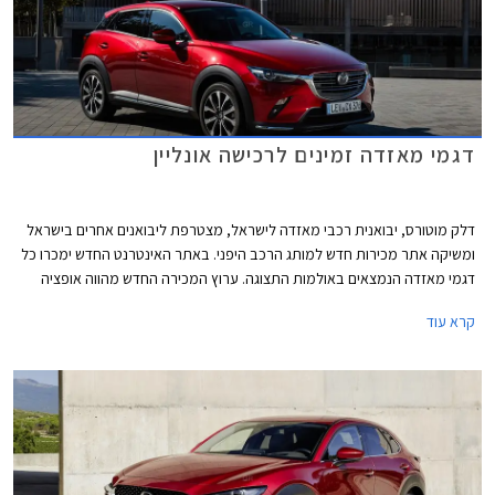
דגמי מאזדה זמינים לרכישה אונליין
דלק מוטורס, יבואנית רכבי מאזדה לישראל, מצטרפת ליבואנים אחרים בישראל
ומשיקה אתר מכירות חדש למותג הרכב היפני. באתר האינטרנט החדש ימכרו כל
דגמי מאזדה הנמצאים באולמות התצוגה. ערוץ המכירה החדש מהווה אופציה
נוחה ומשתלמת לרכישת רכב ללא צורך בהגעה פיזית לאולמות התצוגה.
קרא עוד
הלקוחות אשר יבחרו ברכישה דרך האתר יהנו מתהליך מכירה מהיר ופשוט,
מסירת הרכב בבית הלקוח, ומהטבות בלעדיות לרוכשים אונליין.