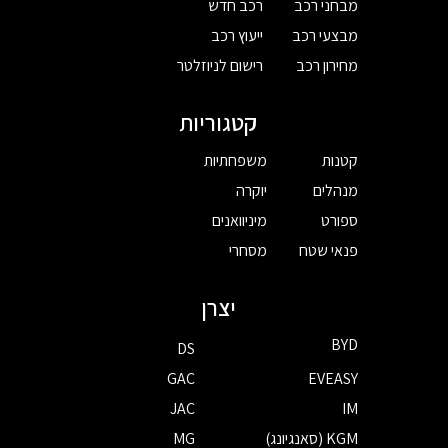
מבחני רכב
רכב חדש
מבצעי רכב
ייעוץ רכב
מחירון רכב
רישום לניוזלטר
קטגוריות
קטנות
משפחתיות
מנהלים
יוקרה
ספורט
מיניוואנים
פנאי שטח
מסחרי
יצרן
BYD
DS
GAC
EVEASY
JAC
IM
KGM (סאנגיונג)
MG