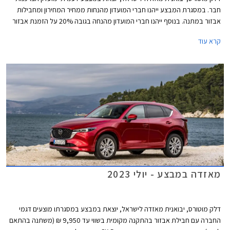
חבר. במסגרת המבצע ייהנו חברי המועדון מהנחות ממחיר המחירון ומחבילות
אבזור במתנה. בנוסף ייהנו חברי המועדון מהנחה בגובה 20% על הזמנת אבזור
בהתקנה מקומית, אפשרות לתשלום עד 30,000 בכרטיס האשראי של המועדון,
קרא עוד
הלוואה בריבית פריים מינוס 0.4% בבנק הבינלאומי-אוצר החייל, ומאפשרות
לרכישת הרכב באמצעות תוכנית המימון חבר ליס. המבצע יתקיים בכל אולמות
התצוגה של מאזדה בין התאריכים 12.09.2023-13.10.2023.
מאזדה במבצע - יולי 2023
דלק מוטורס, יבואנית מאזדה לישראל, יוצאת במבצע במסגרתו מוצעים דגמי
החברה עם חבילת אבזור בהתקנה מקומית בשווי עד 9,950 ₪ (משתנה בהתאם