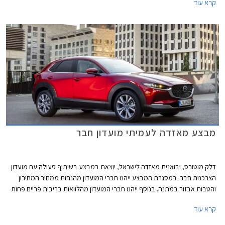
קרא עוד
הובילה בשנת 2022 את טבלת המסירות בקטגוריית הסופר מיני והתברגה
למקום הרביעי ברשימת המכוניות הנמכרות ביותר בישראל. ההישג התקבל
בעיקר בזכות מלאי זמין וזכייה במכרזי רכש של מנהל הרכב הממשלתי.
מבצע מאזדה לעמיתי מועדון חבר
דלק מוטורס, יבואנית מאזדה לישראל, יוצאת במבצע בשיתוף פעולה עם מועדון
הצרכנות חבר. במסגרת המבצע ייהנו חברי המועדון מהנחות ממחיר המחירון
והטבות אבזור במתנה. בנוסף ייהנו חברי המועדון מהלוואות בריבית פריים פחות
0.4% בבנק הבינלאומי-אוצר החייל, ומאפשרות לרכישת הרכב באמצעות
קרא עוד
תוכנית המימון חבר ליס. המבצע יתקיים בכל אולמות התצוגה של מאזדה בין
התאריכים 19.02.2021-19.03.2021.