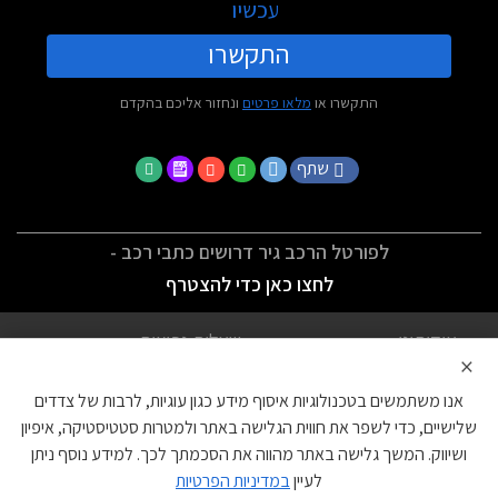
עכשיו
התקשרו
התקשרו או
מלאו פרטים
ונחזור אליכם בהקדם
שתף
לפורטל הרכב גיר דרושים כתבי רכב -
לחצו כאן כדי להצטרף
אודותינו
שאלות נפוצות
×
לתנאי השימוש
מדיניות פרטיות
אנו משתמשים בטכנולוגיות איסוף מידע כגון עוגיות, לרבות של צדדים
הצהרת נגישות
צור קשר
שלישיים, כדי לשפר את חווית הגלישה באתר ולמטרות סטטיסטיקה, איפיון
ושיווק. המשך גלישה באתר מהווה את הסכמתך לכך. למידע נוסף ניתן
עוגיות
לעיין
במדיניות הפרטיות