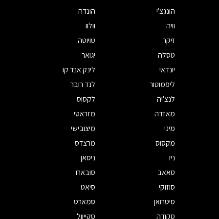
הונגצ'י
הונדה
וויה
וולוו
זיקר
טויוטה
טסלה
יגואר
יונדאי
לינק אנד קו
ליפמוטור
לנד רובר
לנצ'יה
לקסוס
מאזדה
מזראטי
מיני
מיצובישי
מקסוס
מרצדס
ניו
ניסאן
סאאב
סובארו
סוזוקי
סיאט
סיטרואן
סמארט
סקודה
סקייוול