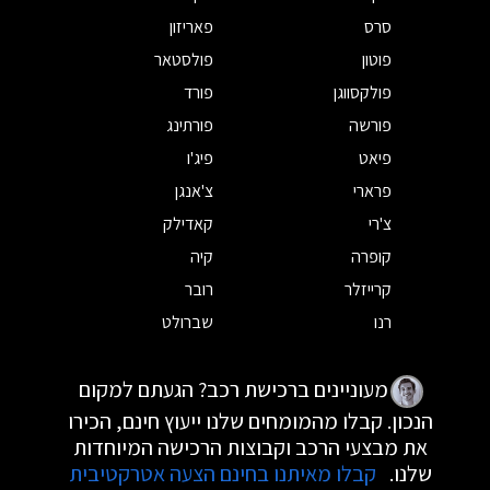
סרס
פאריזון
פוטון
פולסטאר
פולקסווגן
פורד
פורשה
פורתינג
פיאט
פיג'ו
פרארי
צ'אנגן
צ'רי
קאדילק
קופרה
קיה
קרייזלר
רובר
רנו
שברולט
מעוניינים ברכישת רכב? הגעתם למקום
הנכון. קבלו מהמומחים שלנו ייעוץ חינם, הכירו
את מבצעי הרכב וקבוצות הרכישה המיוחדות
שלנו.
קבלו מאיתנו בחינם הצעה אטרקטיבית