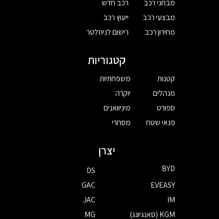
מבחני רכב
רכב חדש
מבצעי רכב
ייעוץ רכב
מחירון רכב
רישום לניוזלטר
קטגוריות
קטנות
משפחתיות
מנהלים
יוקרה
ספורט
מיניוואנים
פנאי שטח
מסחרי
יצרן
BYD
DS
GAC
EVEASY
JAC
IM
KGM (סאנגיונג)
MG