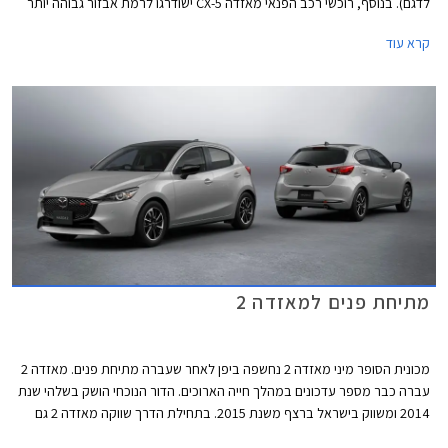
לדגם). בנוסף, רוכשי רכב הפנאי מאזדה CX-5 ישודרגו לרמת אבזור גבוהה יותר
ללא תוספת תשלום. המבצע יערך בין התאריכים 7-14 ביולי בכל אולמות
קרא עוד
התצוגה של מאזדה ברחבי הארץ.
מתיחת פנים למאזדה 2
מכונית הסופר מיני מאזדה 2 נחשפה ביפן לאחר שעברה מתיחת פנים. מאזדה 2
עברה כבר מספר עדכונים במהלך חייה הארוכים. הדור הנוכחי הושק בשלהי שנת
2014 ומשווק בישראל ברצף משנת 2015. בתחילת הדרך שווקה מאזדה 2 גם
בגרסת סדאן אך שיווקה פסק לפני מספר שנים. על אף גילה המתקדם מאזדה 2