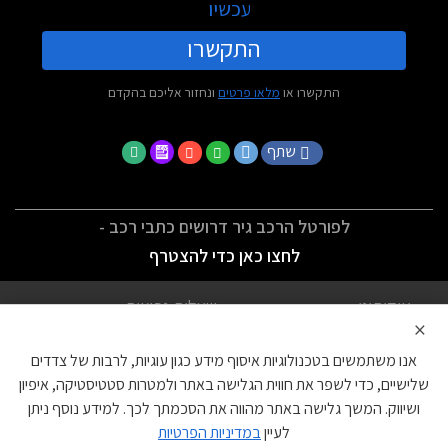
עכשיו
התקשרו
התקשרו או
מלאו פרטים
ונחזור אליכם בהקדם
שתף
לפורטל הרכב גיר דרושים כתבי רכב -
לחצו כאן כדי להצטרף
אודותינו
שאלות נפוצות
×
לתנאי השימוש
מדיניות פרטיות
אנו משתמשים בטכנולוגיות איסוף מידע כגון עוגיות, לרבות של צדדים
הצהרת נגישות
צור קשר
שלישיים, כדי לשפר את חווית הגלישה באתר ולמטרות סטטיסטיקה, איפיון
ושיווק. המשך גלישה באתר מהווה את הסכמתך לכך. למידע נוסף ניתן
עוגיות
לעיין
במדיניות הפרטיות