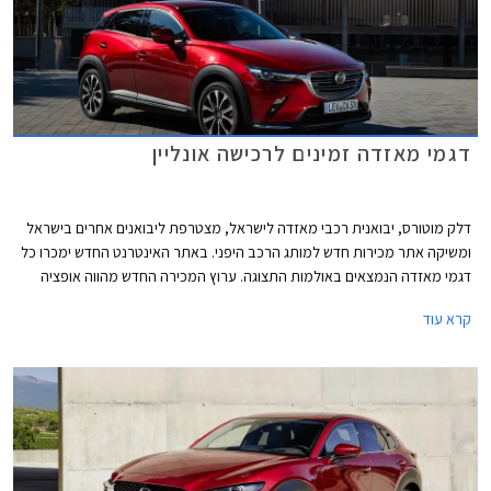
דגמי מאזדה זמינים לרכישה אונליין
דלק מוטורס, יבואנית רכבי מאזדה לישראל, מצטרפת ליבואנים אחרים בישראל
ומשיקה אתר מכירות חדש למותג הרכב היפני. באתר האינטרנט החדש ימכרו כל
דגמי מאזדה הנמצאים באולמות התצוגה. ערוץ המכירה החדש מהווה אופציה
נוחה ומשתלמת לרכישת רכב ללא צורך בהגעה פיזית לאולמות התצוגה.
קרא עוד
הלקוחות אשר יבחרו ברכישה דרך האתר יהנו מתהליך מכירה מהיר ופשוט,
מסירת הרכב בבית הלקוח, ומהטבות בלעדיות לרוכשים אונליין.