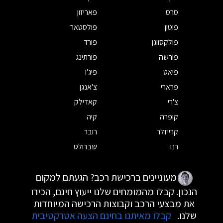
סרס
פאריזון
פוטון
פולסטאר
פולקסווגן
פורד
פורשה
פורתינג
פיאט
פיג'ו
פרארי
צ'אנגן
צ'רי
קאדילק
קופרה
קיה
קרייזלר
רובר
רנו
שברולט
מעוניינים ברכישת רכב? הגעתם למקום
הנכון. קבלו מהמומחים שלנו ייעוץ חינם, הכירו
את מבצעי הרכב וקבוצות הרכישה המיוחדות
שלנו.
קבלו מאיתנו בחינם הצעה אטרקטיבית