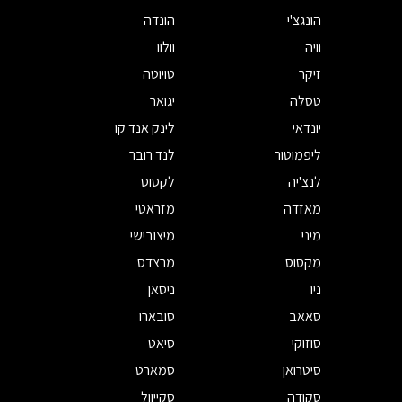
הונגצ'י
הונדה
וויה
וולוו
זיקר
טויוטה
טסלה
יגואר
יונדאי
לינק אנד קו
ליפמוטור
לנד רובר
לנצ'יה
לקסוס
מאזדה
מזראטי
מיני
מיצובישי
מקסוס
מרצדס
ניו
ניסאן
סאאב
סובארו
סוזוקי
סיאט
סיטרואן
סמארט
סקודה
סקייוול