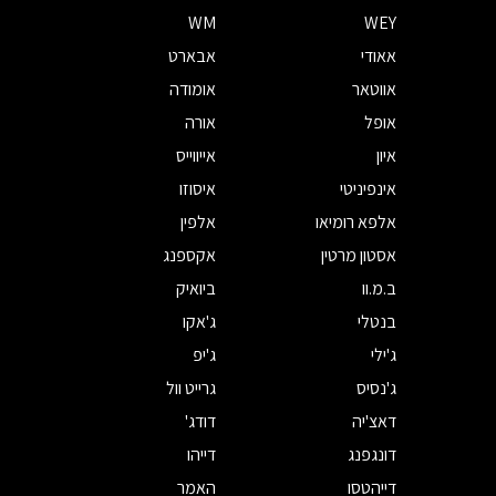
WM
WEY
אאודי
אבארט
אווטאר
אומודה
אופל
אורה
איון
אייווייס
אינפיניטי
איסוזו
אלפא רומיאו
אלפין
אסטון מרטין
אקספנג
ב.מ.וו
ביואיק
בנטלי
ג'אקו
ג'ילי
ג'יפ
ג'נסיס
גרייט וול
דאצ'יה
דודג'
דונגפנג
דייהו
דייהטסו
האמר