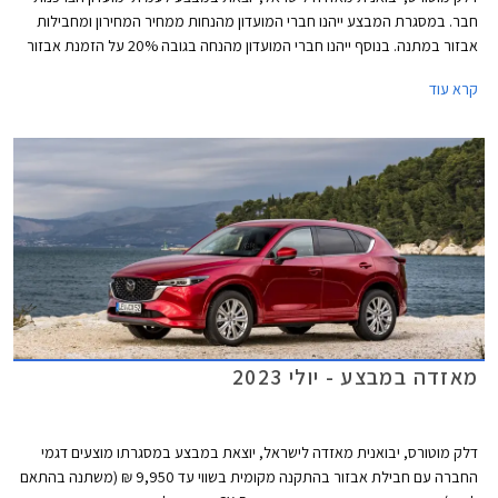
חבר. במסגרת המבצע ייהנו חברי המועדון מהנחות ממחיר המחירון ומחבילות
אבזור במתנה. בנוסף ייהנו חברי המועדון מהנחה בגובה 20% על הזמנת אבזור
בהתקנה מקומית, אפשרות לתשלום עד 30,000 בכרטיס האשראי של המועדון,
קרא עוד
הלוואה בריבית פריים מינוס 0.4% בבנק הבינלאומי-אוצר החייל, ומאפשרות
לרכישת הרכב באמצעות תוכנית המימון חבר ליס. המבצע יתקיים בכל אולמות
התצוגה של מאזדה בין התאריכים 12.09.2023-13.10.2023.
מאזדה במבצע - יולי 2023
דלק מוטורס, יבואנית מאזדה לישראל, יוצאת במבצע במסגרתו מוצעים דגמי
החברה עם חבילת אבזור בהתקנה מקומית בשווי עד 9,950 ₪ (משתנה בהתאם