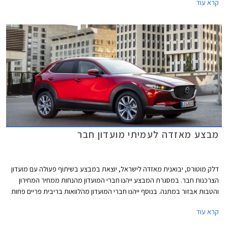
קרא עוד
הובילה בשנת 2022 את טבלת המסירות בקטגוריית הסופר מיני והתברגה
למקום הרביעי ברשימת המכוניות הנמכרות ביותר בישראל. ההישג התקבל
בעיקר בזכות מלאי זמין וזכייה במכרזי רכש של מנהל הרכב הממשלתי.
מבצע מאזדה לעמיתי מועדון חבר
דלק מוטורס, יבואנית מאזדה לישראל, יוצאת במבצע בשיתוף פעולה עם מועדון
הצרכנות חבר. במסגרת המבצע ייהנו חברי המועדון מהנחות ממחיר המחירון
והטבות אבזור במתנה. בנוסף ייהנו חברי המועדון מהלוואות בריבית פריים פחות
0.4% בבנק הבינלאומי-אוצר החייל, ומאפשרות לרכישת הרכב באמצעות
קרא עוד
תוכנית המימון חבר ליס. המבצע יתקיים בכל אולמות התצוגה של מאזדה בין
התאריכים 19.02.2021-19.03.2021.