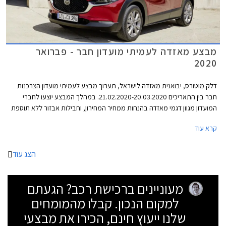
מבצע מאזדה לעמיתי מועדון חבר - פברואר
2020
דלק מוטורס, יבואנית מאזדה לישראל, תערוך מבצע לעמיתי מועדון הצרכנות
חבר בין התאריכים 21.02.2020-20.03.2020. במהלך המבצע יוצעו לחברי
המועדון מגוון דגמי מאזדה בהנחות ממחיר המחירון, וחבילות אבזור ללא תוספת
תשלום. בנוסף יוצעו מסלולי מימון בשיתוף בנק אוצר החייל ותכנית המימון חבר
קרא עוד
ליס. המבצע יתקיים בכל אולמות התצוגה של מאזדה ברחבי הארץ.
הצג עוד
מעוניינים ברכישת רכב? הגעתם
למקום הנכון. קבלו מהמומחים
שלנו ייעוץ חינם, הכירו את מבצעי