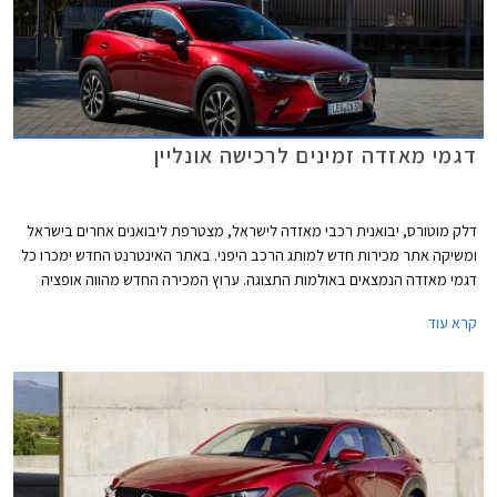
דגמי מאזדה זמינים לרכישה אונליין
דלק מוטורס, יבואנית רכבי מאזדה לישראל, מצטרפת ליבואנים אחרים בישראל
ומשיקה אתר מכירות חדש למותג הרכב היפני. באתר האינטרנט החדש ימכרו כל
דגמי מאזדה הנמצאים באולמות התצוגה. ערוץ המכירה החדש מהווה אופציה
נוחה ומשתלמת לרכישת רכב ללא צורך בהגעה פיזית לאולמות התצוגה.
קרא עוד
הלקוחות אשר יבחרו ברכישה דרך האתר יהנו מתהליך מכירה מהיר ופשוט,
מסירת הרכב בבית הלקוח, ומהטבות בלעדיות לרוכשים אונליין.