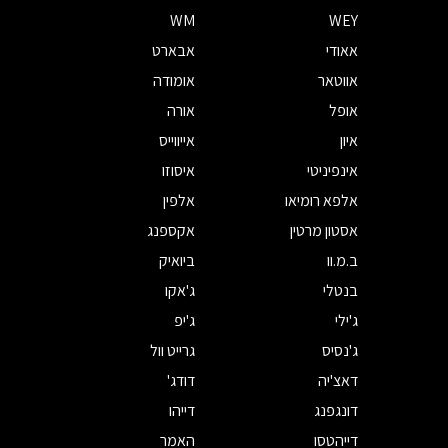
WM
WEY
אאודי
אבארט
אווטאר
אומודה
אופל
אורה
איון
אייווייס
אינפיניטי
איסוזו
אלפא רומיאו
אלפין
אסטון מרטין
אקספנג
ב.מ.וו
ביואיק
בנטלי
ג'אקו
ג'ילי
ג'יפ
ג'נסיס
גרייט וול
דאצ'יה
דודג'
דונגפנג
דייהו
דייהטסו
האמר