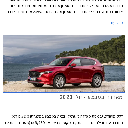
חבר. במסגרת המבצע ייהנו חברי המועדון מהנחות ממחיר המחירון ומחבילות
אבזור במתנה. בנוסף ייהנו חברי המועדון מהנחה בגובה 20% על הזמנת אבזור
בהתקנה מקומית, אפשרות לתשלום עד 30,000 בכרטיס האשראי של המועדון,
קרא עוד
הלוואה בריבית פריים מינוס 0.4% בבנק הבינלאומי-אוצר החייל, ומאפשרות
לרכישת הרכב באמצעות תוכנית המימון חבר ליס. המבצע יתקיים בכל אולמות
התצוגה של מאזדה בין התאריכים 12.09.2023-13.10.2023.
מאזדה במבצע - יולי 2023
דלק מוטורס, יבואנית מאזדה לישראל, יוצאת במבצע במסגרתו מוצעים דגמי
החברה עם חבילת אבזור בהתקנה מקומית בשווי עד 9,950 ₪ (משתנה בהתאם