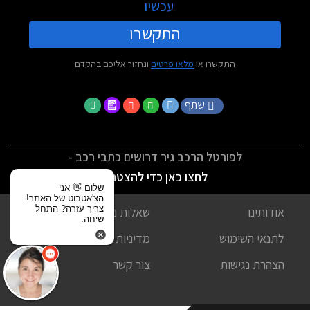
עכשיו
התקשרו
התקשרו או
מלאו פרטים
ונחזור אליכם בהקדם
שתף
לפורטל הרכב גיר דרושים כתבי רכב -
לחצו כאן כדי להצטרף
שלום 👋 אני
הצ'אטבוט של האתר!
צריך עזרה? התחל
אודותינו
שאלות נפוצות
שיחה.
לתנאי השימוש
מדיניות פרטיות
הצהרת נגישות
צור קשר