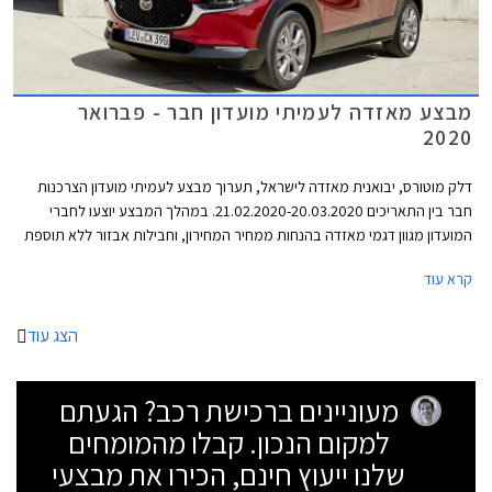
מבצע מאזדה לעמיתי מועדון חבר - פברואר
2020
דלק מוטורס, יבואנית מאזדה לישראל, תערוך מבצע לעמיתי מועדון הצרכנות
חבר בין התאריכים 21.02.2020-20.03.2020. במהלך המבצע יוצעו לחברי
המועדון מגוון דגמי מאזדה בהנחות ממחיר המחירון, וחבילות אבזור ללא תוספת
תשלום. בנוסף יוצעו מסלולי מימון בשיתוף בנק אוצר החייל ותכנית המימון חבר
קרא עוד
ליס. המבצע יתקיים בכל אולמות התצוגה של מאזדה ברחבי הארץ.
הצג עוד
מעוניינים ברכישת רכב? הגעתם
למקום הנכון. קבלו מהמומחים
שלנו ייעוץ חינם, הכירו את מבצעי