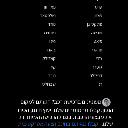
סרס
פאריזון
פוטון
פולסטאר
פולקסווגן
פורד
פורשה
פורתינג
פיאט
פיג'ו
פרארי
צ'אנגן
צ'רי
קאדילק
קופרה
קיה
קרייזלר
רובר
רנו
שברולט
מעוניינים ברכישת רכב? הגעתם למקום
הנכון. קבלו מהמומחים שלנו ייעוץ חינם, הכירו
את מבצעי הרכב וקבוצות הרכישה המיוחדות
שלנו.
קבלו מאיתנו בחינם הצעה אטרקטיבית