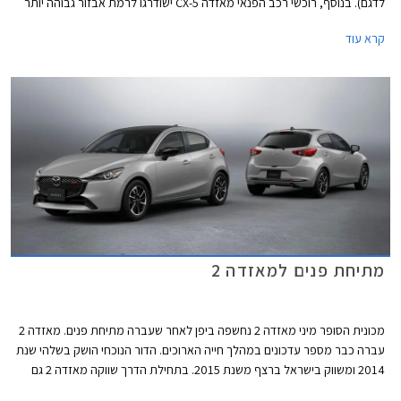
לדגם). בנוסף, רוכשי רכב הפנאי מאזדה CX-5 ישודרגו לרמת אבזור גבוהה יותר
ללא תוספת תשלום. המבצע יערך בין התאריכים 7-14 ביולי בכל אולמות
קרא עוד
התצוגה של מאזדה ברחבי הארץ.
מתיחת פנים למאזדה 2
מכונית הסופר מיני מאזדה 2 נחשפה ביפן לאחר שעברה מתיחת פנים. מאזדה 2
עברה כבר מספר עדכונים במהלך חייה הארוכים. הדור הנוכחי הושק בשלהי שנת
2014 ומשווק בישראל ברצף משנת 2015. בתחילת הדרך שווקה מאזדה 2 גם
בגרסת סדאן אך שיווקה פסק לפני מספר שנים. על אף גילה המתקדם מאזדה 2