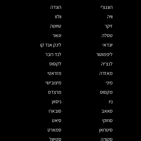
הונגצ'י
הונדה
וויה
וולוו
זיקר
טויוטה
טסלה
יגואר
יונדאי
לינק אנד קו
ליפמוטור
לנד רובר
לנצ'יה
לקסוס
מאזדה
מזראטי
מיני
מיצובישי
מקסוס
מרצדס
ניו
ניסאן
סאאב
סובארו
סוזוקי
סיאט
סיטרואן
סמארט
סקודה
סקייוול