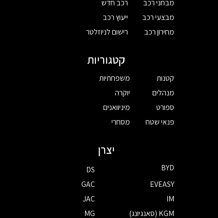
מבחני רכב
רכב חדש
מבצעי רכב
ייעוץ רכב
מחירון רכב
רישום לניוזלטר
קטגוריות
קטנות
משפחתיות
מנהלים
יוקרה
ספורט
מיניוואנים
פנאי שטח
מסחרי
יצרן
BYD
DS
GAC
EVEASY
JAC
IM
KGM (סאנגיונג)
MG