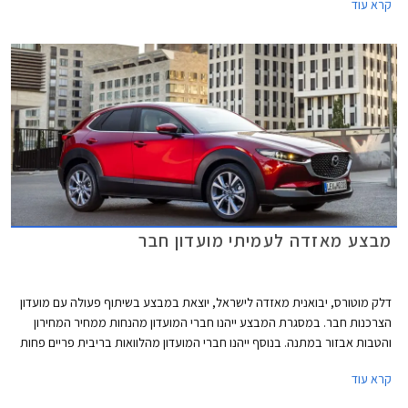
קרא עוד
הובילה בשנת 2022 את טבלת המסירות בקטגוריית הסופר מיני והתברגה
למקום הרביעי ברשימת המכוניות הנמכרות ביותר בישראל. ההישג התקבל
בעיקר בזכות מלאי זמין וזכייה במכרזי רכש של מנהל הרכב הממשלתי.
מבצע מאזדה לעמיתי מועדון חבר
דלק מוטורס, יבואנית מאזדה לישראל, יוצאת במבצע בשיתוף פעולה עם מועדון
הצרכנות חבר. במסגרת המבצע ייהנו חברי המועדון מהנחות ממחיר המחירון
והטבות אבזור במתנה. בנוסף ייהנו חברי המועדון מהלוואות בריבית פריים פחות
0.4% בבנק הבינלאומי-אוצר החייל, ומאפשרות לרכישת הרכב באמצעות
קרא עוד
תוכנית המימון חבר ליס. המבצע יתקיים בכל אולמות התצוגה של מאזדה בין
התאריכים 19.02.2021-19.03.2021.