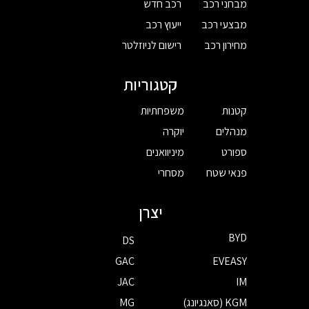
מבחני רכב
רכב חדש
מבצעי רכב
ייעוץ רכב
מחירון רכב
רישום לניוזלטר
קטגוריות
קטנות
משפחתיות
מנהלים
יוקרה
ספורט
מיניוואנים
פנאי שטח
מסחרי
יצרן
BYD
DS
GAC
EVEASY
JAC
IM
KGM (סאנגיונג)
MG