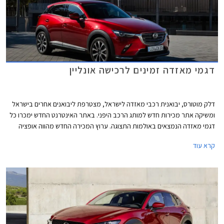
דגמי מאזדה זמינים לרכישה אונליין
דלק מוטורס, יבואנית רכבי מאזדה לישראל, מצטרפת ליבואנים אחרים בישראל
ומשיקה אתר מכירות חדש למותג הרכב היפני. באתר האינטרנט החדש ימכרו כל
דגמי מאזדה הנמצאים באולמות התצוגה. ערוץ המכירה החדש מהווה אופציה
נוחה ומשתלמת לרכישת רכב ללא צורך בהגעה פיזית לאולמות התצוגה.
קרא עוד
הלקוחות אשר יבחרו ברכישה דרך האתר יהנו מתהליך מכירה מהיר ופשוט,
מסירת הרכב בבית הלקוח, ומהטבות בלעדיות לרוכשים אונליין.