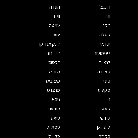
הונגצ'י
הונדה
וויה
וולוו
זיקר
טויוטה
טסלה
יגואר
יונדאי
לינק אנד קו
ליפמוטור
לנד רובר
לנצ'יה
לקסוס
מאזדה
מזראטי
מיני
מיצובישי
מקסוס
מרצדס
ניו
ניסאן
סאאב
סובארו
סוזוקי
סיאט
סיטרואן
סמארט
סקודה
סקייוול