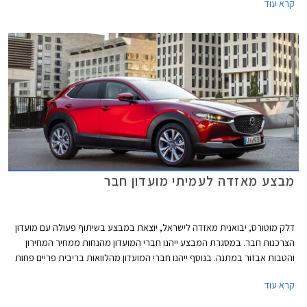
קרא עוד
הובילה בשנת 2022 את טבלת המסירות בקטגוריית הסופר מיני והתברגה
למקום הרביעי ברשימת המכוניות הנמכרות ביותר בישראל. ההישג התקבל
בעיקר בזכות מלאי זמין וזכייה במכרזי רכש של מנהל הרכב הממשלתי.
מבצע מאזדה לעמיתי מועדון חבר
דלק מוטורס, יבואנית מאזדה לישראל, יוצאת במבצע בשיתוף פעולה עם מועדון
הצרכנות חבר. במסגרת המבצע ייהנו חברי המועדון מהנחות ממחיר המחירון
והטבות אבזור במתנה. בנוסף ייהנו חברי המועדון מהלוואות בריבית פריים פחות
0.4% בבנק הבינלאומי-אוצר החייל, ומאפשרות לרכישת הרכב באמצעות
קרא עוד
תוכנית המימון חבר ליס. המבצע יתקיים בכל אולמות התצוגה של מאזדה בין
התאריכים 19.02.2021-19.03.2021.