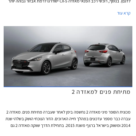
לדגם). בנוסף, רוכשי רכב הפנאי מאזדה CX-5 ישודרגו לרמת אבזור גבוהה יותר
ללא תוספת תשלום. המבצע יערך בין התאריכים 7-14 ביולי בכל אולמות
קרא עוד
התצוגה של מאזדה ברחבי הארץ.
מתיחת פנים למאזדה 2
מכונית הסופר מיני מאזדה 2 נחשפה ביפן לאחר שעברה מתיחת פנים. מאזדה 2
עברה כבר מספר עדכונים במהלך חייה הארוכים. הדור הנוכחי הושק בשלהי שנת
2014 ומשווק בישראל ברצף משנת 2015. בתחילת הדרך שווקה מאזדה 2 גם
בגרסת סדאן אך שיווקה פסק לפני מספר שנים. על אף גילה המתקדם מאזדה 2