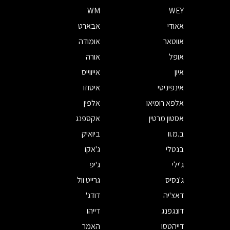
WM
WEY
אאודי
אבארט
אווטאר
אומודה
אופל
אורה
איון
אייווייס
אינפיניטי
איסוזו
אלפא רומיאו
אלפין
אסטון מרטין
אקספנג
ב.מ.וו
ביואיק
בנטלי
ג'אקו
ג'ילי
ג'יפ
ג'נסיס
גרייט וול
דאצ'יה
דודג'
דונגפנג
דייהו
דייהטסו
האמר