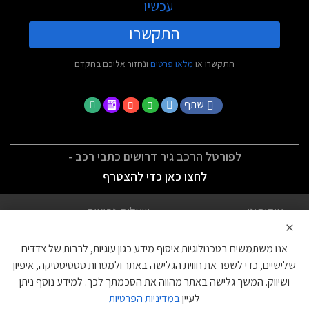
עכשיו
התקשרו
התקשרו או
מלאו פרטים
ונחזור אליכם בהקדם
שתף
לפורטל הרכב גיר דרושים כתבי רכב -
לחצו כאן כדי להצטרף
אודותינו
שאלות נפוצות
×
לתנאי השימוש
מדיניות פרטיות
אנו משתמשים בטכנולוגיות איסוף מידע כגון עוגיות, לרבות של צדדים
הצהרת נגישות
צור קשר
שלישיים, כדי לשפר את חווית הגלישה באתר ולמטרות סטטיסטיקה, איפיון
ושיווק. המשך גלישה באתר מהווה את הסכמתך לכך. למידע נוסף ניתן
עוגיות
לעיין
במדיניות הפרטיות