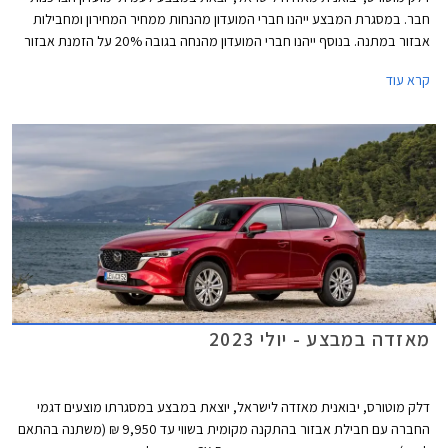
חבר. במסגרת המבצע ייהנו חברי המועדון מהנחות ממחיר המחירון ומחבילות
אבזור במתנה. בנוסף ייהנו חברי המועדון מהנחה בגובה 20% על הזמנת אבזור
בהתקנה מקומית, אפשרות לתשלום עד 30,000 בכרטיס האשראי של המועדון,
קרא עוד
הלוואה בריבית פריים מינוס 0.4% בבנק הבינלאומי-אוצר החייל, ומאפשרות
לרכישת הרכב באמצעות תוכנית המימון חבר ליס. המבצע יתקיים בכל אולמות
התצוגה של מאזדה בין התאריכים 12.09.2023-13.10.2023.
מאזדה במבצע - יולי 2023
דלק מוטורס, יבואנית מאזדה לישראל, יוצאת במבצע במסגרתו מוצעים דגמי
החברה עם חבילת אבזור בהתקנה מקומית בשווי עד 9,950 ₪ (משתנה בהתאם