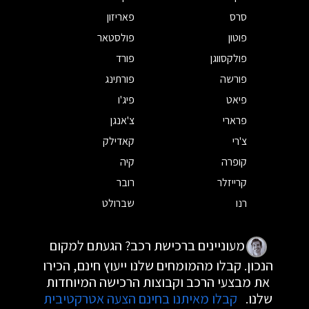
סרס
פאריזון
פוטון
פולסטאר
פולקסווגן
פורד
פורשה
פורתינג
פיאט
פיג'ו
פרארי
צ'אנגן
צ'רי
קאדילק
קופרה
קיה
קרייזלר
רובר
רנו
שברולט
מעוניינים ברכישת רכב? הגעתם למקום
הנכון. קבלו מהמומחים שלנו ייעוץ חינם, הכירו
את מבצעי הרכב וקבוצות הרכישה המיוחדות
שלנו.
קבלו מאיתנו בחינם הצעה אטרקטיבית