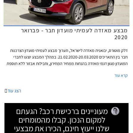
מבצע מאזדה לעמיתי מועדון חבר - פברואר
2020
דלק מוטורס, יבואנית מאזדה לישראל, תערוך מבצע לעמיתי מועדון הצרכנות
חבר בין התאריכים 21.02.2020-20.03.2020. במהלך המבצע יוצעו לחברי
המועדון מגוון דגמי מאזדה בהנחות ממחיר המחירון, וחבילות אבזור ללא תוספת
תשלום. בנוסף יוצעו מסלולי מימון בשיתוף בנק אוצר החייל ותכנית המימון חבר
קרא עוד
ליס. המבצע יתקיים בכל אולמות התצוגה של מאזדה ברחבי הארץ.
הצג עוד
מעוניינים ברכישת רכב? הגעתם
למקום הנכון. קבלו מהמומחים
שלנו ייעוץ חינם, הכירו את מבצעי