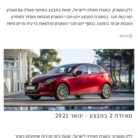
דלק מוטורס, יבואנית מאזדה לישראל, יוצאת במבצע בשיתוף פעולה עם מועדון
הצרכנות חבר. במסגרת המבצע ייהנו חברי המועדון מהנחות ממחיר המחירון
והטבות אבזור במתנה. בנוסף ייהנו חברי המועדון מהלוואות בריבית פריים פחות
0.4% בבנק הבינלאומי-אוצר החייל, ומאפשרות לרכישת הרכב באמצעות
קרא עוד
תוכנית המימון חבר ליס. המבצע יתקיים בכל אולמות התצוגה של מאזדה בין
התאריכים 19.02.2021-19.03.2021.
מאזדה 2 במבצע - ינואר 2021
דלק מוטורס, יבואנית מאזדה לישראל, יוצאת בימי מכירות שיתקיימו באתר