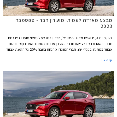
מבצע מאזדה לעמיתי מועדון חבר - ספטמבר
2023
דלק מוטורס, יבואנית מאזדה לישראל, יוצאת במבצע לעמיתי מועדון הצרכנות
חבר. במסגרת המבצע ייהנו חברי המועדון מהנחות ממחיר המחירון ומחבילות
אבזור במתנה. בנוסף ייהנו חברי המועדון מהנחה בגובה 20% על הזמנת אבזור
בהתקנה מקומית, אפשרות לתשלום עד 30,000 בכרטיס האשראי של המועדון,
קרא עוד
הלוואה בריבית פריים מינוס 0.4% בבנק הבינלאומי-אוצר החייל, ומאפשרות
לרכישת הרכב באמצעות תוכנית המימון חבר ליס. המבצע יתקיים בכל אולמות
התצוגה של מאזדה בין התאריכים 12.09.2023-13.10.2023.