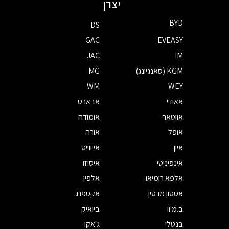
יצרן
BYD
DS
GAC
EVEASY
JAC
IM
KGM (סאנגיונג)
MG
WM
WEY
אאודי
אבארט
אווטאר
אומודה
אופל
אורה
איון
אייווייס
אינפיניטי
איסוזו
אלפא רומיאו
אלפין
אסטון מרטין
אקספנג
ב.מ.וו
ביואיק
בנטלי
ג'אקו