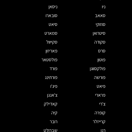
ניו
ניסאן
סאאב
סובארו
סוזוקי
סיאט
סיטרואן
סמארט
סקודה
סקייוול
סרס
פאריזון
פוטון
פולסטאר
פולקסווגן
פורד
פורשה
פורתינג
פיאט
פיג'ו
פרארי
צ'אנגן
צ'רי
קאדילק
קופרה
קיה
קרייזלר
רובר
רנו
שברולט