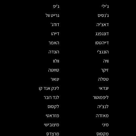
ג'ילי
ג'יפ
ג'נסיס
גרייט וול
דאצ'יה
דודג'
דונגפנג
דייהו
דייהטסו
האמר
הונגצ'י
הונדה
וויה
וולוו
זיקר
טויוטה
טסלה
יגואר
יונדאי
לינק אנד קו
ליפמוטור
לנד רובר
לנצ'יה
לקסוס
מאזדה
מזראטי
מיני
מיצובישי
מקסוס
מרצדס