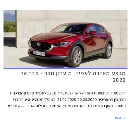
מסירת הרכב בבית הלקוח, ומהטבות בלעדיות לרוכשים אונליין.
מבצע מאזדה לעמיתי מועדון חבר - פברואר
2020
דלק מוטורס, יבואנית מאזדה לישראל, תערוך מבצע לעמיתי מועדון הצרכנות
חבר בין התאריכים 21.02.2020-20.03.2020. במהלך המבצע יוצעו לחברי
המועדון מגוון דגמי מאזדה בהנחות ממחיר המחירון, וחבילות אבזור ללא תוספת
תשלום. בנוסף יוצעו מסלולי מימון בשיתוף בנק אוצר החייל ותכנית המימון חבר
קרא עוד
ליס. המבצע יתקיים בכל אולמות התצוגה של מאזדה ברחבי הארץ.