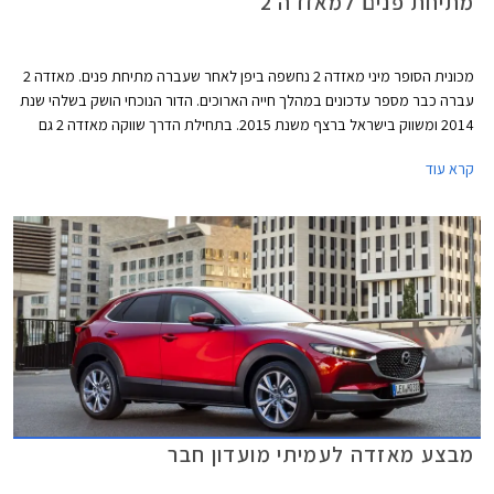
מתיחת פנים למאזדה 2
מכונית הסופר מיני מאזדה 2 נחשפה ביפן לאחר שעברה מתיחת פנים. מאזדה 2
עברה כבר מספר עדכונים במהלך חייה הארוכים. הדור הנוכחי הושק בשלהי שנת
2014 ומשווק בישראל ברצף משנת 2015. בתחילת הדרך שווקה מאזדה 2 גם
בגרסת סדאן אך שיווקה פסק לפני מספר שנים. על אף גילה המתקדם מאזדה 2
קרא עוד
הובילה בשנת 2022 את טבלת המסירות בקטגוריית הסופר מיני והתברגה
למקום הרביעי ברשימת המכוניות הנמכרות ביותר בישראל. ההישג התקבל
בעיקר בזכות מלאי זמין וזכייה במכרזי רכש של מנהל הרכב הממשלתי.
מבצע מאזדה לעמיתי מועדון חבר