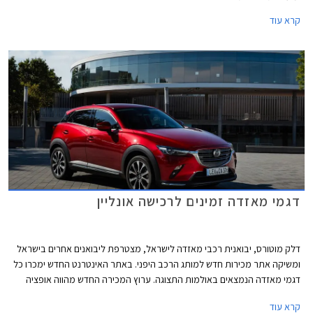
קרא עוד
דגמי מאזדה זמינים לרכישה אונליין
דלק מוטורס, יבואנית רכבי מאזדה לישראל, מצטרפת ליבואנים אחרים בישראל
ומשיקה אתר מכירות חדש למותג הרכב היפני. באתר האינטרנט החדש ימכרו כל
דגמי מאזדה הנמצאים באולמות התצוגה. ערוץ המכירה החדש מהווה אופציה
נוחה ומשתלמת לרכישת רכב ללא צורך בהגעה פיזית לאולמות התצוגה.
קרא עוד
הלקוחות אשר יבחרו ברכישה דרך האתר יהנו מתהליך מכירה מהיר ופשוט,