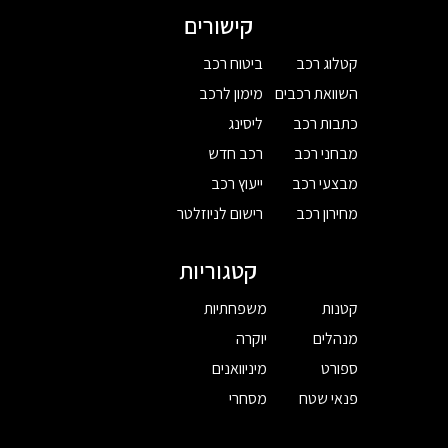
קישורים
קטלוג רכב
ביטוח רכב
השוואת רכבים
מימון לרכב
כתבות רכב
ליסינג
מבחני רכב
רכב חדש
מבצעי רכב
ייעוץ רכב
מחירון רכב
רישום לניוזלטר
קטגוריות
קטנות
משפחתיות
מנהלים
יוקרה
ספורט
מיניוואנים
פנאי שטח
מסחרי