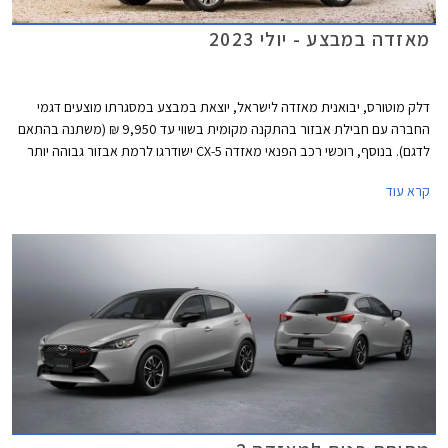
מאזדה במבצע - יולי 2023
דלק מוטורס, יבואנית מאזדה לישראל, יוצאת במבצע במסגרתו מוצעים דגמי
החברה עם חבילת אבזור בהתקנה מקומית בשווי עד 9,950 ₪ (משתנה בהתאם
לדגם). בנוסף, רוכשי רכב הפנאי מאזדה CX-5 ישודרגו לרמת אבזור גבוהה יותר
ללא תוספת תשלום. המבצע יערך בין התאריכים 7-14 ביולי בכל אולמות
קרא עוד
התצוגה של מאזדה ברחבי הארץ.