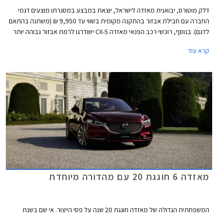
דלק מוטורס, יבואנית מאזדה לישראל, יוצאת במבצע במסגרתו מוצעים דגמי
החברה עם חבילת אבזור בהתקנה מקומית בשווי עד 9,950 ₪ (משתנה בהתאם
לדגם). בנוסף, רוכשי רכב הפנאי מאזדה CX-5 ישודרגו לרמת אבזור גבוהה יותר
ללא תוספת תשלום. המבצע יערך בין התאריכים 7-14 ביולי בכל אולמות
קרא עוד
התצוגה של מאזדה ברחבי הארץ.
מאזדה 6 חוגגת 20 עם מהדורה מיוחדת
המשפחתית הגדולה של מאזדה חוגגת 20 שנה על פסי הייצור. אי שם בשנת