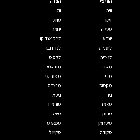
הונגצ'י
הונדה
וויה
וולוו
זיקר
טויוטה
טסלה
יגואר
יונדאי
לינק אנד קו
ליפמוטור
לנד רובר
לנצ'יה
לקסוס
מאזדה
מזראטי
מיני
מיצובישי
מקסוס
מרצדס
ניו
ניסאן
סאאב
סובארו
סוזוקי
סיאט
סיטרואן
סמארט
סקודה
סקייוול