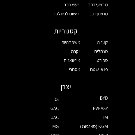
מבצעי רכב
ייעוץ רכב
מחירון רכב
רישום לניוזלטר
קטגוריות
קטנות
משפחתיות
מנהלים
יוקרה
ספורט
מיניוואנים
פנאי שטח
מסחרי
יצרן
BYD
DS
GAC
EVEASY
JAC
IM
KGM (סאנגיונג)
MG