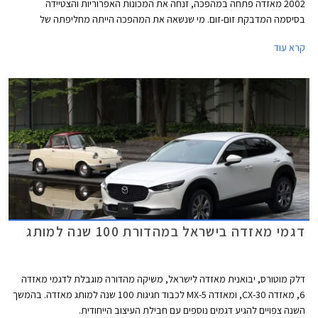
2002 מאזדה פתחה במהפכה, זנחה את המכונות האפרוריות והצטיידה
בסיסמה המדבקת זום-זום. מי שנשאה את המהפכה הייתה מחליפתה של
מאזדה 626 הוותיקה והמהוגנת - מאזדה 6. העיצוב היה נועז וספורטיבי עם
קרא עוד
פנסים שקופים ומבחר צבעים שכלל גווני צהוב ואדום, תא הנוסעים זכה למראה
מקורי עם פתחי מיזוג עגולים, ויותר מהכל האווירה הספורטיבית חדרה עמוק אל
המכלולים עם התנהגות כביש מהנה.
דגמי מאזדה בישראל במהדורת 100 שנה למותג
דלק מוטורס, יבואנית מאזדה לישראל, משיקה מהדורה מוגבלת לדגמי מאזדה
6, מאזדה CX-30, ומאזדה MX-5 לכבוד חגיגות 100 שנה למותג מאזדה. בהמשך
השנה צפויים להגיע דגמים נוספים עם חבילת העיצוב הייחודית.