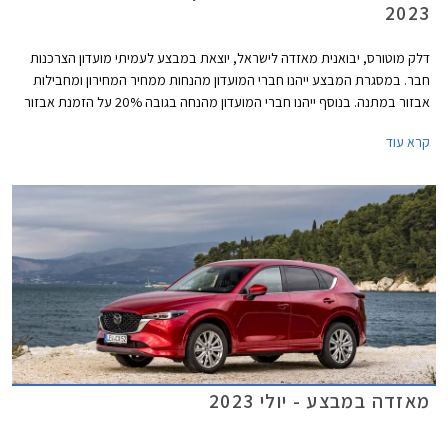
2023
דלק מוטורס, יבואנית מאזדה לישראל, יוצאת במבצע לעמיתי מועדון הצרכנות
חבר. במסגרת המבצע ייהנו חברי המועדון מהנחות ממחיר המחירון ומחבילות
אבזור במתנה. בנוסף ייהנו חברי המועדון מהנחה בגובה 20% על הזמנת אבזור
בהתקנה מקומית, אפשרות לתשלום עד 30,000 בכרטיס האשראי של המועדון,
קרא עוד
הלוואה בריבית פריים מינוס 0.4% בבנק הבינלאומי-אוצר החייל, ומאפשרות
לרכישת הרכב באמצעות תוכנית המימון חבר ליס. המבצע יתקיים בכל אולמות
התצוגה של מאזדה בין התאריכים 12.09.2023-13.10.2023.
מאזדה במבצע - יולי 2023