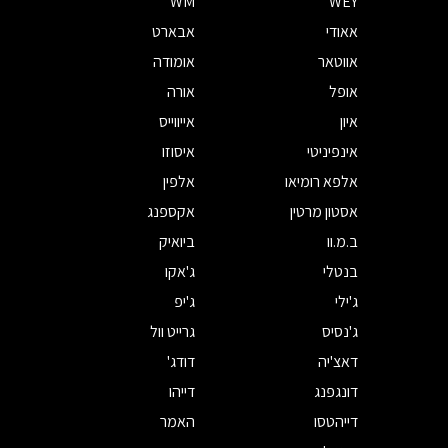
WM
WEY
אאודי
אבארט
אווטאר
אומודה
אופל
אורה
איון
אייווייס
אינפיניטי
איסוזו
אלפא רומיאו
אלפין
אסטון מרטין
אקספנג
ב.מ.וו
ביואיק
בנטלי
ג'אקו
ג'ילי
ג'יפ
ג'נסיס
גרייט וול
דאצ'יה
דודג'
דונגפנג
דייהו
דייהטסו
האמר