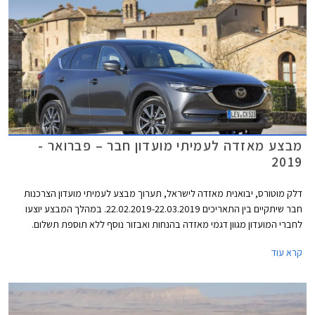
מבצע מאזדה לעמיתי מועדון חבר – פברואר -
2019
דלק מוטורס, יבואנית מאזדה לישראל, תערוך מבצע לעמיתי מועדון הצרכנות
חבר שיתקיים בין התאריכים 22.02.2019-22.03.2019. במהלך המבצע יוצעו
לחברי המועדון מגוון דגמי מאזדה בהנחות ואבזור נוסף ללא תוספת תשלום.
בנוסף יוצעו מסלולי מימון בשיתוף בנק אוצר החייל ותכנית המימון חבר ליס.
קרא עוד
המבצע יתקיים בכל אולמות התצוגה של מאזדה ברחבי הארץ.