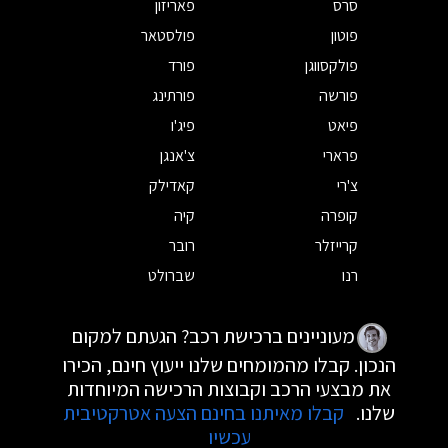
סרס
פאריזון
פוטון
פולסטאר
פולקסווגן
פורד
פורשה
פורתינג
פיאט
פיג'ו
פרארי
צ'אנגן
צ'רי
קאדילק
קופרה
קיה
קרייזלר
רובר
רנו
שברולט
מעוניינים ברכישת רכב? הגעתם למקום
הנכון. קבלו מהמומחים שלנו ייעוץ חינם, הכירו
את מבצעי הרכב וקבוצות הרכישה המיוחדות
שלנו.
קבלו מאיתנו בחינם הצעה אטרקטיבית
עכשיו