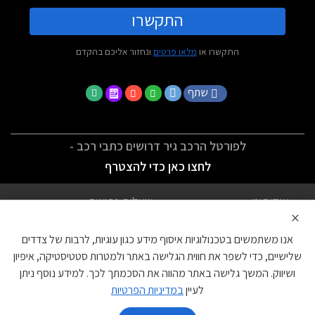
התקשרו
התקשרו או
מלאו פרטים
ונחזור אליכם בהקדם
שתף
לפורטל הרכב גיר דרושים כתבי רכב -
לחצו כאן כדי להצטרף
אודותינו
שאלות נפוצות
×
לתנאי השימוש
מדיניות פרטיות
אנו משתמשים בטכנולוגיות איסוף מידע כגון עוגיות, לרבות של צדדים
הצהרת נגישות
צור קשר
שלישיים, כדי לשפר את חווית הגלישה באתר ולמטרות סטטיסטיקה, איפיון
ושיווק. המשך גלישה באתר מהווה את הסכמתך לכך. למידע נוסף ניתן
עוגיות
לעיין
במדיניות הפרטיות