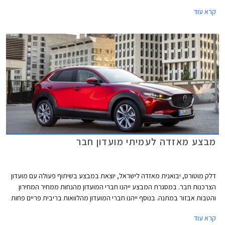
קרא עוד
מבצע מאזדה לעמיתי מועדון חבר
דלק מוטורס, יבואנית מאזדה לישראל, יוצאת במבצע בשיתוף פעולה עם מועדון
הצרכנות חבר. במסגרת המבצע ייהנו חברי המועדון מהנחות ממחיר המחירון
והטבות אבזור במתנה. בנוסף ייהנו חברי המועדון מהלוואות בריבית פריים פחות
0.4% בבנק הבינלאומי-אוצר החייל, ומאפשרות לרכישת הרכב באמצעות
קרא עוד
תוכנית המימון חבר ליס. המבצע יתקיים בכל אולמות התצוגה של מאזדה בין