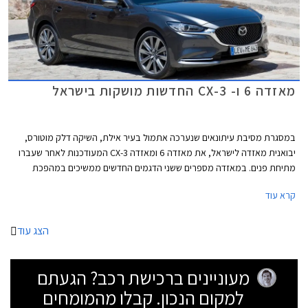
מאזדה 6 ו- CX-3 החדשות מושקות בישראל
במסגרת מסיבת עיתונאים שנערכה אתמול בעיר אילת, השיקה דלק מוטורס,
יבואנית מאזדה לישראל, את מאזדה 6 ומאזדה CX-3 המעודכנות לאחר שעברו
מתיחת פנים. במאזדה מספרים ששני הדגמים החדשים ממשיכים במהפכת
הפרימיום של היצרן שהחלה עם השקת מאזדה CX-5 לפני כשנה.
קרא עוד
הצג עוד
מעוניינים ברכישת רכב? הגעתם
למקום הנכון. קבלו מהמומחים