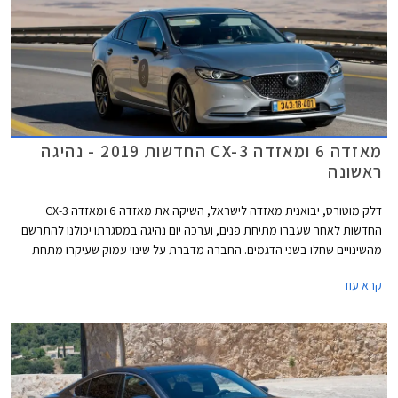
מאזדה 6 ומאזדה CX-3 החדשות 2019 - נהיגה
ראשונה
דלק מוטורס, יבואנית מאזדה לישראל, השיקה את מאזדה 6 ומאזדה CX-3
החדשות לאחר שעברו מתיחת פנים, וערכה יום נהיגה במסגרתו יכולנו להתרשם
מהשינויים שחלו בשני הדגמים. החברה מדברת על שינוי עמוק שעיקרו מתחת
לפני השטח ושיפור משמעותי באיכות, המציב את מאזדה בטווח שבין היצרנים
קרא עוד
העממיים לבין יצרני הפרימיום.