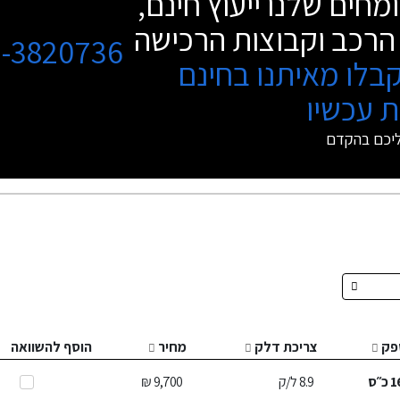
מחים שלנו ייעוץ חינם,
הרכב וקבוצות הרכישה
3-3820736
בלו מאיתנו בחינם
 עכשיו
ליכם בהקדם
פק
צריכת דלק
מחיר
הוסף להשוואה
1
כ״ס
8.9
ל/ק
9,700 ₪