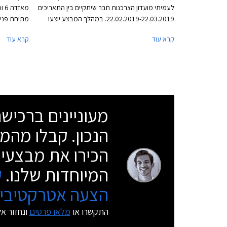
לעמיתי מועדון הצרכנות חבר שיתקיים בין התאריכים
22.02.2019-22.03.2019. במהלך המבצע יוצעו
מתיחת פנים,
לחברי המועדון מגוון דגמי מאזדה בהנחות ואבזור
להתרשם מהש
קרא עוד
קרא עוד
נוסף ללא תוספת תשלום. בנוסף יוצעו מסלולי מימון
מדברת על ש
בשיתוף בנק אוצר החייל ותכנית המימון חבר ליס.
ושיפור משמ
המבצע יתקיים בכל אולמות התצוגה של מאזדה
שבין היצרני
ברחבי הארץ.
מעוניינים ברכי
הנכון. קבלו מהמו
הכירו את מבצעי 
המיוחדות שלנו.
ק
הצעה אטרקטיבית
התקשרו או
מלאו פרטים
ונחזור א