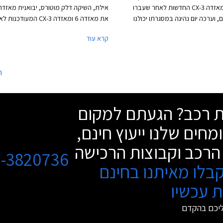
מאזדה 6 ומאזדה CX-3 החדשות לאחר שעברו
אילת, השיקה דלק מוטורס, יבואנית מאזדה
 וערכה יום נהיגה במסגרתו יכולנו
את מאזדה 6 ומאזדה CX-3 המעודכנו
ינויים שחלו בשני הדגמים. החברה
שעברו מתיחת פנים. במאזדה מספרים ששנ
קרא עוד
ינוי עמוק שעיקרו מתחת לפני השטח
הדגמים החדשים ממשיכים במהפכת הפרימ
עותי באיכות, המציב את מאזדה בטווח
היצרן שהחלה עם השקת מאזדה CX-5 לפני כשנה.
ם העממיים לבין יצרני הפרימיום.
ה
שת רכב? הגעתם למקום
מחים שלנו ייעוץ חינם,
הרכב וקבוצות הרכישה
3-3820736
בלו מאיתנו בחינם
 עכשיו
ליכם בהקדם