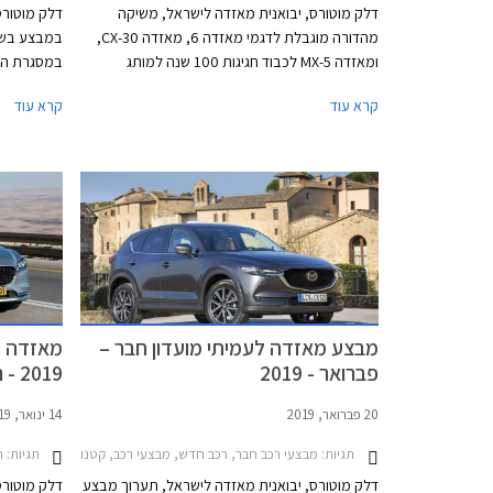
דלק מוטורס, יבואנית מאזדה לישראל, משיקה
דלק מוטורס
מהדורה מוגבלת לדגמי מאזדה 6, מאזדה CX-30,
במבצע בשית
ומאזדה MX-5 לכבוד חגיגות 100 שנה למותג
במסגרת המב
מאזדה. בהמשך השנה צפויים להגיע דגמים נוספים
ממחיר המחי
קרא עוד
קרא עוד
עם חבילת העיצוב הייחודית.
בבנק הבינל
הרכב באמצע
יתקיים בכל
התאריכים 19.02.2021-19.03.2021.
מבצע מאזדה לעמיתי מועדון חבר –
פברואר - 2019
2019 - נהיגה ראשונה
20 פברואר, 2019
14 ינואר, 2019
תגיות:
תגיות:
מבצעי רכב חבר, רכב חדש, מבצעי רכב, קטנות, משפחתיות, מנהלים, פנאי שטח, מאזדה, מאזדה 6 סדאן 2019-2024, מאזדה 2 חמש דלתות 2017-2020, מאזדה 2 דמיו 2015-2020, מ
ח
דלק מוטורס, יבואנית מאזדה לישראל, תערוך מבצע
דלק מוטורס