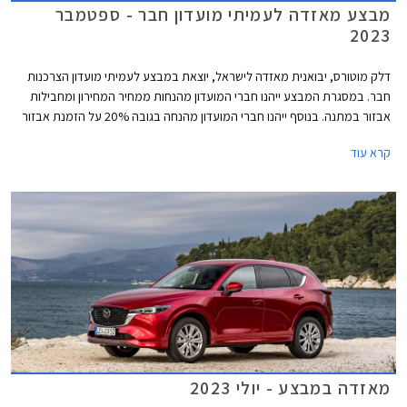
מבצע מאזדה לעמיתי מועדון חבר - ספטמבר
2023
דלק מוטורס, יבואנית מאזדה לישראל, יוצאת במבצע לעמיתי מועדון הצרכנות
חבר. במסגרת המבצע ייהנו חברי המועדון מהנחות ממחיר המחירון ומחבילות
אבזור במתנה. בנוסף ייהנו חברי המועדון מהנחה בגובה 20% על הזמנת אבזור
בהתקנה מקומית, אפשרות לתשלום עד 30,000 בכרטיס האשראי של המועדון,
קרא עוד
הלוואה בריבית פריים מינוס 0.4% בבנק הבינלאומי-אוצר החייל, ומאפשרות
לרכישת הרכב באמצעות תוכנית המימון חבר ליס. המבצע יתקיים בכל אולמות
התצוגה של מאזדה בין התאריכים 12.09.2023-13.10.2023.
מאזדה במבצע - יולי 2023