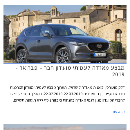
מבצע מאזדה לעמיתי מועדון חבר – פברואר -
2019
דלק מוטורס, יבואנית מאזדה לישראל, תערוך מבצע לעמיתי מועדון הצרכנות
חבר שיתקיים בין התאריכים 22.02.2019-22.03.2019. במהלך המבצע יוצעו
לחברי המועדון מגוון דגמי מאזדה בהנחות ואבזור נוסף ללא תוספת תשלום.
בנוסף יוצעו מסלולי מימון בשיתוף בנק אוצר החייל ותכנית המימון חבר ליס.
קרא עוד
המבצע יתקיים בכל אולמות התצוגה של מאזדה ברחבי הארץ.