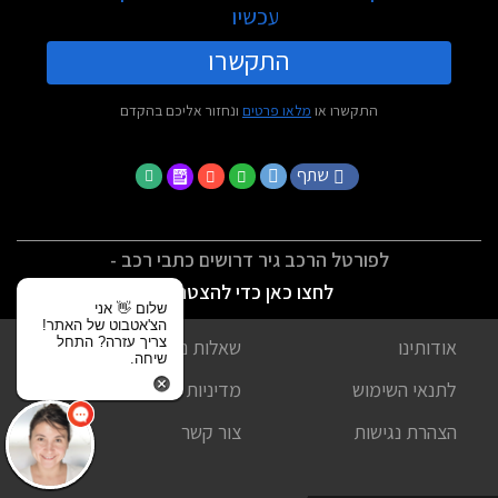
עכשיו
התקשרו
התקשרו או
מלאו פרטים
ונחזור אליכם בהקדם
שתף
לפורטל הרכב גיר דרושים כתבי רכב -
לחצו כאן כדי להצטרף
שלום 👋 אני
הצ'אטבוט של האתר!
צריך עזרה? התחל
אודותינו
שאלות נפוצות
שיחה.
לתנאי השימוש
מדיניות פרטיות
הצהרת נגישות
צור קשר