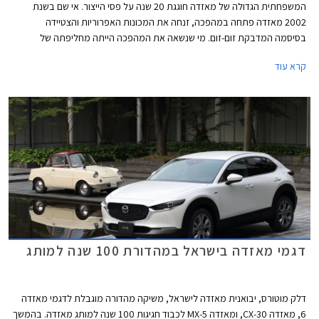
המשפחתית הגדולה של מאזדה חוגגת 20 שנה על פסי הייצור. אי שם בשנת
2002 מאזדה פתחה במהפכה, זנחה את המכונות האפרוריות והצטיידה
בסיסמה המדבקת זום-זום. מי שנשאה את המהפכה הייתה מחליפתה של
מאזדה 626 הוותיקה והמהוגנת - מאזדה 6. העיצוב היה נועז וספורטיבי עם
קרא עוד
פנסים שקופים ומבחר צבעים שכלל גווני צהוב ואדום, תא הנוסעים זכה למראה
מקורי עם פתחי מיזוג עגולים, ויותר מהכל האווירה הספורטיבית חדרה עמוק אל
המכלולים עם התנהגות כביש מהנה.
דגמי מאזדה בישראל במהדורת 100 שנה למותג
דלק מוטורס, יבואנית מאזדה לישראל, משיקה מהדורה מוגבלת לדגמי מאזדה
6, מאזדה CX-30, ומאזדה MX-5 לכבוד חגיגות 100 שנה למותג מאזדה. בהמשך