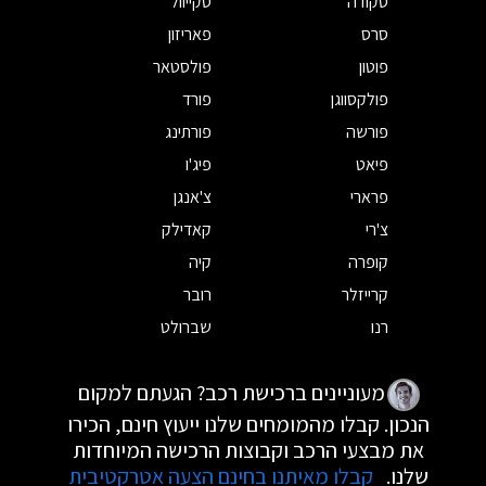
סקודה
סקייוול
סרס
פאריזון
פוטון
פולסטאר
פולקסווגן
פורד
פורשה
פורתינג
פיאט
פיג'ו
פרארי
צ'אנגן
צ'רי
קאדילק
קופרה
קיה
קרייזלר
רובר
רנו
שברולט
מעוניינים ברכישת רכב? הגעתם למקום
הנכון. קבלו מהמומחים שלנו ייעוץ חינם, הכירו
את מבצעי הרכב וקבוצות הרכישה המיוחדות
שלנו.
קבלו מאיתנו בחינם הצעה אטרקטיבית