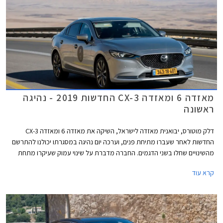
מאזדה 6 ומאזדה CX-3 החדשות 2019 - נהיגה
ראשונה
דלק מוטורס, יבואנית מאזדה לישראל, השיקה את מאזדה 6 ומאזדה CX-3
החדשות לאחר שעברו מתיחת פנים, וערכה יום נהיגה במסגרתו יכולנו להתרשם
מהשינויים שחלו בשני הדגמים. החברה מדברת על שינוי עמוק שעיקרו מתחת
לפני השטח ושיפור משמעותי באיכות, המציב את מאזדה בטווח שבין היצרנים
קרא עוד
העממיים לבין יצרני הפרימיום.