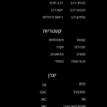
מבחני רכב
רכב חדש
מבצעי רכב
ייעוץ רכב
מחירון רכב
רישום לניוזלטר
קטגוריות
קטנות
משפחתיות
מנהלים
יוקרה
ספורט
מיניוואנים
פנאי שטח
מסחרי
יצרן
BYD
DS
GAC
EVEASY
JAC
IM
KGM (סאנגיונג)
MG