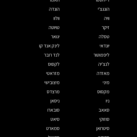
הונגצ'י
הונדה
וויה
וולוו
זיקר
טויוטה
טסלה
יגואר
יונדאי
לינק אנד קו
ליפמוטור
לנד רובר
לנצ'יה
לקסוס
מאזדה
מזראטי
מיני
מיצובישי
מקסוס
מרצדס
ניו
ניסאן
סאאב
סובארו
סוזוקי
סיאט
סיטרואן
סמארט