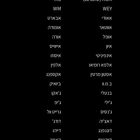
WM
WEY
אאודי
אבארט
אווטאר
אומודה
אופל
אורה
איון
אייווייס
אינפיניטי
איסוזו
אלפא רומיאו
אלפין
אסטון מרטין
אקספנג
ב.מ.וו
ביואיק
בנטלי
ג'אקו
ג'ילי
ג'יפ
ג'נסיס
גרייט וול
דאצ'יה
דודג'
דונגפנג
דייהו
דייהטסו
האמר