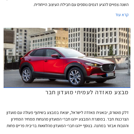
השנה צפויים להגיע דגמים נוספים עם חבילת העיצוב הייחודית.
קרא עוד
מבצע מאזדה לעמיתי מועדון חבר
דלק מוטורס, יבואנית מאזדה לישראל, יוצאת במבצע בשיתוף פעולה עם מועדון
הצרכנות חבר. במסגרת המבצע ייהנו חברי המועדון מהנחות ממחיר המחירון
והטבות אבזור במתנה. בנוסף ייהנו חברי המועדון מהלוואות בריבית פריים פחות
0.4% בבנק הבינלאומי-אוצר החייל, ומאפשרות לרכישת הרכב באמצעות