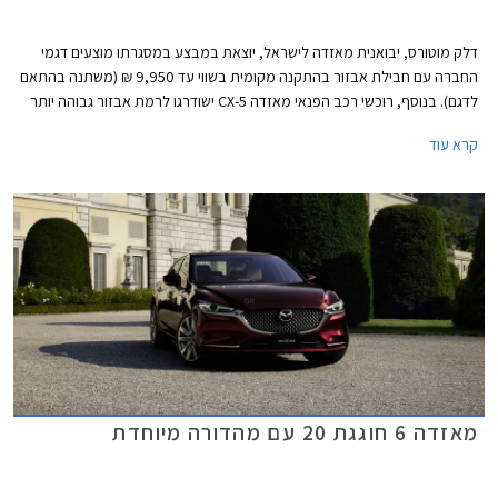
דלק מוטורס, יבואנית מאזדה לישראל, יוצאת במבצע במסגרתו מוצעים דגמי
החברה עם חבילת אבזור בהתקנה מקומית בשווי עד 9,950 ₪ (משתנה בהתאם
לדגם). בנוסף, רוכשי רכב הפנאי מאזדה CX-5 ישודרגו לרמת אבזור גבוהה יותר
ללא תוספת תשלום. המבצע יערך בין התאריכים 7-14 ביולי בכל אולמות
קרא עוד
התצוגה של מאזדה ברחבי הארץ.
מאזדה 6 חוגגת 20 עם מהדורה מיוחדת