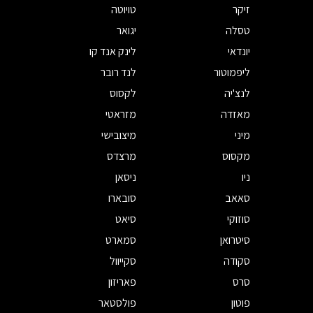
זיקר
טויוטה
טסלה
יגואר
יונדאי
לינק אנד קו
ליפמוטור
לנד רובר
לנצ'יה
לקסוס
מאזדה
מזראטי
מיני
מיצובישי
מקסוס
מרצדס
ניו
ניסאן
סאאב
סובארו
סוזוקי
סיאט
סיטרואן
סמארט
סקודה
סקייוול
סרס
פאריזון
פוטון
פולסטאר