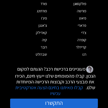
פולקסווגן
פורד
פורשה
פורתינג
פיאט
פיג'ו
פרארי
צ'אנגן
צ'רי
קאדילק
קופרה
קיה
קרייזלר
רובר
רנו
שברולט
מעוניינים ברכישת רכב? הגעתם למקום
הנכון. קבלו מהמומחים שלנו ייעוץ חינם, הכירו
את מבצעי הרכב וקבוצות הרכישה המיוחדות
שלנו.
קבלו מאיתנו בחינם הצעה אטרקטיבית
עכשיו
התקשרו