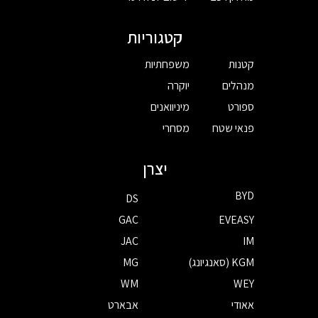
קטגוריות
קטנות
משפחתיות
מנהלים
יוקרה
ספורט
מיניוואנים
פנאי שטח
מסחרי
יצרן
BYD
DS
GAC
EVEASY
JAC
IM
KGM (סאנגיונג)
MG
WM
WEY
אאודי
אבארט