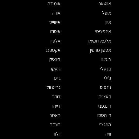
אווטאר
אומודה
אופל
אורה
איון
אייווייס
אינפיניטי
איסוזו
אלפא רומיאו
אלפין
אסטון מרטין
אקספנג
ב.מ.וו
ביואיק
בנטלי
ג'אקו
ג'ילי
ג'יפ
ג'נסיס
גרייט וול
דאצ'יה
דודג'
דונגפנג
דייהו
דייהטסו
האמר
הונגצ'י
הונדה
וויה
וולוו