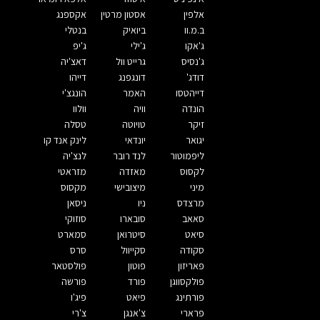
אלפין
אסטון מרטין
אקספנג
ב.מ.וו
ביואיק
בנטלי
ג'אקו
ג'ילי
ג'יפ
ג'נסיס
גרייט וול
דאצ'יה
דודג'
דונגפנג
דייהו
דייהטסו
האמר
הונגצ'י
הונדה
וויה
וולוו
זיקר
טויוטה
טסלה
יגואר
יונדאי
לינק אנד קו
ליפמוטור
לנד רובר
לנצ'יה
לקסוס
מאזדה
מזראטי
מיני
מיצובישי
מקסוס
מרצדס
ניו
ניסאן
סאאב
סובארו
סוזוקי
סיאט
סיטרואן
סמארט
סקודה
סקייוול
סרס
פאריזון
פוטון
פולסטאר
פולקסווגן
פורד
פורשה
פורתינג
פיאט
פיג'ו
פרארי
צ'אנגן
צ'רי