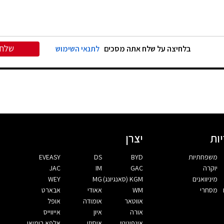
שלח
בלחיצה על שלח אתה מסכים
לתנאי השימוש
ות
יצרן
משפחתיות
BYD
DS
EVEASY
יוקרה
GAC
IM
JAC
מיניוואנים
KGM (סאנגיונג)
MG
WEY
מסחרי
WM
אאודי
אבארט
אווטאר
אומודה
אופל
אורה
איון
אייווייס
אינפיניטי
איסוזו
אלפא רומיאו