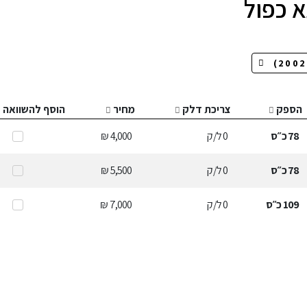
הספק
צריכת דלק
מחיר
הוסף להשוואה
78
כ״ס
0
ל/ק
4,000 ₪
78
כ״ס
0
ל/ק
5,500 ₪
109
כ״ס
0
ל/ק
7,000 ₪