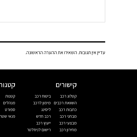
עדיין אין תגובות. השאירו את ההערה הראשונה.
קישורים
קטגורי
קטלוג רכב
ביטוח רכב
קטנות
השוואת רכבים
מימון לרכב
מנהלים
כתבות רכב
ליסינג
ספורט
מבחני רכב
רכב חדש
פנאי שטח
מבצעי רכב
ייעוץ רכב
מחירון רכב
רישום לניוזלטר