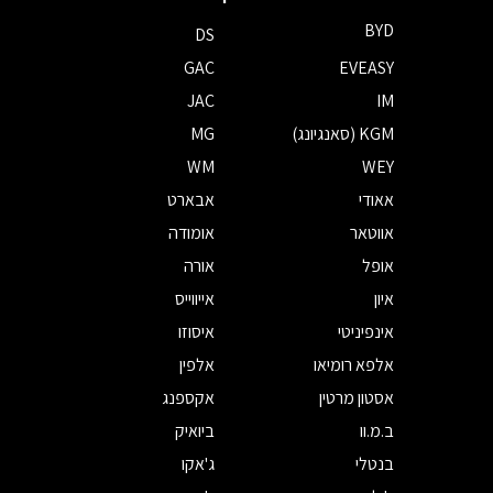
BYD
DS
GAC
EVEASY
JAC
IM
KGM (סאנגיונג)
MG
WM
WEY
אאודי
אבארט
אווטאר
אומודה
אופל
אורה
איון
אייווייס
אינפיניטי
איסוזו
אלפא רומיאו
אלפין
אסטון מרטין
אקספנג
ב.מ.וו
ביואיק
בנטלי
ג'אקו