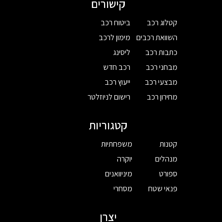
קישורים
קטלוג רכב
ביטוח רכב
השוואת רכבים
מימון לרכב
כתבות רכב
ליסינג
מבחני רכב
רכב חדש
מבצעי רכב
ייעוץ רכב
מחירון רכב
רישום לניוזלטר
קטגוריות
קטנות
משפחתיות
מנהלים
יוקרה
ספורט
מיניוואנים
פנאי שטח
מסחרי
יצרן