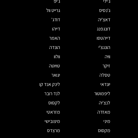
ג'ילי
ג'יפ
ג'נסיס
גרייט וול
דאצ'יה
דודג'
דונגפנג
דייהו
דייהטסו
האמר
הונגצ'י
הונדה
וויה
וולוו
זיקר
טויוטה
טסלה
יגואר
יונדאי
לינק אנד קו
ליפמוטור
לנד רובר
לנצ'יה
לקסוס
מאזדה
מזראטי
מיני
מיצובישי
מקסוס
מרצדס