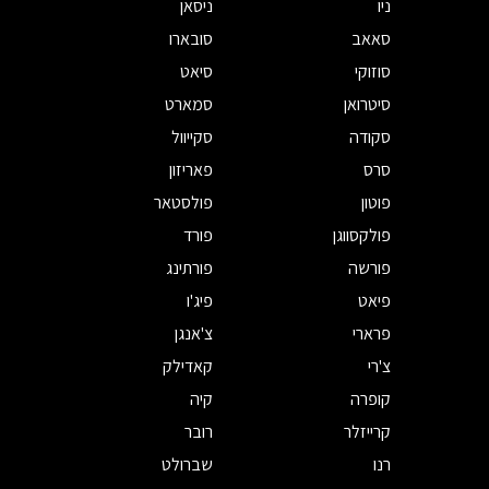
ניו
ניסאן
סאאב
סובארו
סוזוקי
סיאט
סיטרואן
סמארט
סקודה
סקייוול
סרס
פאריזון
פוטון
פולסטאר
פולקסווגן
פורד
פורשה
פורתינג
פיאט
פיג'ו
פרארי
צ'אנגן
צ'רי
קאדילק
קופרה
קיה
קרייזלר
רובר
רנו
שברולט