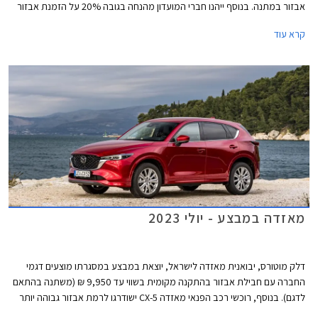
אבזור במתנה. בנוסף ייהנו חברי המועדון מהנחה בגובה 20% על הזמנת אבזור
בהתקנה מקומית, אפשרות לתשלום עד 30,000 בכרטיס האשראי של המועדון,
קרא עוד
הלוואה בריבית פריים מינוס 0.4% בבנק הבינלאומי-אוצר החייל, ומאפשרות
לרכישת הרכב באמצעות תוכנית המימון חבר ליס. המבצע יתקיים בכל אולמות
התצוגה של מאזדה בין התאריכים 12.09.2023-13.10.2023.
מאזדה במבצע - יולי 2023
דלק מוטורס, יבואנית מאזדה לישראל, יוצאת במבצע במסגרתו מוצעים דגמי
החברה עם חבילת אבזור בהתקנה מקומית בשווי עד 9,950 ₪ (משתנה בהתאם
לדגם). בנוסף, רוכשי רכב הפנאי מאזדה CX-5 ישודרגו לרמת אבזור גבוהה יותר
ללא תוספת תשלום. המבצע יערך בין התאריכים 7-14 ביולי בכל אולמות