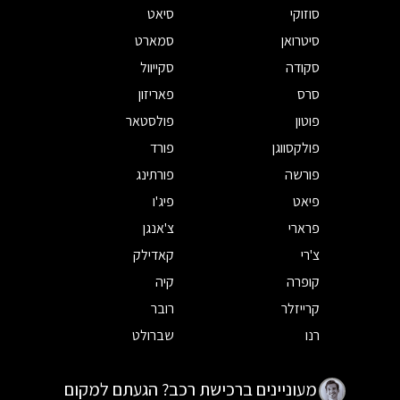
סוזוקי
סיאט
סיטרואן
סמארט
סקודה
סקייוול
סרס
פאריזון
פוטון
פולסטאר
פולקסווגן
פורד
פורשה
פורתינג
פיאט
פיג'ו
פרארי
צ'אנגן
צ'רי
קאדילק
קופרה
קיה
קרייזלר
רובר
רנו
שברולט
מעוניינים ברכישת רכב? הגעתם למקום