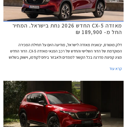
מאזדה CX-5 החדש 2026 נחת בישראל. המחיר
החל מ- 189,900 ₪
דלק מוטורס, יבואנית מאזדה לישראל, מודיעה היום על תחילת המכירה
המוקדמת של הדור השלישי והחדש של רכב הפנאי מאזדה CX-5. הדור החדש
מציג קפיצת מדרגה בכל הקשור לממדים ולאבזור ביחס לקודמו, וישווק בשלוש
רמות אבזור לבחירה, כולן עם הנעה כפולה ומנוע בנזין בנפח 2.5 ליטרים.
קרא עוד
הרכבים הראשונים צפויים להגיע לאולמות התצוגה בחודש מאי הקרוב, אז יחלו
גם המסירות ללקוחות ויתאפשרו נסיעות מבחן.