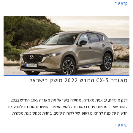
קרא עוד
התצוגה של מאזדה ברחבי הארץ.
מאזדה CX-5 החדש 2022 מושק בישראל
דלק מוטורס, יבואנית מאזדה, משיקה בישראל את מאזדה CX-5 החדש 2022
לאחר שעבר מתיחת פנים במסגרתה לוטש העיצוב החיצוני ונוספו חבילות עיצוב
חדשות על מנת להתאים לאופי של לקוחות שונים. בחזית נפגוש כעת מסגרת
עבה לגריל הקדמי ופנסים עם חותמת תאורה בעיצוב חדש. הפנסים האחוריים זכו
קרא עוד
אף הם לחותמת תאורה חדשה ולמבחר הצבעים נוסף גוון זהוב חדש. תא
הנוסעים שומר על המראה המוכר ומציג חומרי גימור ודיפון מעודכנים עם פריטי