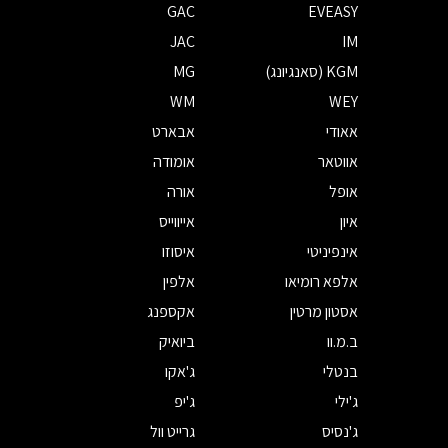
GAC
EVEASY
JAC
IM
KGM (סאנגיונג)
MG
WM
WEY
אאודי
אבארט
אווטאר
אומודה
אופל
אורה
איון
אייווייס
אינפיניטי
איסוזו
אלפא רומיאו
אלפין
אסטון מרטין
אקספנג
ב.מ.וו
ביואיק
בנטלי
ג'אקו
ג'ילי
ג'יפ
ג'נסיס
גרייט וול