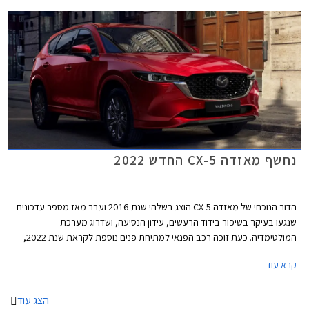
עיצוב ייחודיים עבור חבילות העיצוב השונות. המושבים הקדמיים תוכננו מחדש
להענקת תמיכה עדיפה ביחס לדגם היוצא, המתלים עברו כיול מחדש ונוספו
חומרי בידוד רעשים.
נחשף מאזדה CX-5 החדש 2022
הדור הנוכחי של מאזדה CX-5 הוצג בשלהי שנת 2016 ועבר מאז מספר עדכונים
שנגעו בעיקר בשיפור בידוד הרעשים, עידון הנסיעה, ושדרוג מערכת
המולטימדיה. כעת זוכה רכב הפנאי למתיחת פנים נוספת לקראת שנת 2022,
הכוללת עדכוני עיצוב קלים, חבילות עיצוב חדשות ואבזור נוסף.
קרא עוד
הצג עוד