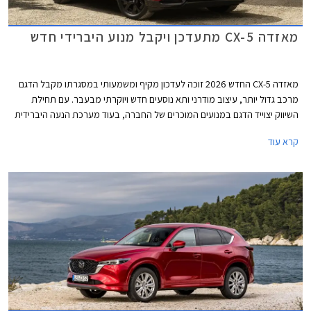
מאזדה CX-5 מתעדכן ויקבל מנוע היברידי חדש
מאזדה CX-5 החדש 2026 זוכה לעדכון מקיף ומשמעותי במסגרתו מקבל הדגם
מרכב גדול יותר, עיצוב מודרני ותא נוסעים חדש ויוקרתי מבעבר. עם תחילת
השיווק יצוייד הדגם במנועים המוכרים של החברה, בעוד מערכת הנעה היברידית
חדשה תגיע רק לקראת שנת 2027 על מנת להתחרות בטויוטה ראב 4 ויונדאי
קרא עוד
טוסון.