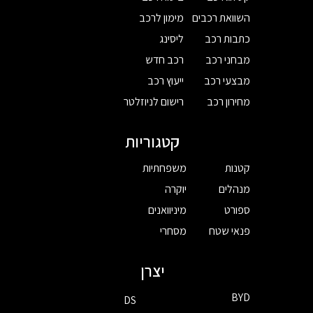
השוואת רכבים
מימון לרכב
כתבות רכב
ליסינג
מבחני רכב
רכב חדש
מבצעי רכב
ייעוץ רכב
מחירון רכב
רישום לניוזלטר
קטגוריות
קטנות
משפחתיות
מנהלים
יוקרה
ספורט
מיניוואנים
פנאי שטח
מסחרי
יצרן
BYD
DS