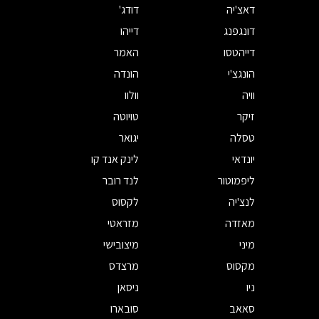
דאצ'יה
דודג'
דונגפנג
דייהו
דייהטסו
האמר
הונגצ'י
הונדה
וויה
וולוו
זיקר
טויוטה
טסלה
יגואר
יונדאי
לינק אנד קו
ליפמוטור
לנד רובר
לנצ'יה
לקסוס
מאזדה
מזראטי
מיני
מיצובישי
מקסוס
מרצדס
ניו
ניסאן
סאאב
סובארו