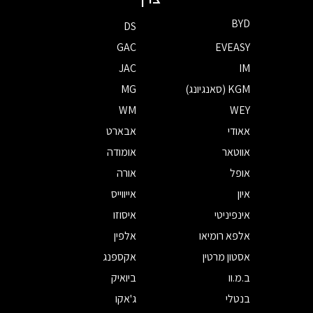
BYD
DS
GAC
EVEASY
JAC
IM
KGM (סאנגיונג)
MG
WM
WEY
אאודי
אבארט
אווטאר
אומודה
אופל
אורה
איון
אייווייס
אינפיניטי
איסוזו
אלפא רומיאו
אלפין
אסטון מרטין
אקספנג
ב.מ.וו
ביואיק
בנטלי
ג'אקו