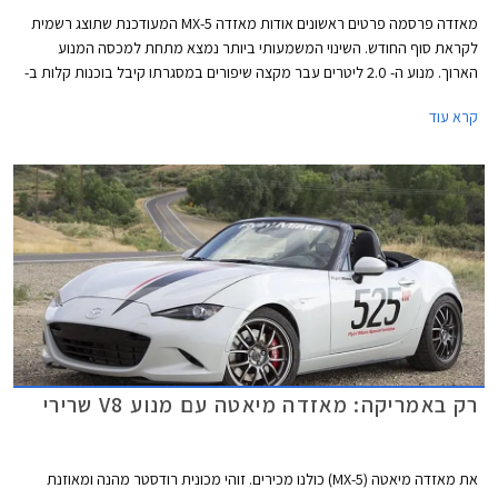
מאזדה פרסמה פרטים ראשונים אודות מאזדה MX-5 המעודכנת שתוצג רשמית
לקראת סוף החודש. השינוי המשמעותי ביותר נמצא מתחת למכסה המנוע
הארוך. מנוע ה- 2.0 ליטרים עבר מקצה שיפורים במסגרתו קיבל בוכנות קלות ב-
27 גרם, טלטלים קלים ב- 41 גרם, מערכת יניקה משופרת, מצערת מוגדלת,
קרא עוד
ומערכת פליטה עבה יותר.
רק באמריקה: מאזדה מיאטה עם מנוע V8 שרירי
את מאזדה מיאטה (MX-5) כולנו מכירים. זוהי מכונית רודסטר מהנה ומאוזנת