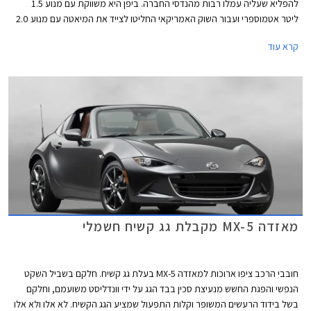
להפליא שעליה עמלו רבות מהנדסי החברה. ביפן היא משווקת עם מנוע 1.5
ליטר אטמוספרי ועבור השוק האמריקאי החליטו לצייד את המיאטה עם מנוע 2.0
ליטר, שלא יתלוננו. אבל יש אמריקאים שקשה לספק, אלו שאוהבים הכל ענק,
קרא עוד
החל מהצ'יפס במקדונדלס ועד למנוע ברכב.
מאזדה MX-5 מקבלת גג קשיח חשמלי
חובבי הרכב ציפו ארוכות למאזדה MX-5 בעלת גג קשיח. חלקם בשביל השקט
הנפשי והפגת החשש מנעיצת סכין בבד הגג על ידי וונדליסט משועמם, וחלקם
בשל בידוד הרעשים המשופר וקלות התפעול שמציע הגג הקשיח. לא אלו ולא אלו