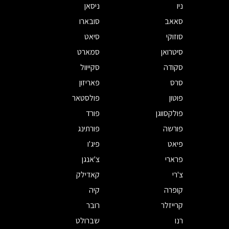
ניו
ניסאן
סאאב
סובארו
סוזוקי
סיאט
סיטרואן
סמארט
סקודה
סקייוול
סרס
פאריזון
פוטון
פולסטאר
פולקסווגן
פורד
פורשה
פורתינג
פיאט
פיג'ו
פרארי
צ'אנגן
צ'רי
קאדילק
קופרה
קיה
קרייזלר
רובר
רנו
שברולט