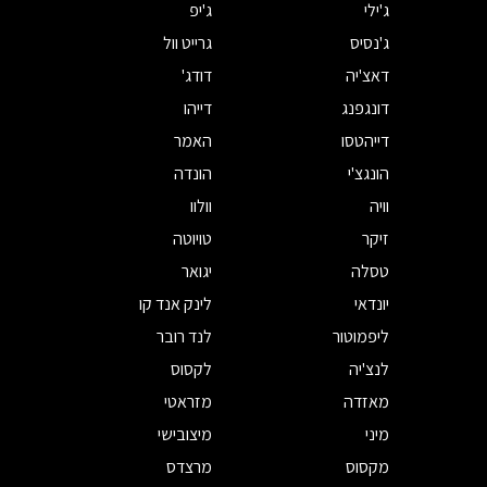
ג'ילי
ג'יפ
ג'נסיס
גרייט וול
דאצ'יה
דודג'
דונגפנג
דייהו
דייהטסו
האמר
הונגצ'י
הונדה
וויה
וולוו
זיקר
טויוטה
טסלה
יגואר
יונדאי
לינק אנד קו
ליפמוטור
לנד רובר
לנצ'יה
לקסוס
מאזדה
מזראטי
מיני
מיצובישי
מקסוס
מרצדס