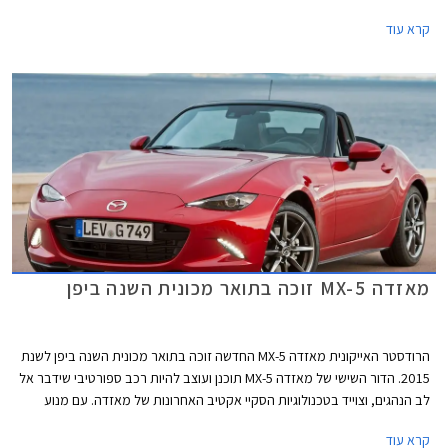
ציפו שגרסת הגג הקשיח של הדור החדש תהיה כל כך סקסית, שאפו למאזדה על
קרא עוד
כך.
מאזדה MX-5 זוכה בתואר מכונית השנה ביפן
הרודסטר האייקונית מאזדה MX-5 החדשה זוכה בתואר מכונית השנה ביפן לשנת
2015. הדור השישי של מאזדה MX-5 תוכנן ועוצב להיות רכב ספורטיבי שידבר אל
לב הנהגים, וצוייד בטכנולוגיות הסקיי אקטיב האחרונות של מאזדה. עם מנוע
קדמי, הנעה אחורית ושלדה קלת משקל, מצליחה מאזדה MX-5 החדשה לשמר
קרא עוד
את מסורת קודמותיה ולספק סגנון וחווית נהיגה מהנה.