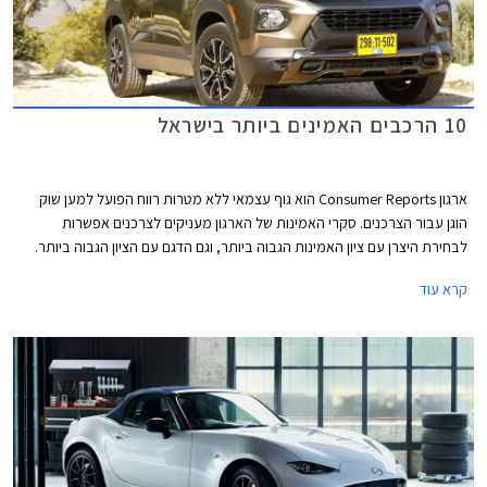
10 הרכבים האמינים ביותר בישראל
ארגון Consumer Reports הוא גוף עצמאי ללא מטרות רווח הפועל למען שוק
הוגן עבור הצרכנים. סקרי האמינות של הארגון מעניקים לצרכנים אפשרות
לבחירת היצרן עם ציון האמינות הגבוה ביותר, וגם הדגם עם הציון הגבוה ביותר.
המידע נאסף באמצעות סקרים הנשלחים לחברי הארגון מדי שנה. בשנת 2021
קרא עוד
נאסף מידע אודות 300,000 כלי רכב משנות המודל 2020 ו- 2021. בשבוע
שעבר פרסם הארגון את רשימת המותגים והדגמים האמינים ביותר. אספנו
עבורכם את הדגמים שקיבלו את הציון הגבוה ביותר ונמכרים גם בישראל.