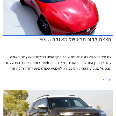
הצצה לדור הבא של מאזדה MX-5
את מאזדה MX-5 כולנו מכירים ואוהבים אך העידן החשמלי מאלץ את מאזדה
למצוא פתרון אחר לחובבי הנהיגה. מאזדה Iconic SP קונספט מהווה הצצה לדור
הבא של מכונית הספורט השובבה או למכונית ספורט מעט גדולה וחזקה יותר
אשר תתאים למיתוג החדש של מאזדה כיצרנית פרימיום.
קרא עוד