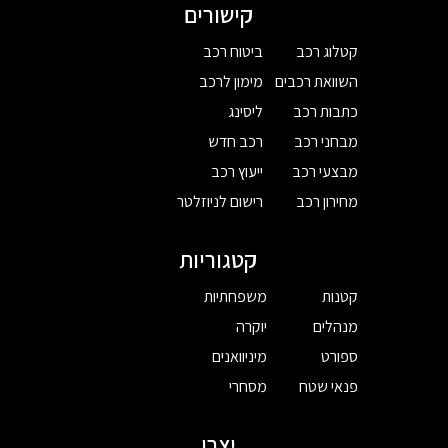
קישורים
קטלוג רכב
ביטוח רכב
השוואת רכבים
מימון לרכב
כתבות רכב
ליסינג
מבחני רכב
רכב חדש
מבצעי רכב
ייעוץ רכב
מחירון רכב
רישום לניוזלטר
קטגוריות
קטנות
משפחתיות
מנהלים
יוקרה
ספורט
מיניוואנים
פנאי שטח
מסחרי
יצרן