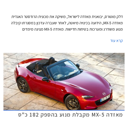
דלק מוטורס, יבואנית מאזדה לישראל, משיקה את מכונית הרודסטר האגדית
מאזדה MX-5, הידועה בכינויה מיאטה, לאחר שעברה עדכון במסגרתו קיבלה
מנוע משודרג ומערכות בטיחות חדישות. מאזדה MX-5 מציגה מימדים
קומפקטיים, אורכה 3,915 מ"מ, רוחבה 1,735 מ"מ, גובהה 1,230 מ"מ, ובסיס
קרא עוד
הגלגלים באורך 2,310 מ"מ. תא המטען בנפח 130 ליטרים בלבד.
מאזדה MX-5 מקבלת מנוע בהספק 182 כ"ס