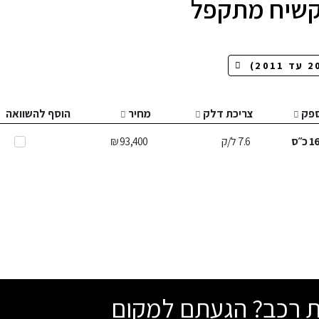
פק
צריכת דלק
מחיר
הוסף להשוואה
1
כ״ס
7.6
ל/ק
93,400 ₪
שת רכב? הגעתם למקום