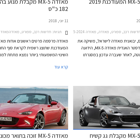
מאזדה MX-5 המעודכנת 2019
מאזדה MX-5 מקבלת מנוע 
182 כ"ס
11 יוני, 2018
CX-30 2019-2024
דשות רכב, ספורט, מאזדה, מאזדה MX-5 2015-2024מחירון רכב
תגיות:
חדשות רכב, ספורט, מאזדהמאזדה -5 2015-2024
, יבואנית מאזדה לישראל, משיקה את
מכונית הרודסטר האגדית מאזדה MX-5, הידועה
המעודכנת שתוצג רשמית לקראת סוף החוד
אטה, לאחר שעברה עדכון במסגרתו
השינוי המשמעותי ביותר נמצא מתחת למכ
 משודרג ומערכות בטיחות חדישות.
המנוע הארוך. מנוע ה- 2.0 ליטרים ע
קרא עוד
מאזדה MX-5 מציגה מימדים קומפקטיים, אורכה
3,915 מ"מ, רוחבה 1,735 מ"מ, גובהה 1,230 מ"מ,
טלטלים קלים ב- 41 גרם, מערכת יני
ובסיס הגלגלים באורך 2,310 מ"מ. תא המטען בנפח
מצערת מוגדלת, ומערכת פליטה עבה יותר
מאזדה MX-5 מקבלת גג קשיח
מאזדה MX-5 זוכה בתואר מכו