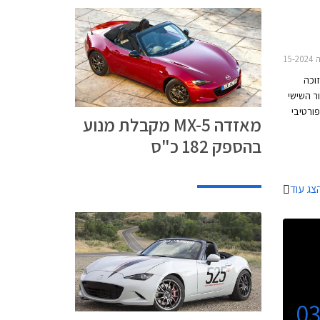
MX
M החדשה זוכה
נה ביפן לשנת 2015. הדור השישי
ב ספורטיבי
מאזדה MX-5 מקבלת מנוע
קיי
בהספק 182 כ"ס
י, הנעה
אחורית ושלדה קלת משקל, מצליחה מאזדה MX-5
סגנון
צג עוד
0