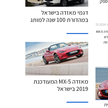
בהספק
דגמי מאזדה בישראל
במהדורת 100 שנה למותג
MX
מאזדה פרסמה פרטים ראשונים אודות מאזדה MX-5
ש.
סה
בר מקצה
שיפורים במסגרתו קיבל בוכנות קלות ב- 27 גרם,
קה משופרת,
.
מאזדה MX-5 המעודכנת
2019 בישראל
נית