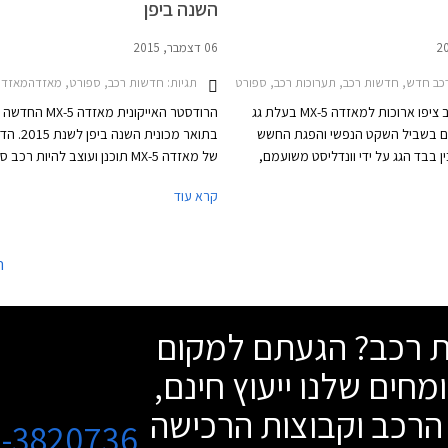
השנה ביפן
06 דצמבר, 2015
תגיות:
כב חדש, חדשות רכב, תערוכות רכב, ספורט, מאזדה, מאזדה MX-5 2015-2024תערוכת ניו יורק 2016
חדשות רכב, ספורט, מאזדהמאזדה -5 2015-2024
חובבי הרכב ציפו ארוכות למאזדה MX-5 בעלת גג
הרודסטר האייקונית מאזדה X-5
ם בשביל השקט הנפשי והפגת החשש
בתואר מכונית הש
ן בבד הגג על ידי וונדליסט משועמם,
של מאזדה MX-5 תוכנן ועוצב להיות רכ
בידוד הרעשים המשופר וקלות התפעול
שידבר אל לב הנהגים, וצוייד בטכנולוגיות הס
קרא עוד
הקשיח. לא אלו ולא אלו ציפו שגרסת הגג
אקטיב האחרונות של מאזדה. עם מנוע קדמ
דור החדש תהיה כל כך סקסית, שאפו
כך.
החדשה לשמר את מסורת קודמותיה ולספק 
ה
וחווית נהיגה מהנה.
שת רכב? הגעתם למקום
מחים שלנו ייעוץ חינם,
הרכב וקבוצות הרכישה
3-3820736