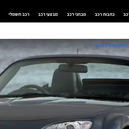
כב
כתבות רכב
מבחני רכב
מבצעי רכב
רכב חשמלי