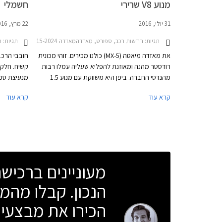
מנוע V8 שרירי
חשמלי
31 יולי, 2016
22 מרץ, 2016
תגיות:
חדשות רכב, ספורט, מאזדהמאזדה MX-5 2015-2024
תגיות:
ר
את מאזדה מיאטה (MX-5) כולנו מכירים. זוהי מכונית
רודסטר מהנה ומאוזנת להפליא שעליה עמלו רבות
קשיח. חלק
מהנדסי החברה. ביפן היא משווקת עם מנוע 1.5
מנעיצת סכי
ליטר אטמוספרי ועבור השוק האמריקאי החליטו
וחלקם בשל 
קרא עוד
קרא עוד
לצייד את המיאטה עם מנוע 2.0 ליטר, שלא יתלוננו.
שמציע הגג 
אבל יש אמריקאים שקשה לספק, אלו שאוהבים הכל
הקשיח של ה
ענק, החל מהצ'יפס במקדונדלס ועד למנוע ברכב.
למאזדה על 
מעוניינים ברכי
הנכון. קבלו מהמו
הכירו את מבצעי 