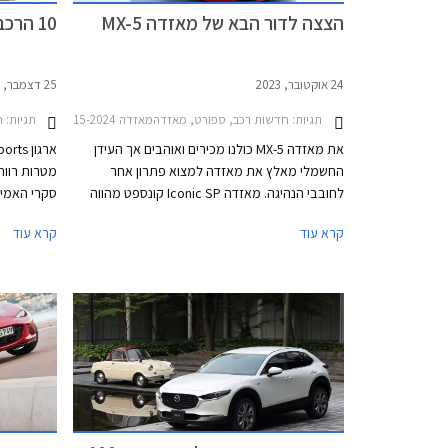
הצצה לדור הבא של מאזדה MX-5
10 הרכבים האמינים ביותר בישראל
24 אוקטובר, 2023
25 דצמבר, 2021
תגיות:
חדשות רכב, ספורט, מאזדהמאזדה MX-5 2015-2024
תגיות:
חד
את מאזדה MX-5 כולנו מכירים ואוהבים אך העידן
החשמלי מאלץ את מאזדה למצוא פתרון אחר
מטרות רווח
לחובבי הנהיגה. מאזדה Iconic SP קונספט מהווה
סקרי האמינ
הצצה לדור הבא של מכונית הספורט השובבה או
אפשרות לבח
קרא עוד
קרא עוד
למכונית ספורט מעט גדולה וחזקה יותר אשר תתאים
ביותר, וגם 
למיתוג החדש של מאזדה כיצרנית פרימיום.
נאסף באמצע
פרסם הארגו
ביותר. אספ
הגבוה ביות