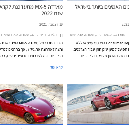
מאזדה MX-5 מתעדכנת לקר
שנת 2022
19 דצמבר, 2021
תגיות:
חדשות רכב, ספורט, מאזדהמאזדה -5 2015-2024
שות רכב, משפחתיות, ספורט, פנאי שטח, טויוטה, יונדאי, מאזדה, מיני, קאדילק, קיה, שברולט, מאזדה MX-5 2015-2024, שברולט טרייל בלייזר 2020-2025, קיה נירו 2019-2022, טויוטה פריוס 2019-2021, טויוטה ראב 4 2019-2026, טויוטה היילנדר 2017-2020, מיני קאנטרימן קופר 2018-2021, יונדאי טוסון 2021-2024, סובארו 2017-2023
ארגון Consumer Reports הוא גוף עצמאי ללא
הדור 
 הפועל למען שוק הוגן עבור הצרכנים.
וחצה לאחרונה את גיל 7, אך בהתאם למ
ות של הארגון מעניקים לצרכנים
היצרנית זוכה לעדכונים תכופים יחסית, כמו
ירת היצרן עם ציון האמינות הגבוה
המותג. כעת חושפת מאזדה בארצות הברית
קרא עוד
הדגם עם הציון הגבוה ביותר. המידע
קל לרודסטר המוערכת.
ות סקרים הנשלחים לחברי הארגון מדי
שנה. בשנת 2021 נאסף מידע אודות 300,000 כלי
רכב משנות המודל 2020 ו- 2021. בשבוע שעבר
ן את רשימת המותגים והדגמים האמינים
נו עבורכם את הדגמים שקיבלו את הציון
ר ונמכרים גם בישראל.