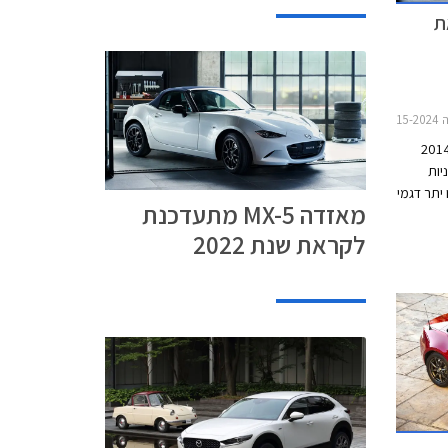
את
MX
XV , קאדילק XT5 2020-2024חלקי חילוף לרכב
הנוכחי של מאזדה MX-5 הוצג בשנת 2014
דיניות
 יתר דגמי
מאזדה MX-5 מתעדכנת
 רענון
לקראת שנת 2022