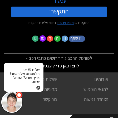
עכשיו
התקשרו
התקשרו או
מלאו פרטים
ונחזור אליכם בהקדם
שתף
לפורטל הרכב גיר דרושים כתבי רכב -
לחצו כאן כדי להצטרף
שלום 👋 אני
הצ'אטבוט של האתר!
צריך עזרה? התחל
אודותינו
שאלות נפוצות
שיחה.
לתנאי השימוש
מדיניות פרטיות
הצהרת נגישות
צור קשר