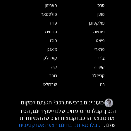
סרס
פאריזון
פוטון
פולסטאר
פולקסווגן
פורד
פורשה
פורתינג
פיאט
פיג'ו
פרארי
צ'אנגן
צ'רי
קאדילק
קופרה
קיה
קרייזלר
רובר
רנו
שברולט
מעוניינים ברכישת רכב? הגעתם למקום
הנכון. קבלו מהמומחים שלנו ייעוץ חינם, הכירו
את מבצעי הרכב וקבוצות הרכישה המיוחדות
שלנו.
קבלו מאיתנו בחינם הצעה אטרקטיבית