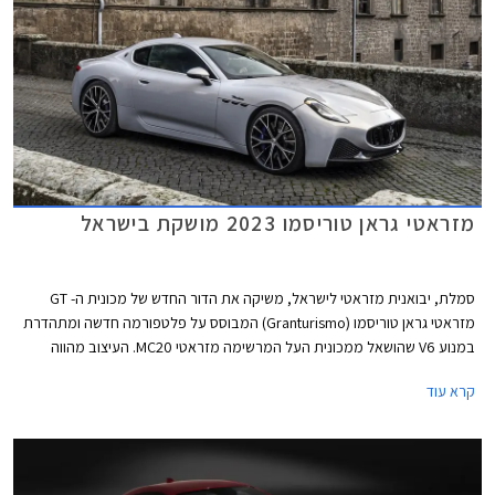
מזראטי גראן טוריסמו 2023 מושקת בישראל
סמלת, יבואנית מזראטי לישראל, משיקה את הדור החדש של מכונית ה- GT
מזראטי גראן טוריסמו (Granturismo) המבוסס על פלטפורמה חדשה ומתהדרת
במנוע V6 שהושאל ממכונית העל המרשימה מזראטי MC20. העיצוב מהווה
אבולוציה של הדור הקודם ושומר על חזית שרירית עם גריל נמוך הנושא את סמל
קרא עוד
הקלשון המוכר ופרופיל של מכונית קופה קלאסית עם מכסה מנוע ארוך ושלושה
פתחי אוורור על הכנפיים הקדמיות. מאחור בתי גלגלים אחוריים רחבים, דלת תא
מטען קצרה, ויחידות תאורה מחודדות.