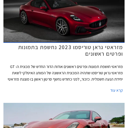
מזראטי גראן טוריסמו 2023 נחשפת בתמונות
ופרטים ראשונים
מזראטי חושפת תמונות ופרטים ראשונים אודות הדור החדש של מכונית ה- GT
מזראטי גראן טוריסמו שתהיה המכונית הראשונה של המותג האיטלקי לשאת
יחידת הנעה חשמלית. כזכור, לפני כחודש נחשף סרטון ראשון בו מוצגת מזראטי
גראן טוריסמו בגרסה החשמלית המכונה פולגורה אך במסגרתו נחשף העיצוב
קרא עוד
החיצוני בלבד. מזראטי גראן טוריסמו שומרת על תצורת קופה 2+2 קלאסית
ובשלב זה לא ברור האם תוצג גם גרסת קבריולט כמו זו של הדור היוצא.