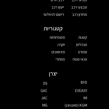
מבצעי רכב
ייעוץ רכב
מחירון רכב
רישום לניוזלטר
קטגוריות
קטנות
משפחתיות
מנהלים
יוקרה
ספורט
מיניוואנים
פנאי שטח
מסחרי
יצרן
BYD
DS
GAC
EVEASY
JAC
IM
KGM (סאנגיונג)
MG