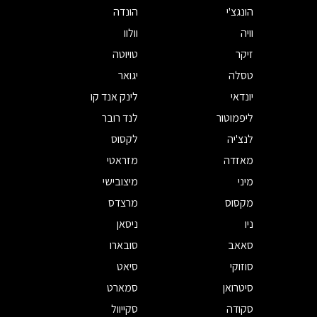
הונגצ'י
הונדה
וויה
וולוו
זיקר
טויוטה
טסלה
יגואר
יונדאי
לינק אנד קו
ליפמוטור
לנד רובר
לנצ'יה
לקסוס
מאזדה
מזראטי
מיני
מיצובישי
מקסוס
מרצדס
ניו
ניסאן
סאאב
סובארו
סוזוקי
סיאט
סיטרואן
סמארט
סקודה
סקייוול