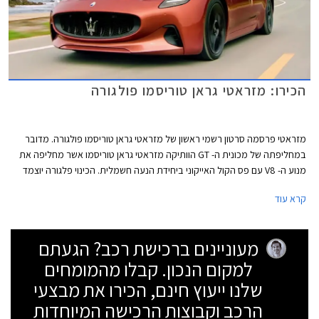
הכירו: מזראטי גראן טוריסמו פולגורה
מזראטי פרסמה סרטון רשמי ראשון של מזראטי גראן טוריסמו פולגורה. מדובר
במחליפתה של מכונית ה- GT הוותיקה מזראטי גראן טוריסמו אשר מחליפה את
מנוע ה- V8 עם פס הקול האייקוני ביחידת הנעה חשמלית. הכינוי פלגורה יוצמד
לכל דגמי מזראטי החשמליים והדגם הבא שיזכה לשאת אותו הוא ככל הנראה
קרא עוד
מזראטי גרקאלה פולגורה. מזראטי מתגאה בעובדה שהיא היצרנית האקזוטית
האיטלקית הראשונה שתציג מכונית ספורט חשמלית סדרתית.
מעוניינים ברכישת רכב? הגעתם
למקום הנכון. קבלו מהמומחים
שלנו ייעוץ חינם, הכירו את מבצעי
הרכב וקבוצות הרכישה המיוחדות