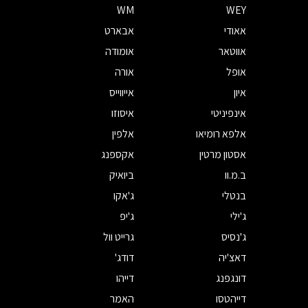
WM
WEY
אאודי
אבארט
אווטאר
אומודה
אופל
אורה
איון
אייווייס
אינפיניטי
איסוזו
אלפא רומיאו
אלפין
אסטון מרטין
אקספנג
ב.מ.וו
ביואיק
בנטלי
ג'אקו
ג'ילי
ג'יפ
ג'נסיס
גרייט וול
דאצ'יה
דודג'
דונגפנג
דייהו
דייהטסו
האמר